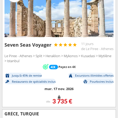
11 jours
Seven Seas Voyager
de Le Piree - Athenes
Le Piree - Athenes > Split > Heraklion > Mykonos > Kusadasi > Mytilène
> Istanbul
Payez en 4X
Jusqu'à 45% de remise
Excursions illimitées offertes
Restaurants de spécialités inclus
Pourboires Inclus
mar. 17 nov. 2026
3 735 €
dès
GRÈCE, TURQUIE