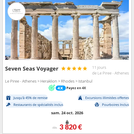
11 jours
Seven Seas Voyager
de Le Piree - Athenes
Le Piree - Athenes > Heraklion > Rhodes > Istanbul
Payez en 4X
Jusqu'à 45% de remise
Excursions illimitées offertes
Restaurants de spécialités inclus
Pourboires Inclus
sam. 24 oct. 2026
3 820 €
dès