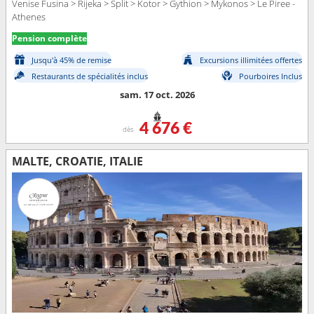
Venise Fusina > Rijeka > Split > Kotor > Gythion > Mykonos > Le Piree -
Athenes
Pension complète
Jusqu'à 45% de remise
Excursions illimitées offertes
Restaurants de spécialités inclus
Pourboires Inclus
sam. 17 oct. 2026
4 676 €
dès
MALTE, CROATIE, ITALIE