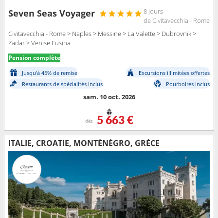
8 jours
Seven Seas Voyager
de Civitavecchia - Rome
Civitavecchia - Rome > Naples > Messine > La Valette > Dubrovnik >
Zadar > Venise Fusina
Pension complète
Jusqu'à 45% de remise
Excursions illimitées offertes
Restaurants de spécialités inclus
Pourboires Inclus
sam. 10 oct. 2026
5 663 €
dès
ITALIE, CROATIE, MONTÉNÉGRO, GRÈCE