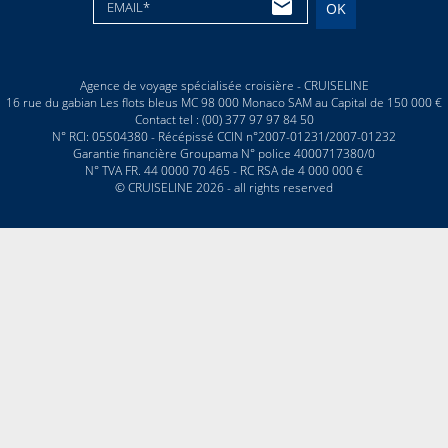
EMAIL*
OK
Agence de voyage spécialisée croisière - CRUISELINE
16 rue du gabian Les flots bleus MC 98 000 Monaco SAM au Capital de 150 000 €
Contact tel : (00) 377 97 97 84 50
N° RCI: 05S04380 - Récépissé CCIN n°2007-01231/2007-01232
Garantie financière Groupama N° police 4000717380/0
N° TVA FR. 44 0000 70 465 - RC RSA de 4 000 000 €
© CRUISELINE 2026 - all rights reserved