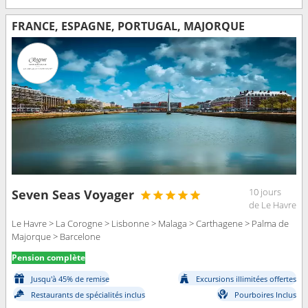
FRANCE, ESPAGNE, PORTUGAL, MAJORQUE
10 jours
Seven Seas Voyager
de Le Havre
Le Havre > La Corogne > Lisbonne > Malaga > Carthagene > Palma de
Majorque > Barcelone
Pension complète
Jusqu'à 45% de remise
Excursions illimitées offertes
Restaurants de spécialités inclus
Pourboires Inclus