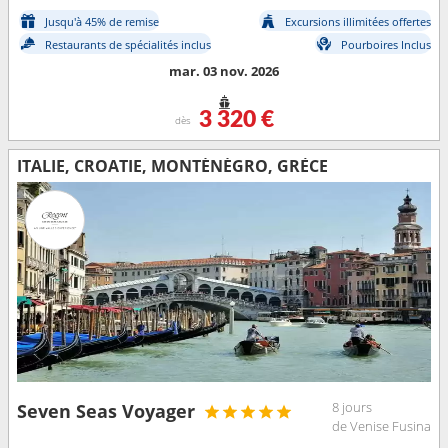
Jusqu'à 45% de remise
Excursions illimitées offertes
Restaurants de spécialités inclus
Pourboires Inclus
mar. 03 nov. 2026
3 320 €
dès
ITALIE, CROATIE, MONTÉNÉGRO, GRÈCE
8 jours
Seven Seas Voyager
de Venise Fusina