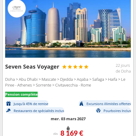
22 jours
Seven Seas Voyager
de Doha
Doha > Abu Dhabi > Mascate > Djedda > Aqaba > Safaga > Haifa > Le
Piree - Athenes > Sorrente > Civitavecchia - Rome
Pension complète
Jusqu'à 45% de remise
Excursions illimitées offertes
Restaurants de spécialités inclus
Pourboires Inclus
mer. 03 mars 2027
8 169 €
dès