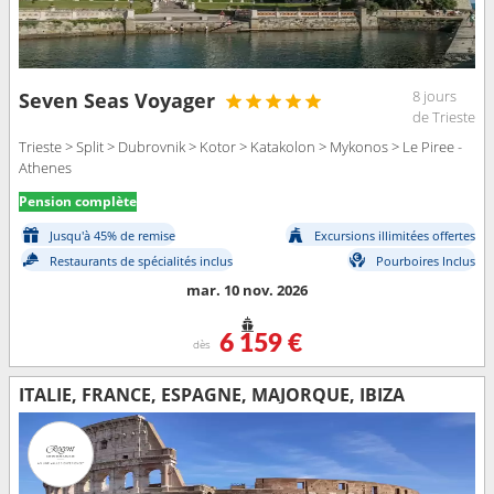
8 jours
Seven Seas Voyager
de Trieste
Trieste > Split > Dubrovnik > Kotor > Katakolon > Mykonos > Le Piree -
Athenes
Pension complète
Jusqu'à 45% de remise
Excursions illimitées offertes
Restaurants de spécialités inclus
Pourboires Inclus
mar. 10 nov. 2026
6 159 €
dès
ITALIE, FRANCE, ESPAGNE, MAJORQUE, IBIZA