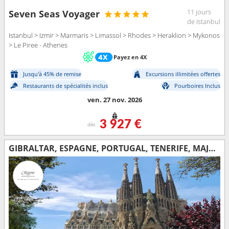
11 jours
Seven Seas Voyager
de Istanbul
Istanbul > Izmir > Marmaris > Limassol > Rhodes > Heraklion > Mykonos
> Le Piree - Athenes
Payez en 4X
Jusqu'à 45% de remise
Excursions illimitées offertes
Restaurants de spécialités inclus
Pourboires Inclus
ven. 27 nov. 2026
3 927 €
dès
GIBRALTAR, ESPAGNE, PORTUGAL, TENERIFE, MAJORQUE, LANZAROTE, MAROC