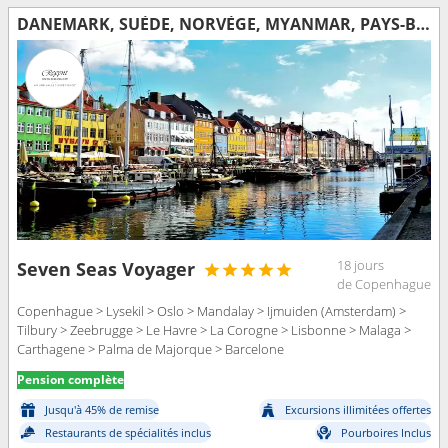
DANEMARK, SUÈDE, NORVÈGE, MYANMAR, PAYS-BAS, ROYAUME-UNI, BELGIQUE, FRANCE, ESPAGNE, PORTUGAL, MAJORQUE
18 jours
Seven Seas Voyager
de Copenhague
Copenhague > Lysekil > Oslo > Mandalay > Ijmuiden (Amsterdam) >
Tilbury > Zeebrugge > Le Havre > La Corogne > Lisbonne > Malaga >
Carthagene > Palma de Majorque > Barcelone
Pension complète
Jusqu'à 45% de remise
Excursions illimitées offertes
Restaurants de spécialités inclus
Pourboires Inclus