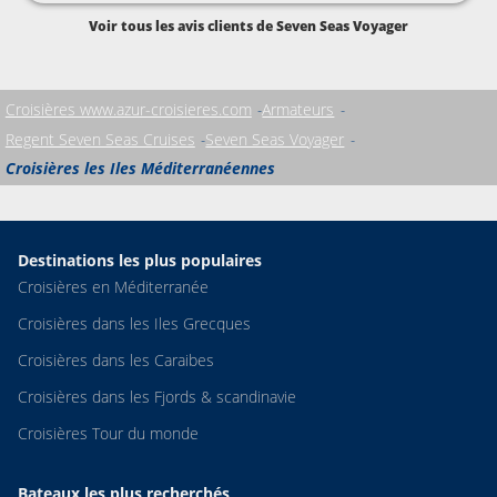
sont vraiment exceptionnels.
Voir tous les avis clients de Seven Seas Voyager
Croisières www.azur-croisieres.com
Armateurs
Regent Seven Seas Cruises
Seven Seas Voyager
Croisières les Iles Méditerranéennes
Destinations les plus populaires
Croisières en Méditerranée
Croisières dans les Iles Grecques
Croisières dans les Caraibes
Croisières dans les Fjords & scandinavie
Croisières Tour du monde
Bateaux les plus recherchés