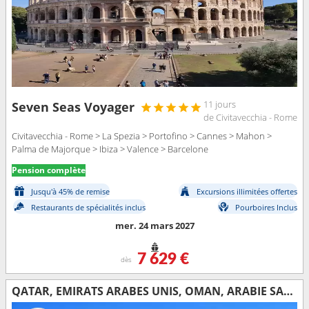
11 jours
Seven Seas Voyager
de Civitavecchia - Rome
Civitavecchia - Rome > La Spezia > Portofino > Cannes > Mahon >
Palma de Majorque > Ibiza > Valence > Barcelone
Pension complète
Jusqu'à 45% de remise
Excursions illimitées offertes
Restaurants de spécialités inclus
Pourboires Inclus
mer. 24 mars 2027
7 629 €
dès
QATAR, EMIRATS ARABES UNIS, OMAN, ARABIE SAOUDITE, JORDANIE, EGYPTE, ISRAËL, GRÈCE, ITALIE