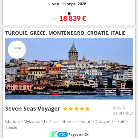
ven. 11 sept. 2026
18 839 €
dès
TURQUIE, GRÈCE, MONTÉNÉGRO, CROATIE, ITALIE
8 jours
Seven Seas Voyager
de Istanbul
Istanbul > Mykonos > Le Piree - Athenes > Kotor > Dubrovnik > Split >
Trieste
Payez en 4X