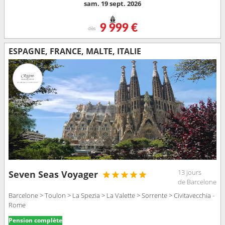
sam. 19 sept. 2026
9 999 €
dès
ESPAGNE, FRANCE, MALTE, ITALIE
13 jours
Seven Seas Voyager
de Barcelone
Barcelone > Toulon > La Spezia > La Valette > Sorrente > Civitavecchia -
Rome
Pension complète