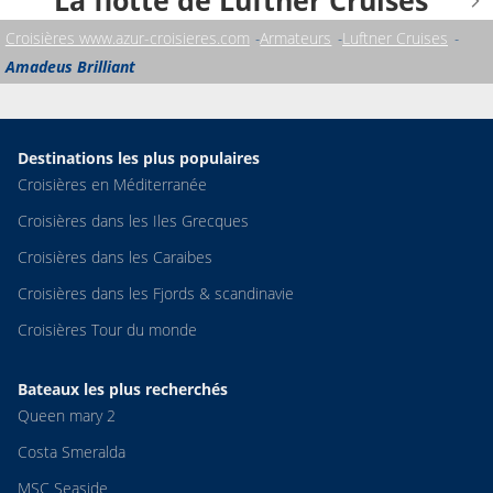
La flotte de Luftner Cruises
Croisières www.azur-croisieres.com
Armateurs
Luftner Cruises
Amadeus Brilliant
Destinations les plus populaires
Croisières en Méditerranée
Croisières dans les Iles Grecques
Croisières dans les Caraibes
Croisières dans les Fjords & scandinavie
Croisières Tour du monde
Bateaux les plus recherchés
Queen mary 2
Costa Smeralda
MSC Seaside