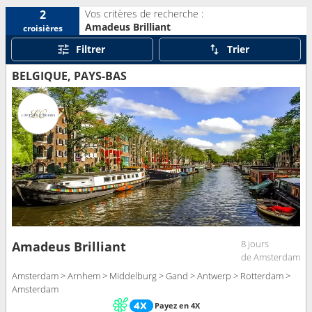
Vos critères de recherche :
2
Amadeus Brilliant
croisières
Filtrer
Trier
BELGIQUE, PAYS-BAS
8 jours
Amadeus Brilliant
de Amsterdam
Amsterdam > Arnhem > Middelburg > Gand > Antwerp > Rotterdam >
Amsterdam
Payez en 4X