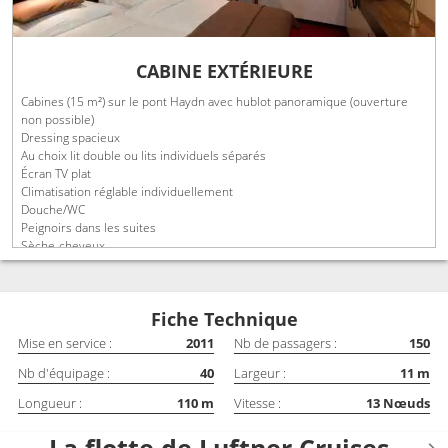
CABINE EXTÉRIEURE
Cabines (15 m²) sur le pont Haydn avec hublot panoramique (ouverture
non possible)
Dressing spacieux
Au choix lit double ou lits individuels séparés
Écran TV plat
Climatisation réglable individuellement
Douche/WC
Peignoirs dans les suites
Sèche-cheveux
Téléphone
Coffre-fort
Fiche Technique
Mise en service :
2011
Nb de passagers :
150
Nb d'équipage :
40
Largeur :
11
m
Longueur :
110
m
Vitesse :
13
Nœuds