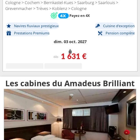
Cologne > Cochem > Bernkastel-Kues > Saarburg > Saarlouis >
Grevenmacher > Trèves > Koblenz > Cologne
Payez en 4X
Navires fluviaux prestigieux
Cuisine d'exception
Prestations Premiums
Pension complète
dim. 03 oct. 2027
1 631 €
dès
Les cabines du Amadeus Brilliant