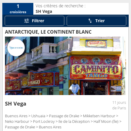
Vos critères de recherche :
1
SH Vega
croisières
Filtrer
Trier
ANTARCTIQUE, LE CONTINENT BLANC
11 jours
SH Vega
de Paris
Buenos Aires > Ushuaia > Passage de Drake > Mikkelsen Harbour >
Neko Harbour > Port Lockroy > Ile de la Déception > Half Moon (île) >
Passage de Drake > Buenos Aires