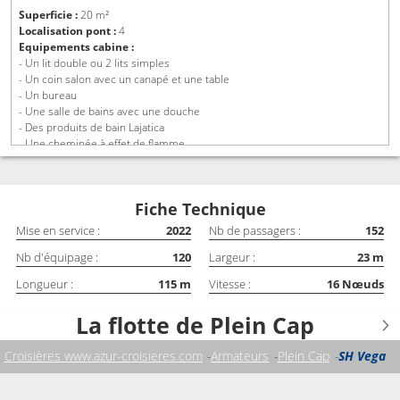
Superficie :
20 m²
Localisation pont :
4
Equipements cabine :
- Un lit double ou 2 lits simples
- Un coin salon avec un canapé et une table
- Un bureau
- Une salle de bains avec une douche
- Des produits de bain Lajatica
- Une cheminée à effet de flamme
- Une télévision
- Une machine à café Illy Espresso
- Une bouilloire avec des sachets de thé Kusmi
Fiche Technique
- Des peignoirs et des pantoufles
- Une paire de jumelles
Mise en service :
2022
Nb de passagers :
152
Nb d'équipage :
120
Largeur :
23
m
Longueur :
115
m
Vitesse :
16
Nœuds
La flotte de Plein Cap
Croisières www.azur-croisieres.com
Armateurs
Plein Cap
SH Vega