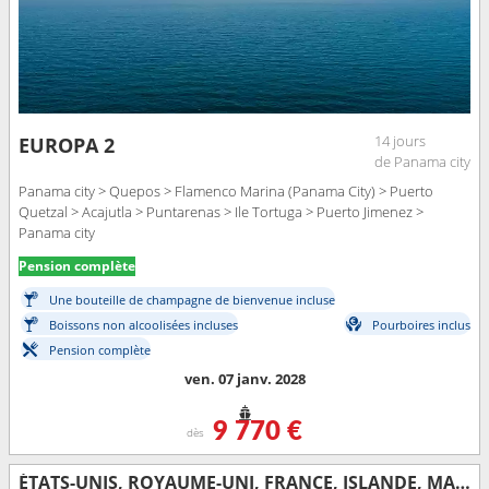
14 jours
EUROPA 2
de Panama city
Panama city > Quepos > Flamenco Marina (Panama City) > Puerto
Quetzal > Acajutla > Puntarenas > Ile Tortuga > Puerto Jimenez >
Panama city
Pension complète
Une bouteille de champagne de bienvenue incluse
Boissons non alcoolisées incluses
Pourboires inclus
Pension complète
ven. 07 janv. 2028
9 770 €
dès
ÉTATS-UNIS, ROYAUME-UNI, FRANCE, ISLANDE, MARTINIQUE, SAINTE-LUCIE, BARBADE, SAINT VINCENT-ET-LES-GRENADINES, BONAIRE