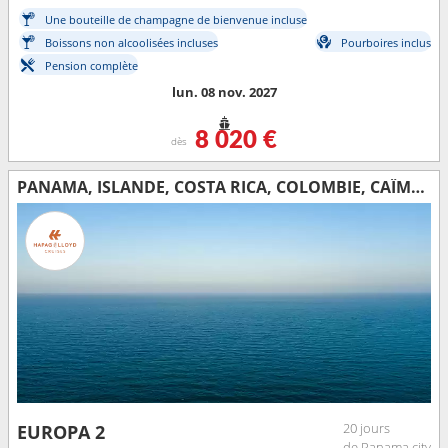
Une bouteille de champagne de bienvenue incluse
Boissons non alcoolisées incluses
Pourboires inclus
Pension complète
lun. 08 nov. 2027
8 020 €
dès
PANAMA, ISLANDE, COSTA RICA, COLOMBIE, CAÏMANS (ÎLES), JAMAÏQUE, RÉPUBLIQUE DOMINICAINE, GRÈCE, ROYAUME-UNI, ÉTATS-UNIS
20 jours
EUROPA 2
de Panama city