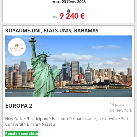
mer. 23 févr. 2028
9 240 €
dès
ROYAUME-UNI, ÉTATS-UNIS, BAHAMAS
14 jours
EUROPA 2
de New York
New York > Philadelphie > Baltimore > Charleston > Jacksonville > Port
Canaveral > Bimini > Nassau
Pension complète