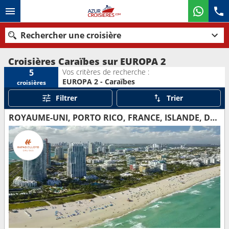
Rechercher une croisière
Croisières Caraïbes sur EUROPA 2
Vos critères de recherche :
5
EUROPA 2 - Caraïbes
croisières
Nos destinations
Filtrer
Trier
Mois de départ
ROYAUME-UNI, PORTO RICO, FRANCE, ISLANDE, DOMINIQUE, GUADELOUPE, SAINTE-LUCIE, ÉTATS-UNIS
Ports
Compagnies
Rechercher