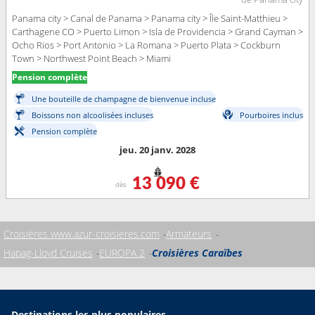
Panama city > Canal de Panama > Panama city > Île Saint-Matthieu >
Carthagene CO > Puerto Limon > Isla de Providencia > Grand Cayman >
Ocho Rios > Port Antonio > La Romana > Puerto Plata > Cockburn
Town > Northwest Point Beach > Miami
Pension complète
Une bouteille de champagne de bienvenue incluse
Boissons non alcoolisées incluses
Pourboires inclus
Pension complète
jeu. 20 janv. 2028
13 090 €
dès
Croisières www.azur-croisieres.com
Armateurs
Hapag-Lloyd Cruises
EUROPA 2
Croisières Caraïbes
Destinations les plus populaires