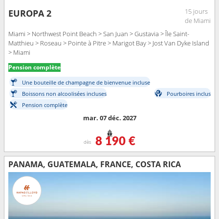
15 jours
EUROPA 2
de Miami
Miami > Northwest Point Beach > San Juan > Gustavia > Île Saint-
Matthieu > Roseau > Pointe à Pitre > Marigot Bay > Jost Van Dyke Island
> Miami
Pension complète
Une bouteille de champagne de bienvenue incluse
Boissons non alcoolisées incluses
Pourboires inclus
Pension complète
mar. 07 déc. 2027
8 190 €
dès
PANAMA, GUATEMALA, FRANCE, COSTA RICA