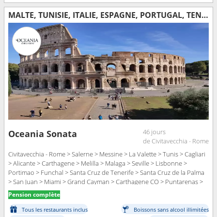
MALTE, TUNISIE, ITALIE, ESPAGNE, PORTUGAL, TENERIFE, MAJORQUE, PORTO RICO, ÉTATS-UNIS, CAÏMANS (ÎLES), COLOMBIE, COSTA RICA, NICARAGUA, GUATEMALA, MEXIQUE
46 jours
Oceania Sonata
de Civitavecchia - Rome
Civitavecchia - Rome > Salerne > Messine > La Valette > Tunis > Cagliari
> Alicante > Carthagene > Melilla > Malaga > Seville > Lisbonne >
Portimao > Funchal > Santa Cruz de Tenerife > Santa Cruz de la Palma
> San Juan > Miami > Grand Cayman > Carthagene CO > Puntarenas >
Corinto > Puerto Quetzal > Acapulco > Puerto Vallarta > Los Angeles
Pension complète
Tous les restaurants inclus
Boissons sans alcool illimitées