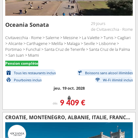
29 jours
Oceania Sonata
de Civitavecchia - Rome
Civitavecchia - Rome > Salerne > Messine > La Valette > Tunis > Cagliari
> Alicante > Carthagene > Melilla > Malaga > Seville > Lisbonne >
Portimao > Funchal > Santa Cruz de Tenerife > Santa Cruz de la Palma
> San Juan > Miami
Pension complète
Tous les restaurants inclus
Boissons sans alcool illimitées
Pourboires inclus
Wi-Fi illimité inclus
jeu. 19 oct. 2028
9 409 €
dès
CROATIE, MONTÉNÉGRO, ALBANIE, ITALIE, FRANCE, IBIZA, MAJORQUE, ESPAGNE, PORTUGAL, ROYAUME-UNI, ÉTATS-UNIS