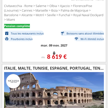
Civitavecchia - Rome > Salerne > Olbia > Ajaccio > Florence/Pise
(Livourne) > Cannes > Marseille > Ibiza > Palma de Majorque >
Barcelone > Alicante > Motril > Seville > Funchal > Royal Naval Dockyard
> Miami
Pension complète
Tous les restaurants inclus
Boissons sans alcool illimitées
Pourboires inclus
Wi-Fi illimité inclus
mar. 09 nov. 2027
8 619 €
dès
ITALIE, MALTE, TUNISIE, ESPAGNE, PORTUGAL, TENERIFE, MAJORQUE, PORTO RICO, ÉTATS-UNIS