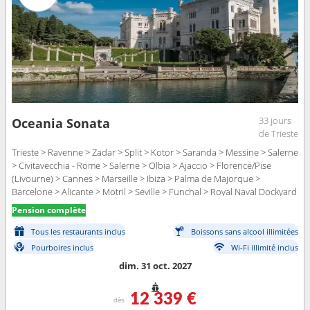
33 jours
Oceania Sonata
de Trieste
Trieste > Ravenne > Zadar > Split > Kotor > Saranda > Messine > Salerne
> Civitavecchia - Rome > Salerne > Olbia > Ajaccio > Florence/Pise
(Livourne) > Cannes > Marseille > Ibiza > Palma de Majorque >
Barcelone > Alicante > Motril > Seville > Funchal > Royal Naval Dockyard
> Miami
Pension complète
Tous les restaurants inclus
Boissons sans alcool illimitées
Pourboires inclus
Wi-Fi illimité inclus
dim. 31 oct. 2027
12 339 €
dès