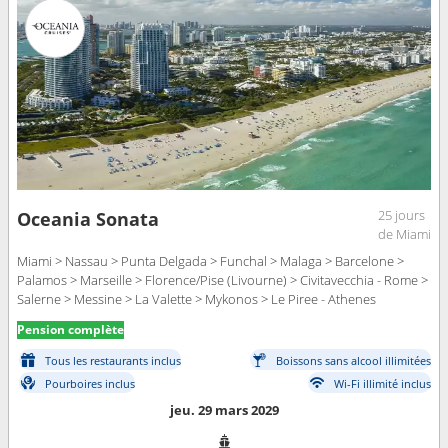
25 jours
Oceania Sonata
de Miami
Miami > Nassau > Punta Delgada > Funchal > Malaga > Barcelone >
Palamos > Marseille > Florence/Pise (Livourne) > Civitavecchia - Rome >
Salerne > Messine > La Valette > Mykonos > Le Piree - Athenes
Pension complète
Tous les restaurants inclus
Boissons sans alcool illimitées
Pourboires inclus
Wi-Fi illimité inclus
jeu. 29 mars 2029