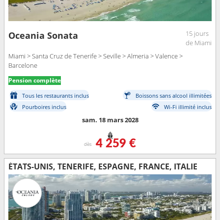
15 jours
Oceania Sonata
de Miami
Miami > Santa Cruz de Tenerife > Seville > Almeria > Valence >
Barcelone
Pension complète
Tous les restaurants inclus
Boissons sans alcool illimitées
Pourboires inclus
Wi-Fi illimité inclus
sam. 18 mars 2028
4 259 €
dès
ÉTATS-UNIS, TENERIFE, ESPAGNE, FRANCE, ITALIE