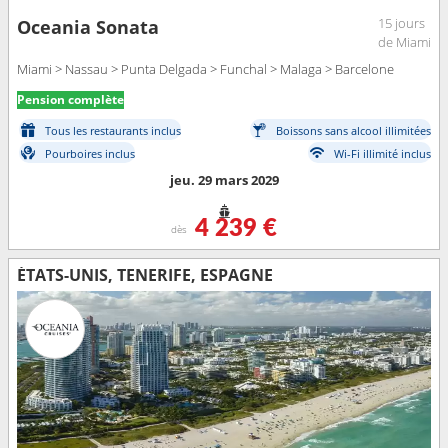
15 jours
Oceania Sonata
de Miami
Miami > Nassau > Punta Delgada > Funchal > Malaga > Barcelone
Pension complète
Tous les restaurants inclus
Boissons sans alcool illimitées
Pourboires inclus
Wi-Fi illimité inclus
jeu. 29 mars 2029
4 239 €
dès
ÉTATS-UNIS, TENERIFE, ESPAGNE