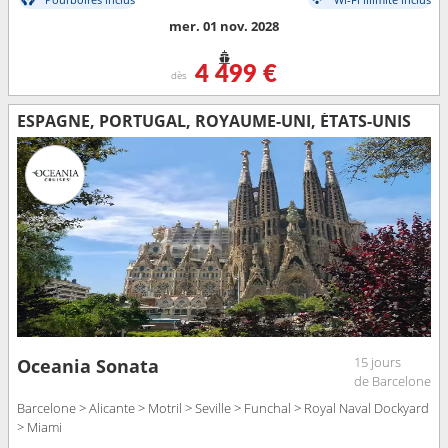
mer. 01 nov. 2028
4 499 €
dès
ESPAGNE, PORTUGAL, ROYAUME-UNI, ÉTATS-UNIS
15 jours
Oceania Sonata
de Barcelone
Barcelone > Alicante > Motril > Seville > Funchal > Royal Naval Dockyard
> Miami