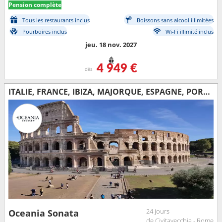
Pension complète
Tous les restaurants inclus
Boissons sans alcool illimitées
Pourboires inclus
Wi-Fi illimité inclus
jeu. 18 nov. 2027
4 949 €
dès
ITALIE, FRANCE, IBIZA, MAJORQUE, ESPAGNE, PORTUGAL, ROYAUME-UNI, ÉTATS-UNIS
24 jours
Oceania Sonata
de Civitavecchia - Rome