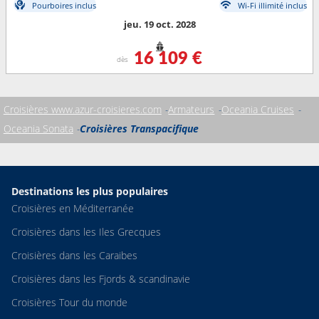
Pourboires inclus
Wi-Fi illimité inclus
jeu. 19 oct. 2028
16 109 €
dès
Croisières www.azur-croisieres.com
Armateurs
Oceania Cruises
Oceania Sonata
Croisières Transpacifique
Destinations les plus populaires
Croisières en Méditerranée
Croisières dans les Iles Grecques
Croisières dans les Caraibes
Croisières dans les Fjords & scandinavie
Croisières Tour du monde