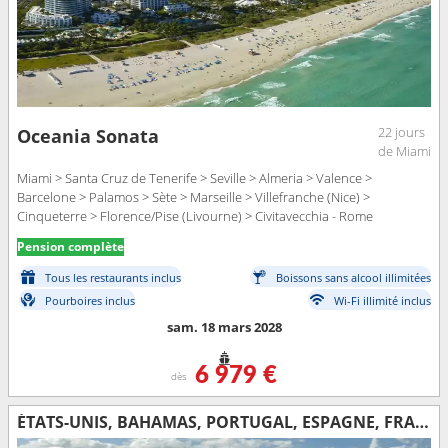
22 jours
Oceania Sonata
de Miami
Miami > Santa Cruz de Tenerife > Seville > Almeria > Valence >
Barcelone > Palamos > Sète > Marseille > Villefranche (Nice) >
Cinqueterre > Florence/Pise (Livourne) > Civitavecchia - Rome
Pension complète
Tous les restaurants inclus
Boissons sans alcool illimitées
Pourboires inclus
Wi-Fi illimité inclus
sam. 18 mars 2028
6 979 €
dès
ÉTATS-UNIS, BAHAMAS, PORTUGAL, ESPAGNE, FRANCE, ITALIE, MALTE, GRÈCE