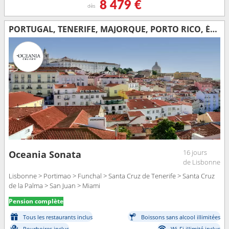
8 479 €
dès
PORTUGAL, TENERIFE, MAJORQUE, PORTO RICO, ÉTATS-UNIS
16 jours
Oceania Sonata
de Lisbonne
Lisbonne > Portimao > Funchal > Santa Cruz de Tenerife > Santa Cruz
de la Palma > San Juan > Miami
Pension complète
Tous les restaurants inclus
Boissons sans alcool illimitées
Pourboires inclus
Wi-Fi illimité inclus