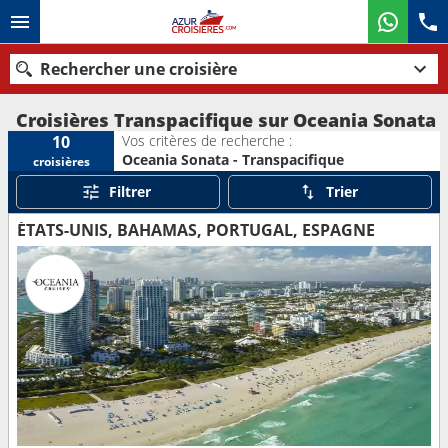
Rechercher une croisière
Croisières Transpacifique sur Oceania Sonata
Vos critères de recherche :
10
Oceania Sonata - Transpacifique
croisières
Nos destinations
Filtrer
Trier
Mois de départ
ÉTATS-UNIS, BAHAMAS, PORTUGAL, ESPAGNE
Ports
Compagnies
Rechercher