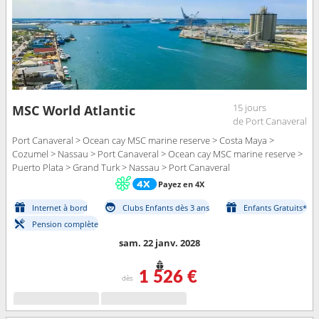
15 jours
MSC World Atlantic
de Port Canaveral
Port Canaveral > Ocean cay MSC marine reserve > Costa Maya >
Cozumel > Nassau > Port Canaveral > Ocean cay MSC marine reserve >
Puerto Plata > Grand Turk > Nassau > Port Canaveral
Payez en 4X
Internet à bord
Clubs Enfants dès 3 ans
Enfants Gratuits*
Pension complète
sam. 22 janv. 2028
1 526 €
dès