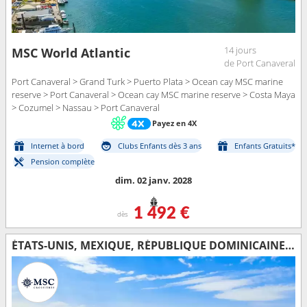
14 jours
MSC World Atlantic
de Port Canaveral
Port Canaveral > Grand Turk > Puerto Plata > Ocean cay MSC marine
reserve > Port Canaveral > Ocean cay MSC marine reserve > Costa Maya
> Cozumel > Nassau > Port Canaveral
Payez en 4X
Internet à bord
Clubs Enfants dès 3 ans
Enfants Gratuits*
Pension complète
dim. 02 janv. 2028
1 492 €
dès
ÉTATS-UNIS, MEXIQUE, RÉPUBLIQUE DOMINICAINE, ÎLES TURQUES-ET-CAÏQUES, BAHAMAS