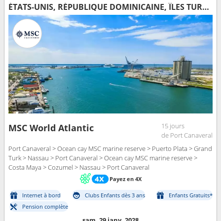
ÉTATS-UNIS, RÉPUBLIQUE DOMINICAINE, ÎLES TURQUES-ET-CAÏQUES, BAHAMAS, MEXIQUE
15 jours
MSC World Atlantic
de Port Canaveral
Port Canaveral > Ocean cay MSC marine reserve > Puerto Plata > Grand
Turk > Nassau > Port Canaveral > Ocean cay MSC marine reserve >
Costa Maya > Cozumel > Nassau > Port Canaveral
Payez en 4X
Internet à bord
Clubs Enfants dès 3 ans
Enfants Gratuits*
Pension complète
sam. 29 janv. 2028