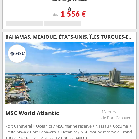
1 556 €
dès
BAHAMAS, MEXIQUE, ÉTATS-UNIS, ÎLES TURQUES-ET-CAÏQUES, RÉPUBLIQUE DOMINICAINE
15 jours
MSC World Atlantic
de Port Canaveral
Port Canaveral > Ocean cay MSC marine reserve > Nassau > Cozumel >
Costa Maya > Port Canaveral > Ocean cay MSC marine reserve > Grand
Turk > Puerto Plata > Nassau > Port Canaveral