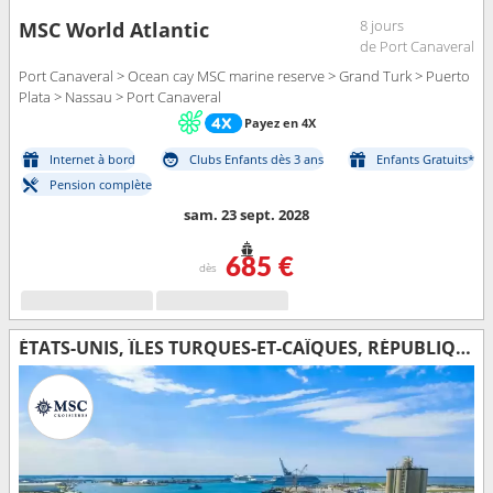
8 jours
MSC World Atlantic
de Port Canaveral
Port Canaveral > Ocean cay MSC marine reserve > Grand Turk > Puerto
Plata > Nassau > Port Canaveral
Payez en 4X
Internet à bord
Clubs Enfants dès 3 ans
Enfants Gratuits*
Pension complète
sam. 23 sept. 2028
685 €
dès
ÉTATS-UNIS, ÎLES TURQUES-ET-CAÏQUES, RÉPUBLIQUE DOMINICAINE, BAHAMAS