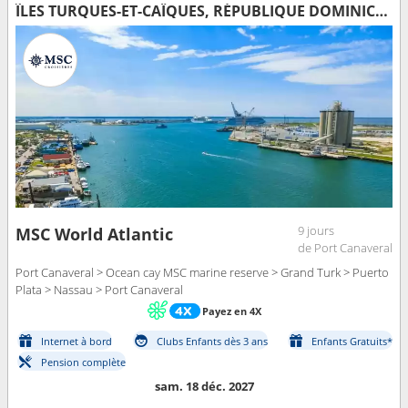
ÎLES TURQUES-ET-CAÏQUES, RÉPUBLIQUE DOMINICAINE, BAHAMAS, ÉTATS-UNIS
9 jours
MSC World Atlantic
de Port Canaveral
Port Canaveral > Ocean cay MSC marine reserve > Grand Turk > Puerto
Plata > Nassau > Port Canaveral
Payez en 4X
Internet à bord
Clubs Enfants dès 3 ans
Enfants Gratuits*
Pension complète
sam. 18 déc. 2027