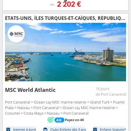
2 202 €
dès
ÉTATS-UNIS, ÎLES TURQUES-ET-CAÏQUES, RÉPUBLIQUE DOMINICAINE, BAHAMAS, MEXIQUE
16 jours
MSC World Atlantic
de Port Canaveral
Port Canaveral > Ocean cay MSC marine reserve > Grand Turk > Puerto
Plata > Nassau > Port Canaveral > Ocean cay MSC marine reserve >
Cozumel > Costa Maya > Nassau > Port Canaveral
Payez en 4X
Internet à bord
Clubs Enfants dès 3 ans
Enfants Gratuits*