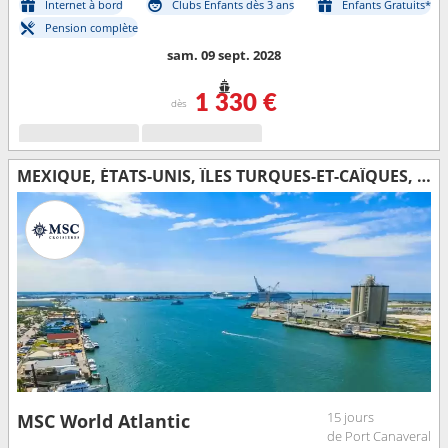
Internet à bord
Clubs Enfants dès 3 ans
Enfants Gratuits*
Pension complète
sam. 09 sept. 2028
1 330 €
dès
MEXIQUE, ÉTATS-UNIS, ÎLES TURQUES-ET-CAÏQUES, RÉPUBLIQUE DOMINICAINE, BAHAMAS
15 jours
MSC World Atlantic
de Port Canaveral