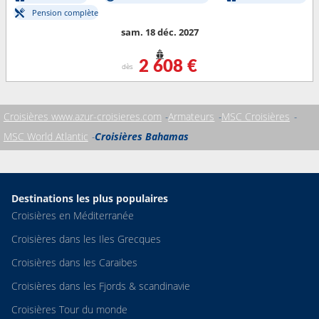
Pension complète
sam. 18 déc. 2027
2 608 €
dès
Croisières www.azur-croisieres.com
Armateurs
MSC Croisières
MSC World Atlantic
Croisières Bahamas
Destinations les plus populaires
Croisières en Méditerranée
Croisières dans les Iles Grecques
Croisières dans les Caraibes
Croisières dans les Fjords & scandinavie
Croisières Tour du monde