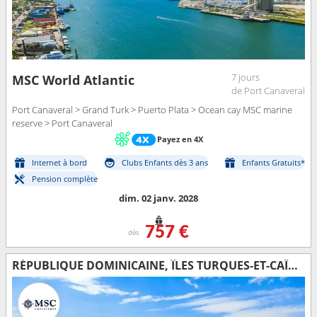
7 jours
MSC World Atlantic
de Port Canaveral
Port Canaveral > Grand Turk > Puerto Plata > Ocean cay MSC marine
reserve > Port Canaveral
Payez en 4X
Internet à bord
Clubs Enfants dès 3 ans
Enfants Gratuits*
Pension complète
dim. 02 janv. 2028
757 €
dès
RÉPUBLIQUE DOMINICAINE, ÎLES TURQUES-ET-CAÏQUES, BAHAMAS, ÉTATS-UNIS