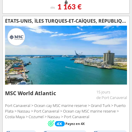
1 163 €
dès
ÉTATS-UNIS, ÎLES TURQUES-ET-CAÏQUES, RÉPUBLIQUE DOMINICAINE, BAHAMAS, MEXIQUE
15 jours
MSC World Atlantic
de Port Canaveral
Port Canaveral > Ocean cay MSC marine reserve > Grand Turk > Puerto
Plata > Nassau > Port Canaveral > Ocean cay MSC marine reserve >
Costa Maya > Cozumel > Nassau > Port Canaveral
Payez en 4X