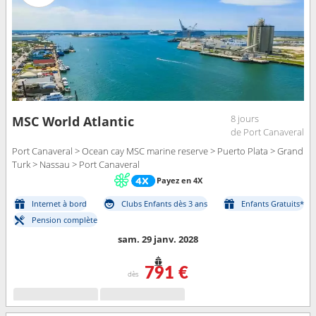
8 jours
MSC World Atlantic
de Port Canaveral
Port Canaveral > Ocean cay MSC marine reserve > Puerto Plata > Grand
Turk > Nassau > Port Canaveral
Payez en 4X
Internet à bord
Clubs Enfants dès 3 ans
Enfants Gratuits*
Pension complète
sam. 29 janv. 2028
791 €
dès