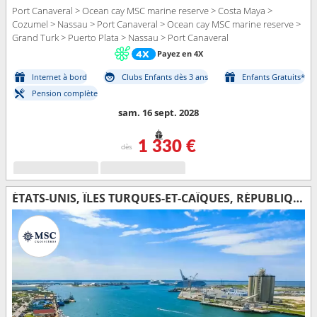
Port Canaveral > Ocean cay MSC marine reserve > Costa Maya >
Cozumel > Nassau > Port Canaveral > Ocean cay MSC marine reserve >
Grand Turk > Puerto Plata > Nassau > Port Canaveral
Payez en 4X
Internet à bord
Clubs Enfants dès 3 ans
Enfants Gratuits*
Pension complète
sam. 16 sept. 2028
1 330 €
dès
ÉTATS-UNIS, ÎLES TURQUES-ET-CAÏQUES, RÉPUBLIQUE DOMINICAINE, BAHAMAS, MEXIQUE