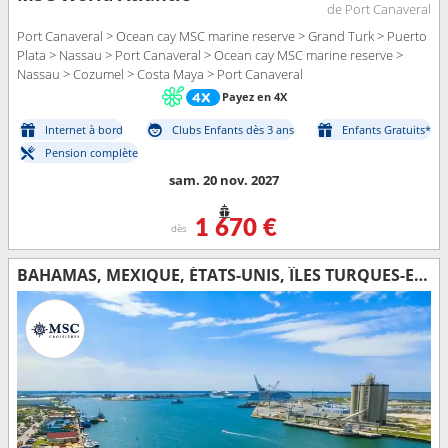
de Port Canaveral
Port Canaveral > Ocean cay MSC marine reserve > Grand Turk > Puerto
Plata > Nassau > Port Canaveral > Ocean cay MSC marine reserve >
Nassau > Cozumel > Costa Maya > Port Canaveral
Payez en 4X
Internet à bord
Clubs Enfants dès 3 ans
Enfants Gratuits*
Pension complète
sam. 20 nov. 2027
1 670 €
dès
BAHAMAS, MEXIQUE, ÉTATS-UNIS, ÎLES TURQUES-ET-CAÏQUES, RÉPUBLIQUE DOMINICAINE