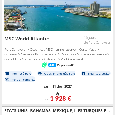
16 jours
MSC World Atlantic
de Port Canaveral
Port Canaveral > Ocean cay MSC marine reserve > Costa Maya >
Cozumel > Nassau > Port Canaveral > Ocean cay MSC marine reserve >
Grand Turk > Puerto Plata > Nassau > Port Canaveral
Payez en 4X
Internet à bord
Clubs Enfants dès 3 ans
Enfants Gratuits*
Pension complète
sam. 11 déc. 2027
1 928 €
dès
ÉTATS-UNIS, BAHAMAS, MEXIQUE, ÎLES TURQUES-ET-CAÏQUES, RÉPUBLIQUE DOMINICAINE