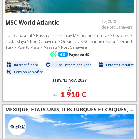
15 jours
MSC World Atlantic
de Port Canaveral
Port Canaveral > Nassau > Ocean cay MSC marine reserve > Cozumel >
Costa Maya > Port Canaveral > Ocean cay MSC marine reserve > Grand
Turk > Puerto Plata > Nassau > Port Canaveral
Payez en 4X
Internet à bord
Clubs Enfants dès 3 ans
Enfants Gratuits*
Pension complète
sam. 13 nov. 2027
1 910 €
dès
MEXIQUE, ÉTATS-UNIS, ÎLES TURQUES-ET-CAÏQUES, RÉPUBLIQUE DOMINICAINE, BAHAMAS