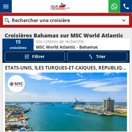
Rechercher une croisière
Croisières Bahamas sur MSC World Atlantic
Vos critères de recherche :
15
MSC World Atlantic - Bahamas
croisières
Nos destinations
Filtrer
Trier
Mois de départ
ÉTATS-UNIS, ÎLES TURQUES-ET-CAÏQUES, RÉPUBLIQUE DOMINICAINE, BAHAMAS
Ports
Compagnies
Rechercher