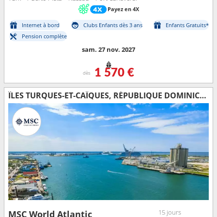
Payez en 4X
Internet à bord
Clubs Enfants dès 3 ans
Enfants Gratuits*
Pension complète
sam. 27 nov. 2027
1 570 €
dès
ÎLES TURQUES-ET-CAÏQUES, RÉPUBLIQUE DOMINICAINE, ÉTATS-UNIS, BAHAMAS, MEXIQUE
15 jours
MSC World Atlantic