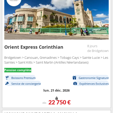
8 jours
Orient Express Corinthian
de Bridgetown
Bridgetown > Canouan, Grenadines > Tobago Cays > Sainte Lucie > Les
Saintes > Saint Kitts > Saint Martin (Antilles Néerlandaises)
Pension complète
Boissons Premium
Gastronomie Signature
Service de conciergerie
Expériences Exclusives
lun. 21 déc. 2026
22 750 €
dès