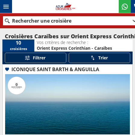
Rechercher une croisière
Croisières Caraïbes sur Orient Express Corinth
Vos critères de recherche :
10
Orient Express Corinthian - Caraïbes
croisières
Nos destinations
Filtrer
Trier
Mois de départ
ICONIQUE SAINT BARTH & ANGUILLA
Ports
Compagnies
Rechercher