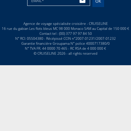
EMAIL*
OK
Agence de voyage spécialisée croisière - CRUISELINE
16 rue du gabian Les flots bleus MC 98 000 Monaco SAM au Capital de 150 000 €
Contact tel : (00) 377 97 97 84 50
N° RCI: 05S04380 - Récépissé CCIN n°2007-01231/2007-01232
Garantie financière Groupama N° police 4000717380/0
N° TVA FR. 44 0000 70 465 - RC RSA de 4 000 000 €
© CRUISELINE 2026 - all rights reserved