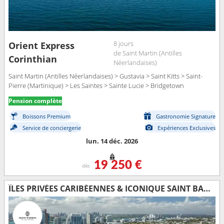
8 jours
Orient Express
de Saint Martin (Antilles
Corinthian
Néerlandaises)
Saint Martin (Antilles Néerlandaises) > Gustavia > Saint Kitts > Saint-
Pierre (Martinique) > Les Saintes > Sainte Lucie > Bridgetown
Pension complète
Boissons Premium
Gastronomie Signature
Service de conciergerie
Expériences Exclusives
lun. 14 déc. 2026
19 250 €
dès
ÎLES PRIVÉES CARIBÉENNES & ICONIQUE SAINT BARTH