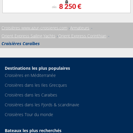
8 250 €
dès
Croisières www.azur-croisieres.com
Armateurs
Orient Express Sailing Yachts
Orient Express Corinthian
Croisières Caraïbes
Destinations les plus populaires
Croisières en Méditerranée
Croisières dans les Iles Grecques
Croisières dans les Caraibes
Croisières dans les Fjords & scandinavie
Croisières Tour du monde
Bateaux les plus recherchés