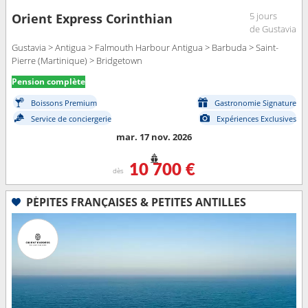
5 jours
Orient Express Corinthian
de Gustavia
Gustavia > Antigua > Falmouth Harbour Antigua > Barbuda > Saint-
Pierre (Martinique) > Bridgetown
Pension complète
Boissons Premium
Gastronomie Signature
Service de conciergerie
Expériences Exclusives
mar. 17 nov. 2026
10 700 €
dès
PÉPITES FRANÇAISES & PETITES ANTILLES