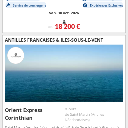
Service de conciergerie
Expériences Exclusives
ven. 30 oct. 2026
18 200 €
dès
ANTILLES FRANÇAISES & ÎLES-SOUS-LE-VENT
8 jours
Orient Express
de Saint Martin (Antilles
Corinthian
Néerlandaises)
Saint Martin (Antilles Néerlandaises) > Prickly Pear Island > Gustavia >