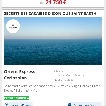
24 750 €
dès
SECRETS DES CARAÏBES & ICONIQUE SAINT BARTH
8 jours
Orient Express
de Saint Martin (Antilles
Corinthian
Néerlandaises)
Saint Martin (Antilles Néerlandaises) > Gustavia > Virgin Gorda > Great
Exuma ( Bahamas) > Miami
Pension complète
Boissons Premium
Gastronomie Signature