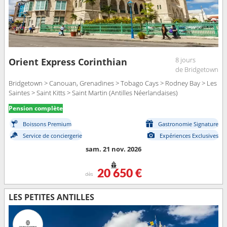
8 jours
Orient Express Corinthian
de Bridgetown
Bridgetown > Canouan, Grenadines > Tobago Cays > Rodney Bay > Les
Saintes > Saint Kitts > Saint Martin (Antilles Néerlandaises)
Pension complète
Boissons Premium
Gastronomie Signature
Service de conciergerie
Expériences Exclusives
sam. 21 nov. 2026
20 650 €
dès
LES PETITES ANTILLES