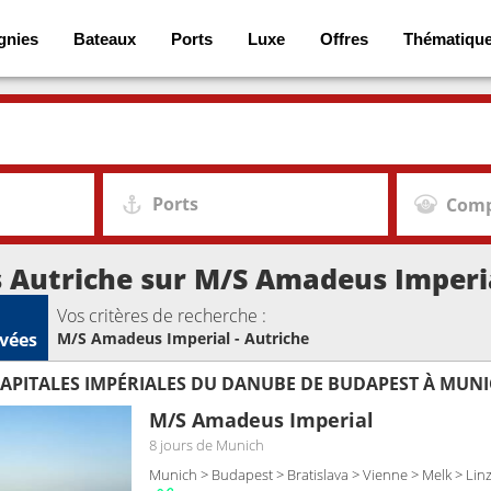
gnies
Bateaux
Ports
Luxe
Offres
Thématiqu
Ports
Comp
s Autriche sur M/S Amadeus Imperi
Vos critères de recherche :
vées
M/S Amadeus Imperial - Autriche
CAPITALES IMPÉRIALES DU DANUBE DE BUDAPEST À MUN
M/S Amadeus Imperial
8 jours
de Munich
Munich > Budapest > Bratislava > Vienne > Melk > Lin