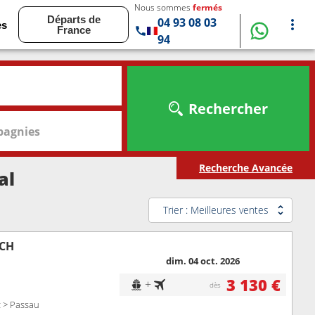
Nous sommes
fermés
Départs de
04 93 08 03
es
France
94
Rechercher
agnies
Recherche Avancée
al
Trier : Meilleures ventes
ICH
dim. 04 oct. 2026
3 130 €
+
dès
z > Passau