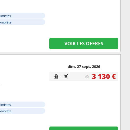
timistes
omplète
VOIR LES OFFRES
dim. 27 sept. 2026
3 130 €
+
dès
t
timistes
omplète