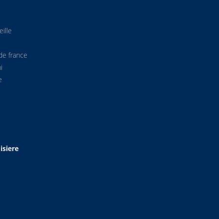
ille
de france
i
e
isiere