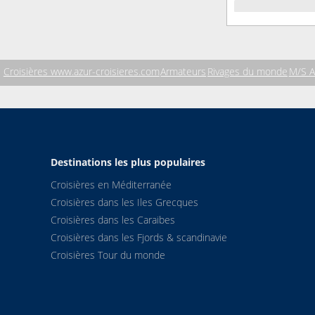
Croisières www.azur-croisieres.com
Armateurs
Rivages du monde
M/S A
Destinations les plus populaires
Croisières en Méditerranée
Croisières dans les Iles Grecques
Croisières dans les Caraibes
Croisières dans les Fjords & scandinavie
Croisières Tour du monde