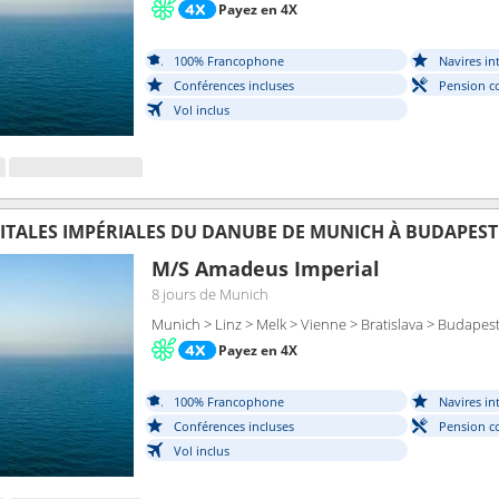
Payez en 4X
100% Francophone
Navires in
Conférences incluses
Pension c
Vol inclus
PITALES IMPÉRIALES DU DANUBE DE MUNICH À BUDAPEST
M/S Amadeus Imperial
8 jours
de Munich
Munich > Linz > Melk > Vienne > Bratislava > Budapes
Payez en 4X
100% Francophone
Navires in
Conférences incluses
Pension c
Vol inclus