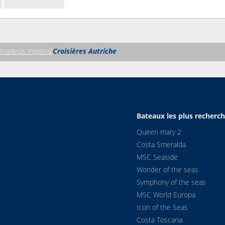
madeus Imperial
Croisières Autriche
Bateaux les plus recherc
Queen mary 2
Costa Smeralda
MSC Seaside
Wonder of the seas
Symphony of the seas
MSC World Europa
Icon of the Seas
Costa Toscana