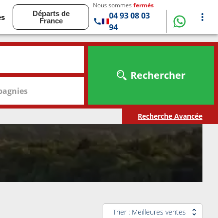
Nous sommes
fermés
Départs de
04 93 08 03
es
France
94
Rechercher
agnies
Recherche Avancée
Trier : Meilleures ventes