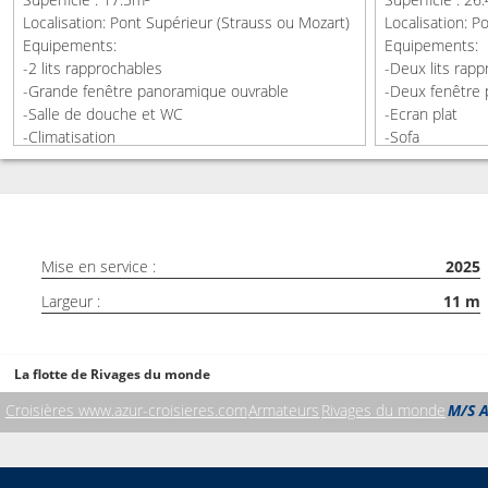
Localisation: Pont Supérieur (Strauss ou Mozart)
Localisation: 
Equipements:
Equipements:
-2 lits rapprochables
-Deux lits rap
-Grande fenêtre panoramique ouvrable
-Deux fenêtre 
-Salle de douche et WC
-Ecran plat
-Climatisation
-Sofa
-Ecran plat
-Peignoirs
-Téléphone
-Minibar
-Sèche-cheveux
-Salle de douc
-Coffre-fort
-Climatisation
-Mini-bar
-Téléphone
Mise en service :
2025
-Dressing
-Sèche-cheveu
-Coffre-fort
Largeur :
11
m
La flotte de Rivages du monde
Croisières www.azur-croisieres.com
Armateurs
Rivages du monde
M/S 