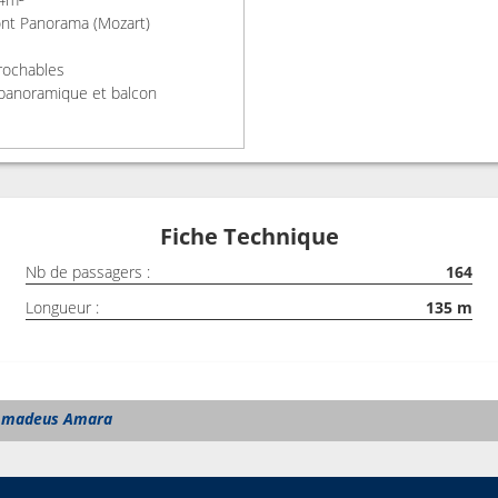
Pont Panorama (Mozart)
prochables
panoramique et balcon
he et WC
Fiche Technique
Nb de passagers :
164
x
Longueur :
135
m
Amadeus Amara