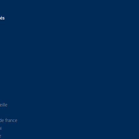
hés
ille
de france
i
e