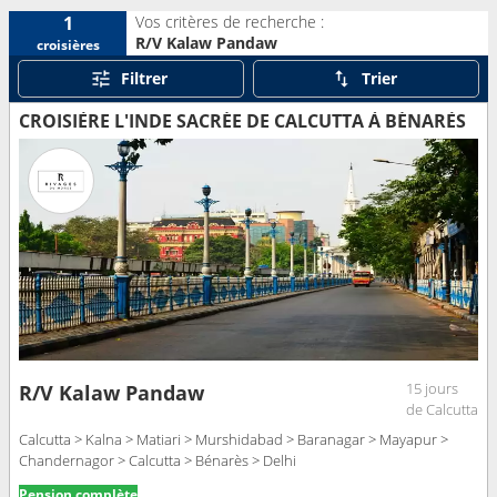
Vos critères de recherche :
1
R/V Kalaw Pandaw
croisières
Filtrer
Trier
CROISIÈRE L'INDE SACRÉE DE CALCUTTA À BÉNARÈS
15 jours
R/V Kalaw Pandaw
de Calcutta
Calcutta > Kalna > Matiari > Murshidabad > Baranagar > Mayapur >
Chandernagor > Calcutta > Bénarès > Delhi
Pension complète