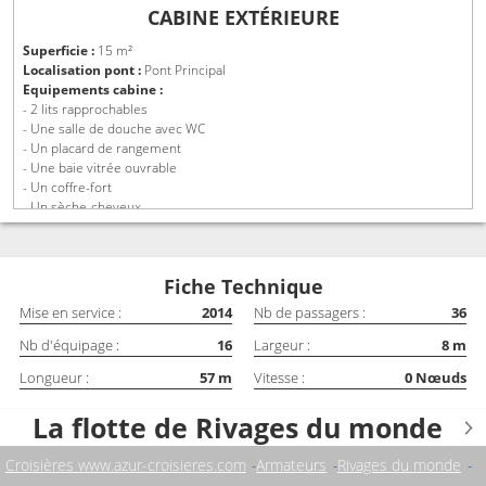
CABINE EXTÉRIEURE
Superficie :
15 m²
Localisation pont :
Pont Principal
Equipements cabine :
- 2 lits rapprochables
- Une salle de douche avec WC
- Un placard de rangement
- Une baie vitrée ouvrable
- Un coffre-fort
- Un sèche-cheveux
- Climatisation individuelle
Fiche Technique
Mise en service :
2014
Nb de passagers :
36
Nb d'équipage :
16
Largeur :
8
m
Longueur :
57
m
Vitesse :
0
Nœuds
La flotte de Rivages du monde
Croisières www.azur-croisieres.com
Armateurs
Rivages du monde