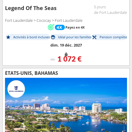
5 jours
Legend Of The Seas
de Fort Lauderdale
Fort Lauderdale > Cococay > Fort Lauderdale
Payez en 4X
Activités à bord incluses
Idéal pour les familles
Pension complète
dim. 19 déc. 2027
1 072 €
dès
ÉTATS-UNIS, BAHAMAS