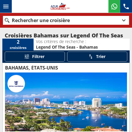
Rechercher une croisière
Croisières Bahamas sur Legend Of The Seas
Vos critères de recherche :
2
Legend Of The Seas - Bahamas
croisières
Nos destinations
Filtrer
Trier
Mois de départ
BAHAMAS, ÉTATS-UNIS
Ports
Compagnies
Rechercher