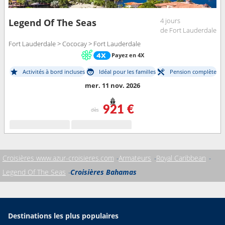
4 jours
Legend Of The Seas
de Fort Lauderdale
Fort Lauderdale > Cococay > Fort Lauderdale
Payez en 4X
Activités à bord incluses
Idéal pour les familles
Pension complète
mer. 11 nov. 2026
921 €
dès
Croisières www.azur-croisieres.com
Armateurs
Royal Caribbean
Legend Of The Seas
Croisières Bahamas
Destinations les plus populaires