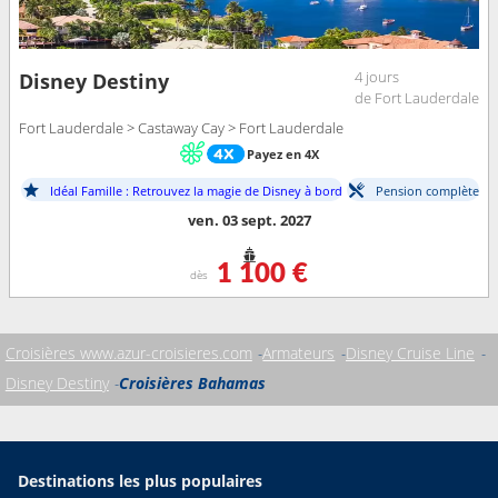
4 jours
Disney Destiny
de Fort Lauderdale
Fort Lauderdale > Castaway Cay > Fort Lauderdale
Payez en 4X
Idéal Famille : Retrouvez la magie de Disney à bord
Pension complète
ven. 03 sept. 2027
1 100 €
dès
Croisières www.azur-croisieres.com
Armateurs
Disney Cruise Line
Disney Destiny
Croisières Bahamas
Destinations les plus populaires