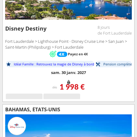
8 jours
Disney Destiny
de Fort Lauderdale
Fort Lauderdale > Lighthouse Point - Disney Cruise Line > San Juan >
Saint-Martin (Philipsburg) > Fort Lauderdale
Payez en 4X
Idéal Famille : Retrouvez la magie de Disney à bord
Pension complète
sam. 30 janv. 2027
1 998 €
dès
BAHAMAS, ÉTATS-UNIS