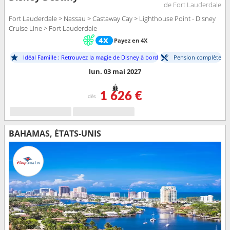
de Fort Lauderdale
Fort Lauderdale > Nassau > Castaway Cay > Lighthouse Point - Disney
Cruise Line > Fort Lauderdale
Payez en 4X
Idéal Famille : Retrouvez la magie de Disney à bord
Pension complète
lun. 03 mai 2027
1 626 €
dès
BAHAMAS, ÉTATS-UNIS