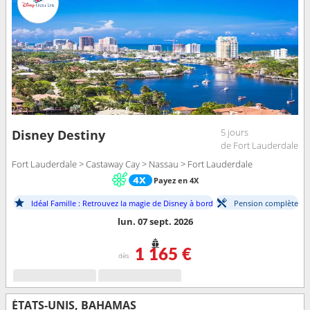
5 jours
Disney Destiny
de Fort Lauderdale
Fort Lauderdale > Castaway Cay > Nassau > Fort Lauderdale
Payez en 4X
Idéal Famille : Retrouvez la magie de Disney à bord
Pension complète
lun. 07 sept. 2026
1 165 €
dès
ÉTATS-UNIS, BAHAMAS