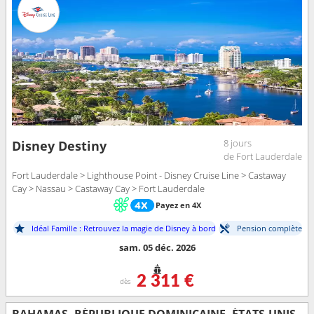
8 jours
Disney Destiny
de Fort Lauderdale
Fort Lauderdale > Lighthouse Point - Disney Cruise Line > Castaway
Cay > Nassau > Castaway Cay > Fort Lauderdale
Payez en 4X
Idéal Famille : Retrouvez la magie de Disney à bord
Pension complète
sam. 05 déc. 2026
2 311 €
dès
BAHAMAS, RÉPUBLIQUE DOMINICAINE, ÉTATS-UNIS