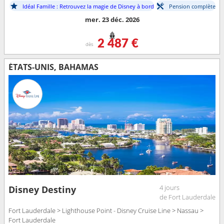
Idéal Famille : Retrouvez la magie de Disney à bord
Pension complète
mer. 23 déc. 2026
2 487 €
dès
ÉTATS-UNIS, BAHAMAS
4 jours
Disney Destiny
de Fort Lauderdale
Fort Lauderdale > Lighthouse Point - Disney Cruise Line > Nassau >
Fort Lauderdale