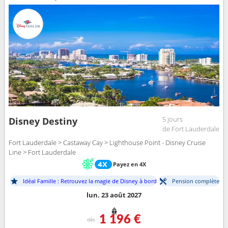
5 jours
Disney Destiny
de Fort Lauderdale
Fort Lauderdale > Castaway Cay > Lighthouse Point - Disney Cruise
Line > Fort Lauderdale
Payez en 4X
Idéal Famille : Retrouvez la magie de Disney à bord
Pension complète
lun. 23 août 2027
1 196 €
dès