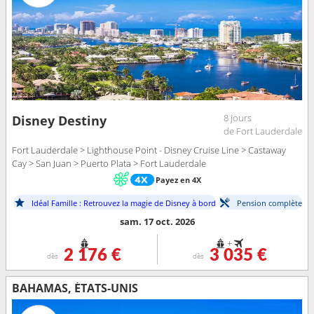
8 jours
Disney Destiny
de Fort Lauderdale
Fort Lauderdale > Lighthouse Point - Disney Cruise Line > Castaway
Cay > San Juan > Puerto Plata > Fort Lauderdale
Payez en 4X
Idéal Famille : Retrouvez la magie de Disney à bord
Pension complète
sam. 17 oct. 2026
+
2 176 €
3 035 €
dès
dès
BAHAMAS, ÉTATS-UNIS