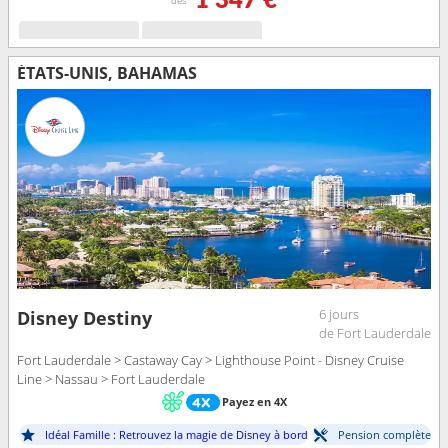
1 347 €
dès
ÉTATS-UNIS, BAHAMAS
6 jours
Disney Destiny
de Fort Lauderdale
Fort Lauderdale > Castaway Cay > Lighthouse Point - Disney Cruise
Line > Nassau > Fort Lauderdale
Payez en 4X
Idéal Famille : Retrouvez la magie de Disney à bord
Pension complète