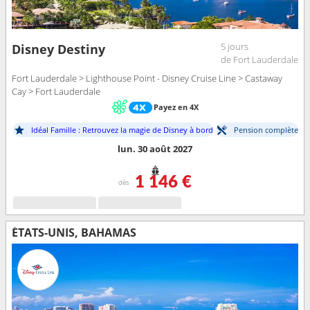
5 jours
Disney Destiny
de Fort Lauderdale
Fort Lauderdale > Lighthouse Point - Disney Cruise Line > Castaway
Cay > Fort Lauderdale
Payez en 4X
Idéal Famille : Retrouvez la magie de Disney à bord
Pension complète
lun. 30 août 2027
1 146 €
dès
ÉTATS-UNIS, BAHAMAS