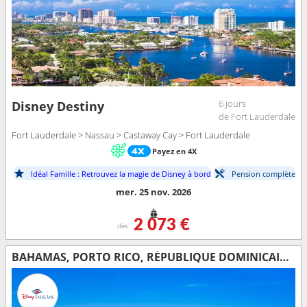
6 jours
Disney Destiny
de Fort Lauderdale
Fort Lauderdale > Nassau > Castaway Cay > Fort Lauderdale
Payez en 4X
Idéal Famille : Retrouvez la magie de Disney à bord
Pension complète
mer. 25 nov. 2026
2 073 €
dès
BAHAMAS, PORTO RICO, RÉPUBLIQUE DOMINICAINE, ÉTATS-UNIS