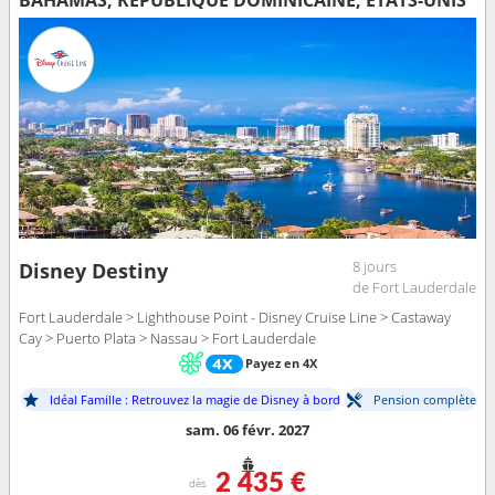
8 jours
Disney Destiny
de Fort Lauderdale
Fort Lauderdale > Lighthouse Point - Disney Cruise Line > Castaway
Cay > Puerto Plata > Nassau > Fort Lauderdale
Payez en 4X
Idéal Famille : Retrouvez la magie de Disney à bord
Pension complète
sam. 06 févr. 2027
2 435 €
dès