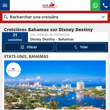
Rechercher une croisière
Croisières Bahamas sur Disney Destiny
Vos critères de recherche :
21
Disney Destiny - Bahamas
croisières
Nos destinations
Filtrer
Trier
Mois de départ
ÉTATS-UNIS, BAHAMAS
Ports
Compagnies
Rechercher