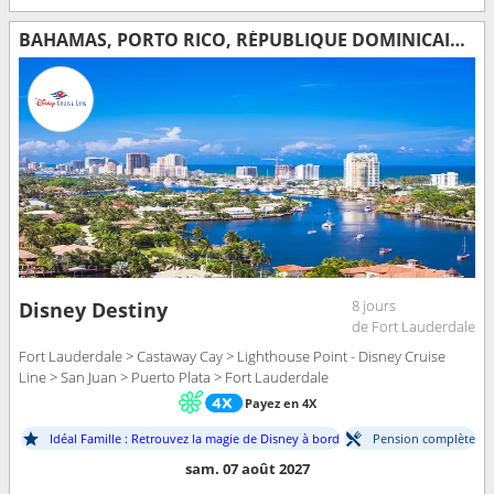
BAHAMAS, PORTO RICO, RÉPUBLIQUE DOMINICAINE, ÉTATS-UNIS
8 jours
Disney Destiny
de Fort Lauderdale
Fort Lauderdale > Castaway Cay > Lighthouse Point - Disney Cruise
Line > San Juan > Puerto Plata > Fort Lauderdale
Payez en 4X
Idéal Famille : Retrouvez la magie de Disney à bord
Pension complète
sam. 07 août 2027