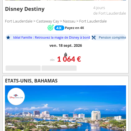
4 jours
Disney Destiny
de Fort Lauderdale
Fort Lauderdale > Castaway Cay > Nassau > Fort Lauderdale
Payez en 4X
Idéal Famille : Retrouvez la magie de Disney à bord
Pension complète
ven. 18 sept. 2026
1 064 €
dès
ÉTATS-UNIS, BAHAMAS