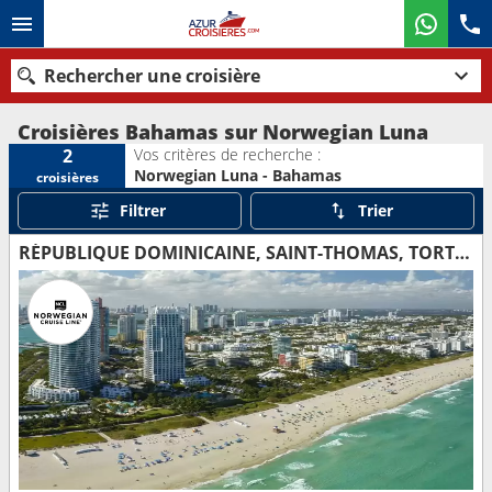
Rechercher une croisière
Croisières Bahamas sur Norwegian Luna
Vos critères de recherche :
2
Norwegian Luna - Bahamas
croisières
Nos destinations
Filtrer
Trier
Mois de départ
RÉPUBLIQUE DOMINICAINE, SAINT-THOMAS, TORTOLA, BAHAMAS, ÉTATS-UNIS
Ports
Compagnies
Rechercher