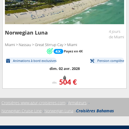
4 jours
Norwegian Luna
de Miami
Miami > Nassau > Great Stirrup Cay > Miami
Payez en 4X
Animations à bord exclusives
Pension complète
dim. 02 avr. 2028
504 €
dès
Croisières www.azur-croisieres.com
Armateurs
Norwegian Cruise Line
Norwegian Luna
Croisières Bahamas