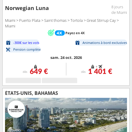
8 jours
Norwegian Luna
de Miami
Miami > Puerto Plata > Saint thomas > Tortola > Great Stirrup Cay >
Miami
Payez en 4X
-300€ sur les vols
Animations à bord exclusives
Pension complète
sam. 24 oct. 2026
+
649 €
1 401 €
dès
dès
ÉTATS-UNIS, BAHAMAS