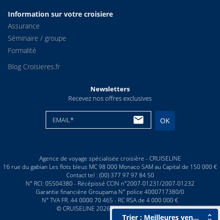
Information sur votre croisiere
Assurance
Séminaire / groupe
Formalité
Blog Croisieres.fr
Newsletters
Recevez nos offres exclusives
EMAIL*
OK
Agence de voyage spécialisée croisière - CRUISELINE
16 rue du gabian Les flots bleus MC 98 000 Monaco SAM au Capital de 150 000 €
Contact tel : (00) 377 97 97 84 50
N° RCI: 05S04380 - Récépissé CCIN n°2007-01231/2007-01232
Garantie financière Groupama N° police 4000717380/0
N° TVA FR. 44 0000 70 465 - RC RSA de 4 000 000 €
© CRUISELINE 2026 - all rights reserved
Trier : Meilleures ventes