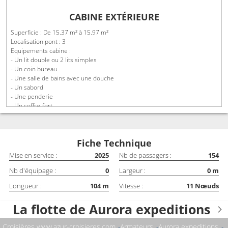
CABINE EXTÉRIEURE
Superficie : De 15.37 m² à 15.97 m²
Localisation pont : 3
Equipements cabine :
- Un lit double ou 2 lits simples
- Un coin bureau
- Une salle de bains avec une douche
- Un sabord
- Une penderie
- Un coffre-fort
- Une télévision à écran plat
- Un minibar
Fiche Technique
Mise en service :
2025
Nb de passagers :
154
Nb d'équipage :
0
Largeur :
0
m
Longueur :
104
m
Vitesse :
11
Nœuds
La flotte de Aurora expeditions
Croisières www.azur-croisieres.com
Armateurs
Aurora expeditions