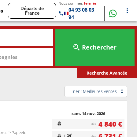
Nous sommes
fermés
Départs de
04 93 08 03
es
France
94
Rechercher
agnies
Recherche Avancée
Trier : Meilleures ventes
sam. 14 nov. 2026
4 840 €
dès
orea > Papeete
6 731 €
+
dès