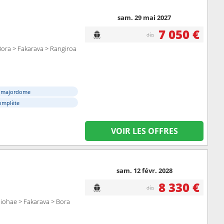
sam. 29 mai 2027
7 050 €
dès
ora > Fakarava > Rangiroa
e majordome
omplète
VOIR LES OFFRES
sam. 12 févr. 2028
8 330 €
dès
iohae > Fakarava > Bora