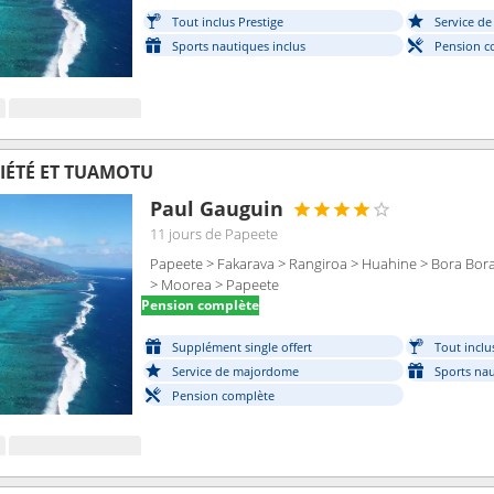
Tout inclus Prestige
Service d
Sports nautiques inclus
Pension c
CIÉTÉ ET TUAMOTU
Paul Gauguin
11 jours
de Papeete
Papeete > Fakarava > Rangiroa > Huahine > Bora Bor
> Moorea > Papeete
Pension complète
Supplément single offert
Tout inclu
Service de majordome
Sports nau
Pension complète