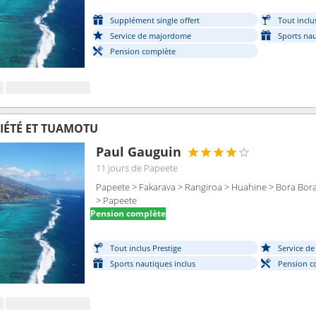
Supplément single offert
Tout inclu
Service de majordome
Sports nau
Pension complète
CIÉTÉ ET TUAMOTU
Paul Gauguin
11 jours
de Papeete
Papeete > Fakarava > Rangiroa > Huahine > Bora Bo
> Papeete
Pension complète
Tout inclus Prestige
Service d
Sports nautiques inclus
Pension c