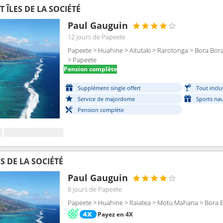
T ÎLES DE LA SOCIÉTÉ
Paul Gauguin
12 jours
de Papeete
Papeete > Huahine > Aitutaki > Rarotonga > Bora Bo
> Papeete
Pension complète
Supplément single offert
Tout inclu
Service de majordome
Sports nau
Pension complète
ES DE LA SOCIÉTÉ
Paul Gauguin
8 jours
de Papeete
Papeete > Huahine > Raiatea > Motu Mahana > Bora 
Payez en 4X