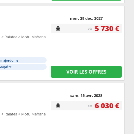
mer. 29 déc. 2027
5 730 €
dès
a > Raiatea > Motu Mahana
e majordome
omplète
VOIR LES OFFRES
sam. 15 avr. 2028
6 030 €
dès
a > Raiatea > Motu Mahana