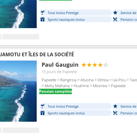
Tout inclus Prestige
Service d
Sports nautiques inclus
Pension c
AMOTU ET ÎLES DE LA SOCIÉTÉ
Paul Gauguin
15 jours
de Papeete
Papeete > Rangiroa > Atuona > Omoa > Ua Pou > Taio
> Motu Mahana > Huahine > Moorea > Papeete
Pension complète
Tout inclus Prestige
Service d
Sports nautiques inclus
Pension c