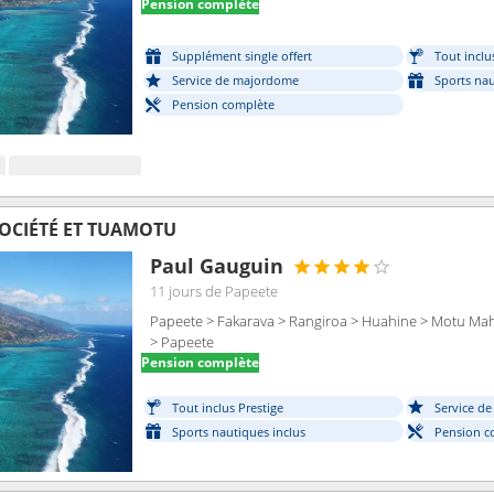
Pension complète
Supplément single offert
Tout inclu
Service de majordome
Sports nau
Pension complète
 SOCIÉTÉ ET TUAMOTU
Paul Gauguin
11 jours
de Papeete
Papeete > Fakarava > Rangiroa > Huahine > Motu Ma
> Papeete
Pension complète
Tout inclus Prestige
Service d
Sports nautiques inclus
Pension c