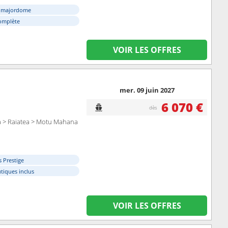
e majordome
omplète
VOIR LES OFFRES
mer. 09 juin 2027
6 070 €
dès
a > Raiatea > Motu Mahana
s Prestige
tiques inclus
VOIR LES OFFRES