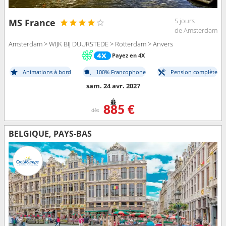
5 jours
MS France
de Amsterdam
Amsterdam > WIJK BIJ DUURSTEDE > Rotterdam > Anvers
Payez en 4X
Animations à bord
100% Francophone
Pension complète
sam. 24 avr. 2027
885 €
dès
BELGIQUE, PAYS-BAS