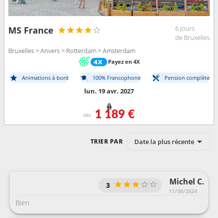
6 jours
MS France
de Bruxelles
Bruxelles > Anvers > Rotterdam > Amsterdam
Payez en 4X
Animations à bord
100% Francophone
Pension complète
lun. 19 avr. 2027
1 189 €
dès
Date la plus récente
TRIER PAR
Michel C.
3
11/08/2024
Bien