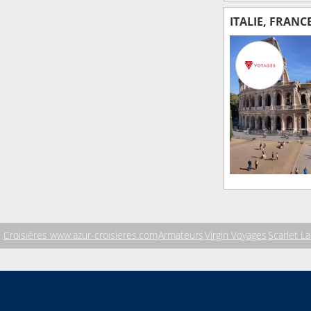
ITALIE, FRANC
Croisières www.azur-croisieres.com
Armateurs
Virgin Voyages
Scarlet L