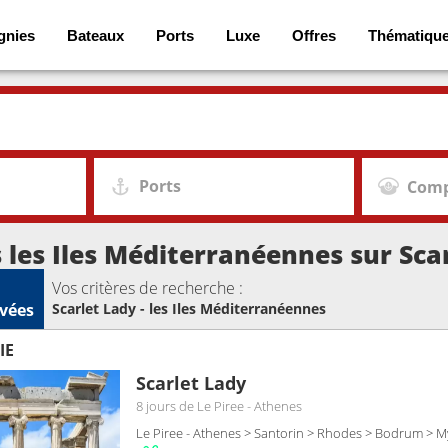
gnies
Bateaux
Ports
Luxe
Offres
Thématiqu
Ports
Comp
s les Iles Méditerranéennes sur Sca
Vos critères de recherche :
vées
Scarlet Lady - les Iles Méditerranéennes
IE
Scarlet Lady
8 jours
de Le Piree - Athenes
Le Piree - Athenes > Santorin > Rhodes > Bodrum > M