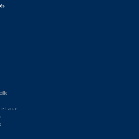
hés
ille
de france
i
e