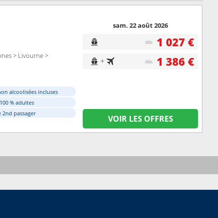
sam. 22 août 2026
1 027 €
dès
nnes > Livourne >
1 386 €
+
dès
on alcoolisées incluses
 100 % adultes
e 2nd passager
VOIR LES OFFRES