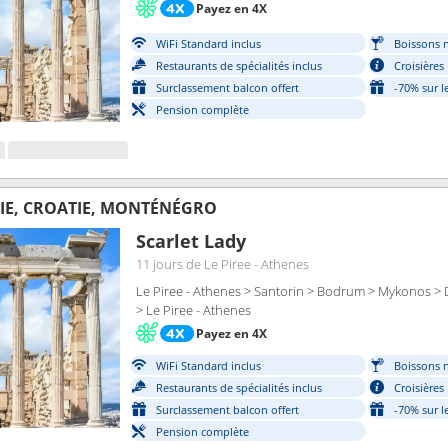
Payez en 4X
WiFi Standard inclus
Boissons n
Restaurants de spécialités inclus
Croisières
Surclassement balcon offert
-70% sur l
Pension complète
IE, CROATIE, MONTÉNÉGRO
Scarlet Lady
11 jours
de Le Piree - Athenes
Le Piree - Athenes > Santorin > Bodrum > Mykonos > 
> Le Piree - Athenes
Payez en 4X
WiFi Standard inclus
Boissons n
Restaurants de spécialités inclus
Croisières
Surclassement balcon offert
-70% sur l
Pension complète