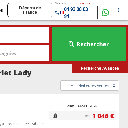
Nous sommes
fermés
Départs de
04 93 08 03
es
France
94
Rechercher
agnies
Recherche Avancée
rlet Lady
Trier : Meilleures ventes
dim. 08 oct. 2028
1 046 €
dès
ykonos > Le Piree - Athenes