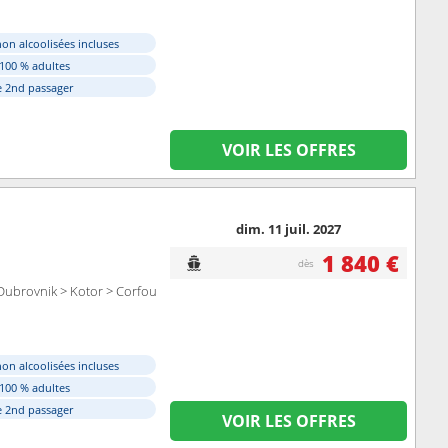
on alcoolisées incluses
 100 % adultes
e 2nd passager
VOIR LES OFFRES
dim. 11 juil. 2027
1 840 €
dès
Dubrovnik > Kotor > Corfou
on alcoolisées incluses
 100 % adultes
e 2nd passager
VOIR LES OFFRES