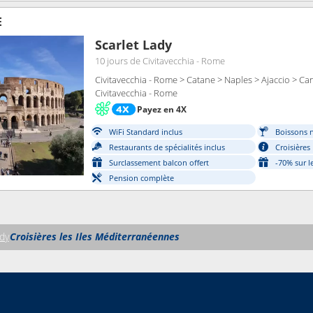
E
Scarlet Lady
10 jours
de Civitavecchia - Rome
Civitavecchia - Rome > Catane > Naples > Ajaccio > Ca
Civitavecchia - Rome
Payez en 4X
WiFi Standard inclus
Boissons n
Restaurants de spécialités inclus
Croisières
Surclassement balcon offert
-70% sur l
Pension complète
ady
Croisières les Iles Méditerranéennes