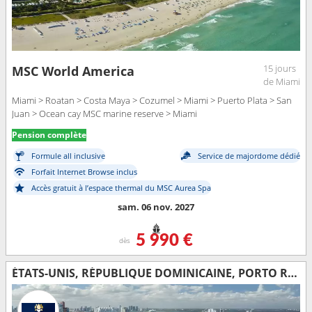
15 jours
MSC World America
de Miami
Miami > Roatan > Costa Maya > Cozumel > Miami > Puerto Plata > San
Juan > Ocean cay MSC marine reserve > Miami
Pension complète
Formule all inclusive
Service de majordome dédié
Forfait Internet Browse inclus
Accès gratuit à l’espace thermal du MSC Aurea Spa
sam. 06 nov. 2027
5 990 €
dès
ÉTATS-UNIS, RÉPUBLIQUE DOMINICAINE, PORTO RICO, BAHAMAS, HONDURAS, MEXIQUE