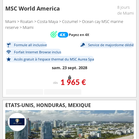
8 jours
MSC World America
de Miami
Miami > Roatan > Costa Maya > Cozumel > Ocean cay MSC marine
reserve > Miami
Payez en 4X
Formule all inclusive
Service de majordome dédié
Forfait Internet Browse inclus
Accès gratuit à l’espace thermal du MSC Aurea Spa
sam. 23 sept. 2028
1 965 €
dès
ÉTATS-UNIS, HONDURAS, MEXIQUE