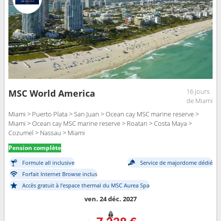
16 jours
MSC World America
de Miami
Miami > Puerto Plata > San Juan > Ocean cay MSC marine reserve >
Miami > Ocean cay MSC marine reserve > Roatan > Costa Maya >
Cozumel > Nassau > Miami
Pension complète
Formule all inclusive
Service de majordome dédié
Forfait Internet Browse inclus
Accès gratuit à l’espace thermal du MSC Aurea Spa
ven. 24 déc. 2027