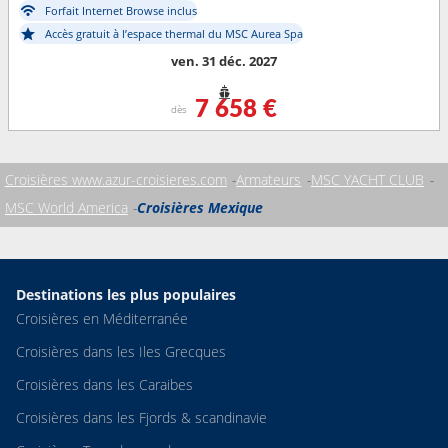
Forfait Internet Browse inclus
Accès gratuit à l’espace thermal du MSC Aurea Spa
ven. 31 déc. 2027
7 658 €
dès
Croisières www.azur-croisieres.com
Armateurs
MSC YACHT CLUB
MSC World America
Croisières Mexique
Destinations les plus populaires
Croisières en Méditerranée
Croisières dans les Iles Grecques
Croisières dans les Caraibes
Croisières dans les Fjords & scandinavie