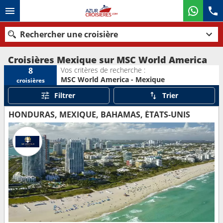
Rechercher une croisière
Croisières Mexique sur MSC World America
Vos critères de recherche :
8
MSC World America - Mexique
croisières
Nos destinations
Filtrer
Trier
Mois de départ
HONDURAS, MEXIQUE, BAHAMAS, ÉTATS-UNIS
Ports
Compagnies
Rechercher