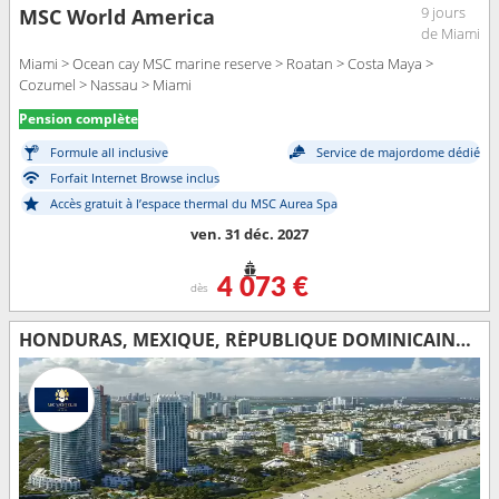
9 jours
MSC World America
de Miami
Miami > Ocean cay MSC marine reserve > Roatan > Costa Maya >
Cozumel > Nassau > Miami
Pension complète
Formule all inclusive
Service de majordome dédié
Forfait Internet Browse inclus
Accès gratuit à l’espace thermal du MSC Aurea Spa
ven. 31 déc. 2027
4 073 €
dès
HONDURAS, MEXIQUE, RÉPUBLIQUE DOMINICAINE, PORTO RICO, BAHAMAS, ÉTATS-UNIS