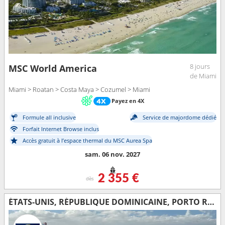
8 jours
MSC World America
de Miami
Miami > Roatan > Costa Maya > Cozumel > Miami
Payez en 4X
Formule all inclusive
Service de majordome dédié
Forfait Internet Browse inclus
Accès gratuit à l’espace thermal du MSC Aurea Spa
sam. 06 nov. 2027
2 355 €
dès
ÉTATS-UNIS, RÉPUBLIQUE DOMINICAINE, PORTO RICO, HONDURAS, MEXIQUE, BAHAMAS