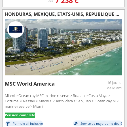
7 238 €
dès
HONDURAS, MEXIQUE, ÉTATS-UNIS, RÉPUBLIQUE DOMINICAINE, PORTO RICO, BAHAMAS
16 jours
MSC World America
de Miami
Miami > Ocean cay MSC marine reserve > Roatan > Costa Maya >
Cozumel > Nassau > Miami > Puerto Plata > San Juan > Ocean cay MSC
marine reserve > Miami
Pension complète
Formule all inclusive
Service de majordome dédié