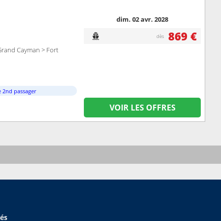
dim. 02 avr. 2028
869 €
dès
Grand Cayman > Fort
e 2nd passager
VOIR LES OFFRES
hés