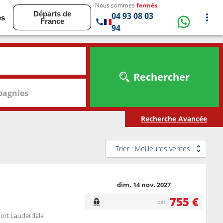
Nous sommes
fermés
Départs de
04 93 08 03
es
France
94
Rechercher
agnies
Recherche Avancée
Trier : Meilleures ventes
dim. 14 nov. 2027
755 €
dès
Fort Lauderdale