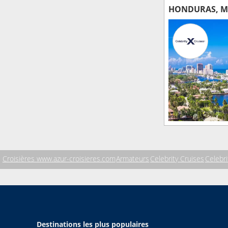
HONDURAS, ME
Croisières www.azur-croisieres.com
Armateurs
Celebrity Cruises
Celebri
Destinations les plus populaires