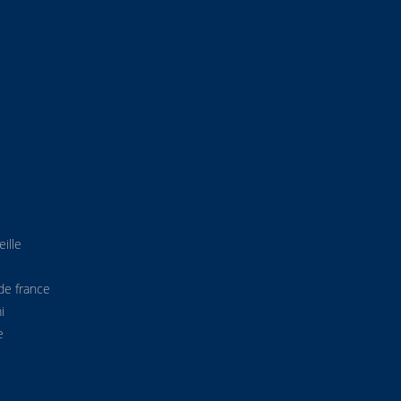
ille
de france
i
e