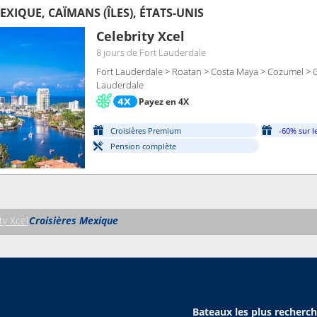
XIQUE, CAÏMANS (ÎLES), ÉTATS-UNIS
Celebrity Xcel
8 jours
de Fort Lauderdale
Fort Lauderdale > Roatan > Costa Maya > Cozumel > 
Lauderdale
Payez en 4X
Croisières Premium
-60% sur l
Pension complète
ty Xcel
Croisières Mexique
Bateaux les plus recherc