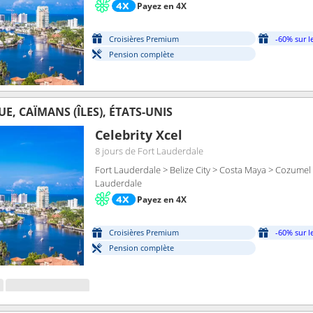
Payez en 4X
Croisières Premium
-60% sur l
Pension complète
UE, CAÏMANS (ÎLES), ÉTATS-UNIS
Celebrity Xcel
8 jours
de Fort Lauderdale
Fort Lauderdale > Belize City > Costa Maya > Cozume
Lauderdale
Payez en 4X
Croisières Premium
-60% sur l
Pension complète