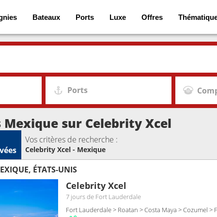
gnies
Bateaux
Ports
Luxe
Offres
Thématiqu
Ports
Comp
s Mexique sur Celebrity Xcel
Vos critères de recherche :
vées
Celebrity Xcel - Mexique
XIQUE, ÉTATS-UNIS
Celebrity Xcel
7 jours
de Fort Lauderdale
Fort Lauderdale > Roatan > Costa Maya > Cozumel > 