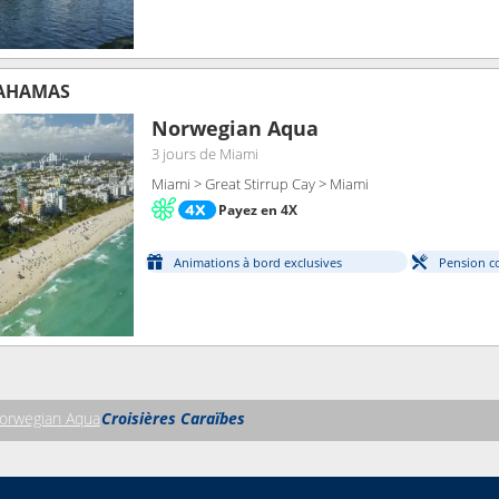
BAHAMAS
Norwegian Aqua
3 jours
de Miami
Miami > Great Stirrup Cay > Miami
Payez en 4X
Animations à bord exclusives
Pension c
orwegian Aqua
Croisières Caraïbes