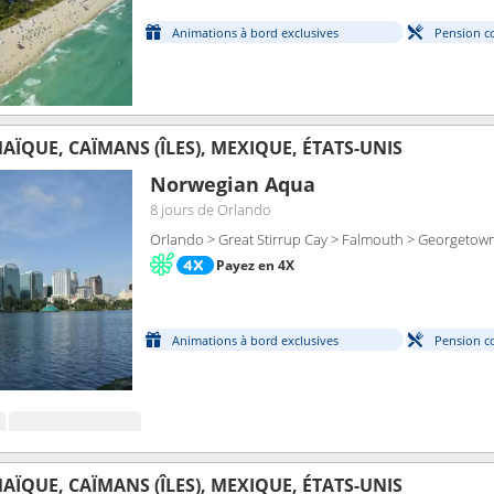
Animations à bord exclusives
Pension c
ÏQUE, CAÏMANS (ÎLES), MEXIQUE, ÉTATS-UNIS
Norwegian Aqua
8 jours
de Orlando
Orlando > Great Stirrup Cay > Falmouth > Georgetow
Payez en 4X
Animations à bord exclusives
Pension c
ÏQUE, CAÏMANS (ÎLES), MEXIQUE, ÉTATS-UNIS