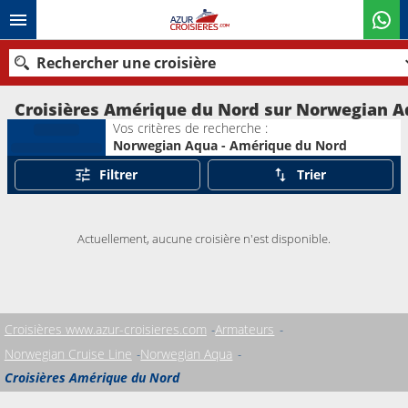
Rechercher une croisière
Croisières Amérique du Nord sur Norwegian 
Vos critères de recherche :
Norwegian Aqua - Amérique du Nord
Nos destinations
Filtrer
Trier
Mois de départ
Actuellement, aucune croisière n'est disponible.
Ports
Compagnies
Rechercher
Croisières www.azur-croisieres.com
Armateurs
Norwegian Cruise Line
Norwegian Aqua
Croisières Amérique du Nord