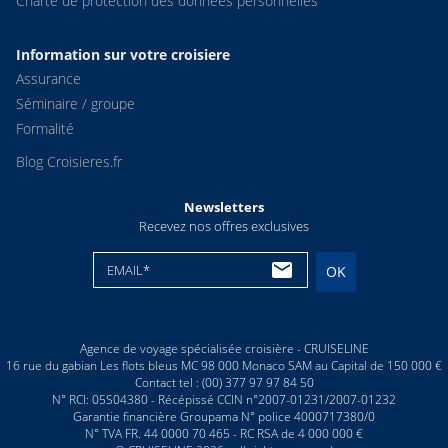
Charte de protection des donnees personnelles
Information sur votre croisiere
Assurance
Séminaire / groupe
Formalité
Blog Croisieres.fr
Newsletters
Recevez nos offres exclusives
EMAIL*
OK
Agence de voyage spécialisée croisière - CRUISELINE
16 rue du gabian Les flots bleus MC 98 000 Monaco SAM au Capital de 150 000 €
Contact tel : (00) 377 97 97 84 50
N° RCI: 05S04380 - Récépissé CCIN n°2007-01231/2007-01232
Garantie financière Groupama N° police 4000717380/0
N° TVA FR. 44 0000 70 465 - RC RSA de 4 000 000 €