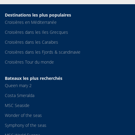
Destinations les plus populaires
Croisières en Méditerranée
Croisières dans les Iles Grecques
Croisières dans les Caraibes
Croisières dans les Fjords & scandinavie
Croisières Tour du monde
Bateaux les plus recherchés
Queen mary 2
Costa Smeralda
MSC Seaside
Wonder of the seas
Symphony of the seas