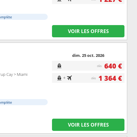
omplète
VOIR LES OFFRES
dim. 25 oct. 2026
640 €
dès
rup Cay > Miami
1 364 €
+
dès
omplète
VOIR LES OFFRES