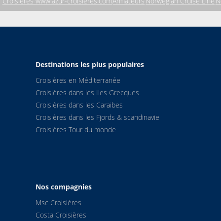
Croisières www.azur-croisieres.com
Armateurs
Norwegian Cruise Line
N
Destinations les plus populaires
Croisières en Méditerranée
Croisières dans les Iles Grecques
Croisières dans les Caraibes
Croisières dans les Fjords & scandinavie
Croisières Tour du monde
Nos compagnies
Msc Croisières
Costa Croisières