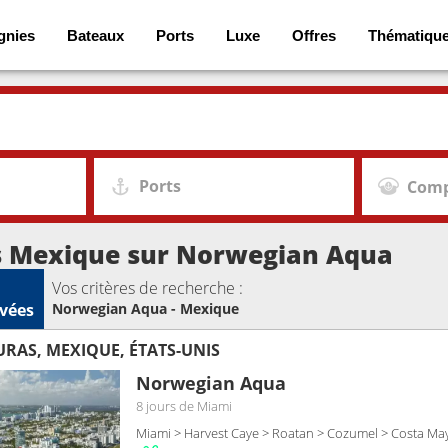
gnies
Bateaux
Ports
Luxe
Offres
Thématiqu
Ports
Comp
es Mexique sur Norwegian Aqua
Vos critères de recherche :
vées
Norwegian Aqua - Mexique
URAS, MEXIQUE, ÉTATS-UNIS
Norwegian Aqua
8 jours
de Miami
Miami > Harvest Caye > Roatan > Cozumel > Costa Ma