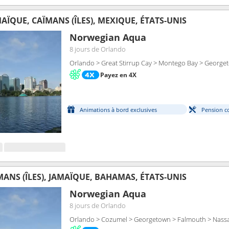
ÏQUE, CAÏMANS (ÎLES), MEXIQUE, ÉTATS-UNIS
Norwegian Aqua
8 jours
de Orlando
Orlando > Great Stirrup Cay > Montego Bay > Georg
Payez en 4X
Animations à bord exclusives
Pension c
ANS (ÎLES), JAMAÏQUE, BAHAMAS, ÉTATS-UNIS
Norwegian Aqua
8 jours
de Orlando
Orlando > Cozumel > Georgetown > Falmouth > Nass