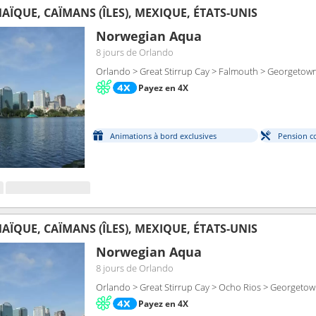
ÏQUE, CAÏMANS (ÎLES), MEXIQUE, ÉTATS-UNIS
Norwegian Aqua
8 jours
de Orlando
Orlando > Great Stirrup Cay > Falmouth > Georgetow
Payez en 4X
Animations à bord exclusives
Pension c
ÏQUE, CAÏMANS (ÎLES), MEXIQUE, ÉTATS-UNIS
Norwegian Aqua
8 jours
de Orlando
Orlando > Great Stirrup Cay > Ocho Rios > Georgeto
Payez en 4X