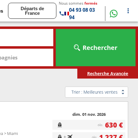
Nous sommes
fermés
Départs de
04 93 08 03
es
France
94
Rechercher
agnies
Recherche Avancée
Trier : Meilleures ventes
dim. 01 nov. 2026
630 €
dès
ya > Miami
1 227 €
+
dès