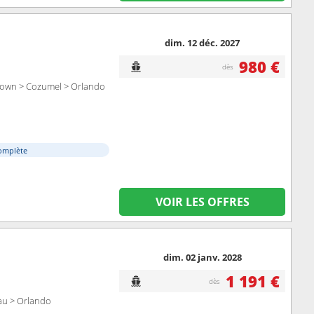
dim. 12 déc. 2027
980 €
dès
etown > Cozumel > Orlando
omplète
VOIR LES OFFRES
dim. 02 janv. 2028
1 191 €
dès
au > Orlando