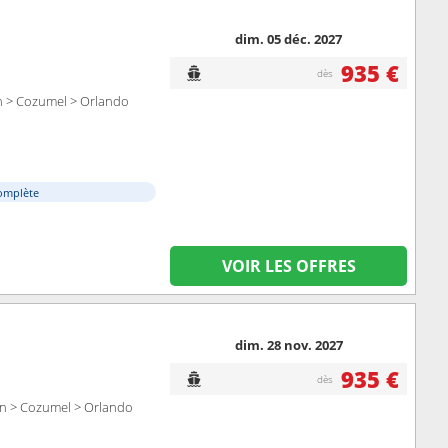
dim. 05 déc. 2027
935 €
dès
n > Cozumel > Orlando
omplète
VOIR LES OFFRES
dim. 28 nov. 2027
935 €
dès
wn > Cozumel > Orlando