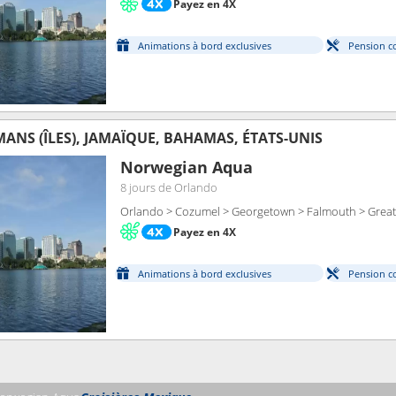
Payez en 4X
Animations à bord exclusives
Pension c
ANS (ÎLES), JAMAÏQUE, BAHAMAS, ÉTATS-UNIS
Norwegian Aqua
8 jours
de Orlando
Orlando > Cozumel > Georgetown > Falmouth > Great 
Payez en 4X
Animations à bord exclusives
Pension c