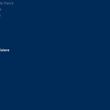
de france
i
e
isiere