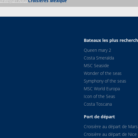
orwegian Aqua
Croisières Mexique
Bateaux les plus recherc
Queen mary 2
Costa Smeralda
MSC Seaside
Wonder of the seas
Symphony of the seas
MSC World Europa
Icon of the Seas
Costa Toscana
Port de départ
Croisière au départ de Marse
Croisière au départ de Nice