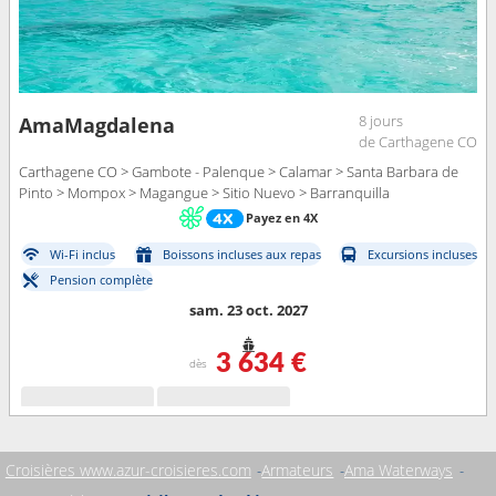
8 jours
AmaMagdalena
de Carthagene CO
Carthagene CO > Gambote - Palenque > Calamar > Santa Barbara de
Pinto > Mompox > Magangue > Sitio Nuevo > Barranquilla
Payez en 4X
Wi-Fi inclus
Boissons incluses aux repas
Excursions incluses
Pension complète
sam. 23 oct. 2027
3 634 €
dès
Croisières www.azur-croisieres.com
Armateurs
Ama Waterways