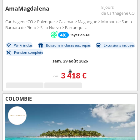
8 jours
AmaMagdalena
de Carthagene CO
Carthagene CO > Palenque > Calamar > Magangue > Mompox > Santa
Barbara de Pinto > Sitio Nuevo > Barranquilla
Payez en 4X
Wi-Fi inclus
Boissons incluses aux repas
Excursions incluses
Pension complète
sam. 29 août 2026
3 418 €
dès
COLOMBIE