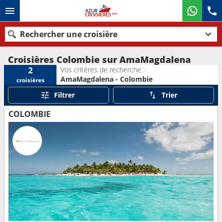
Rechercher une croisière
Croisières Colombie sur AmaMagdalena
Vos critères de recherche :
2
AmaMagdalena - Colombie
croisières
Nos destinations
Filtrer
Trier
Mois de départ
COLOMBIE
Ports
Compagnies
Rechercher