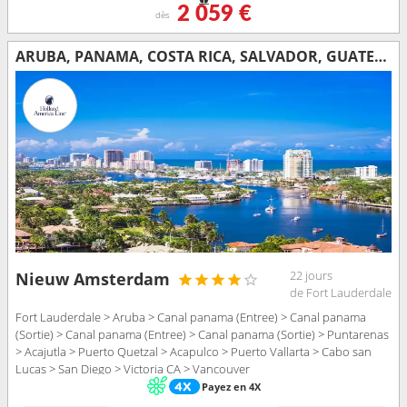
2 059 €
dès
ARUBA, PANAMA, COSTA RICA, SALVADOR, GUATEMALA, MEXIQUE, ÉTATS-UNIS, CANADA
22 jours
Nieuw Amsterdam
de Fort Lauderdale
Fort Lauderdale > Aruba > Canal panama (Entree) > Canal panama
(Sortie) > Canal panama (Entree) > Canal panama (Sortie) > Puntarenas
> Acajutla > Puerto Quetzal > Acapulco > Puerto Vallarta > Cabo san
Lucas > San Diego > Victoria CA > Vancouver
Payez en 4X