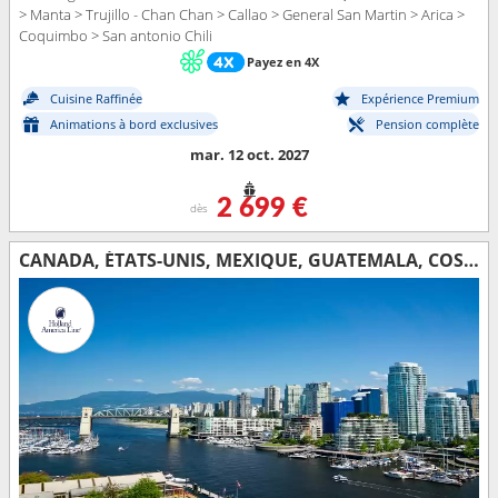
> Manta > Trujillo - Chan Chan > Callao > General San Martin > Arica >
Coquimbo > San antonio Chili
Payez en 4X
Cuisine Raffinée
Expérience Premium
Animations à bord exclusives
Pension complète
mar. 12 oct. 2027
2 699 €
dès
CANADA, ÉTATS-UNIS, MEXIQUE, GUATEMALA, COSTA RICA, ÉQUATEUR, PÉROU, CHILI