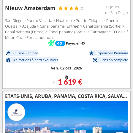
17 jours
Nieuw Amsterdam
de San Diego
San Diego > Puerto Vallarta > Huatulco > Puerto Chiapas > Puerto
Quetzal > Acajutla > Canal panama (Entree) > Canal panama (Sortie) >
Canal panama (Entree) > Canal panama (Sortie) > Carthagene CO > Half
Moon Cay > Fort Lauderdale
Payez en 4X
Cuisine Raffinée
Expérience Premium
Animations à bord exclusives
Pension complète
ven. 02 oct. 2026
1 619 €
dès
ÉTATS-UNIS, ARUBA, PANAMA, COSTA RICA, SALVADOR, GUATEMALA, MEXIQUE