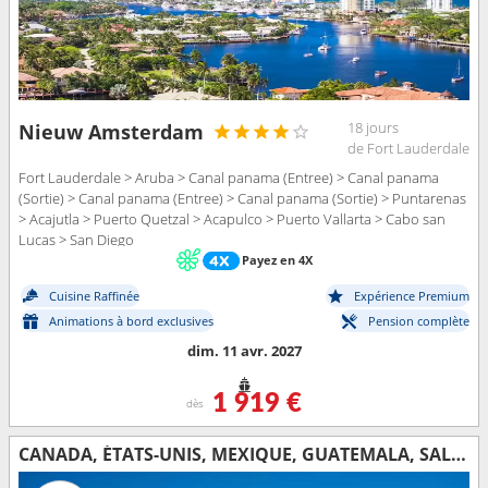
18 jours
Nieuw Amsterdam
de Fort Lauderdale
Fort Lauderdale > Aruba > Canal panama (Entree) > Canal panama
(Sortie) > Canal panama (Entree) > Canal panama (Sortie) > Puntarenas
> Acajutla > Puerto Quetzal > Acapulco > Puerto Vallarta > Cabo san
Lucas > San Diego
Payez en 4X
Cuisine Raffinée
Expérience Premium
Animations à bord exclusives
Pension complète
dim. 11 avr. 2027
1 919 €
dès
CANADA, ÉTATS-UNIS, MEXIQUE, GUATEMALA, SALVADOR, PANAMA, COLOMBIE, BAHAMAS