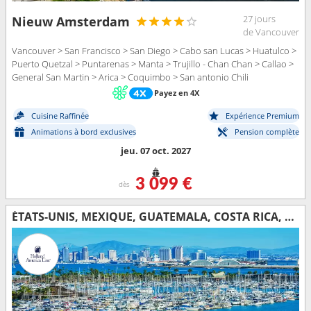
27 jours
Nieuw Amsterdam
de Vancouver
Vancouver > San Francisco > San Diego > Cabo san Lucas > Huatulco >
Puerto Quetzal > Puntarenas > Manta > Trujillo - Chan Chan > Callao >
General San Martin > Arica > Coquimbo > San antonio Chili
Payez en 4X
Cuisine Raffinée
Expérience Premium
Animations à bord exclusives
Pension complète
jeu. 07 oct. 2027
3 099 €
dès
ÉTATS-UNIS, MEXIQUE, GUATEMALA, COSTA RICA, ÉQUATEUR, PÉROU, CHILI, ÎLES MALOUINES, URUGUAY, ARGENTINE