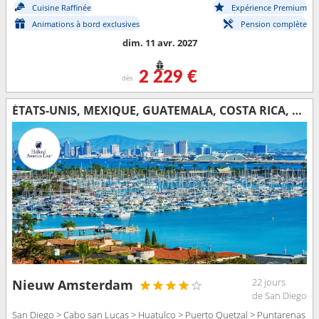
Cuisine Raffinée
Expérience Premium
Animations à bord exclusives
Pension complète
dim. 11 avr. 2027
2 229 €
dès
ÉTATS-UNIS, MEXIQUE, GUATEMALA, COSTA RICA, ÉQUATEUR, PÉROU, CHILI
22 jours
Nieuw Amsterdam
de San Diego
San Diego > Cabo san Lucas > Huatulco > Puerto Quetzal > Puntarenas