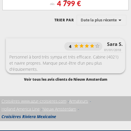
4 799 €
dès
Date la plus récente
TRIER PAR
Sara S.
4
01/01/2018
Personnel à bord très sympa et très efficace. Cabine (4021)
et navire propres. Manque peut-être d’un peu plus
d'équipements.
Voir tous les avis clients de Nieuw Amsterdam
Croisières www.azur-croisieres.com
Armateurs
Holland America Line
Nieuw Amsterdam
Croisières Riviera Mexicaine