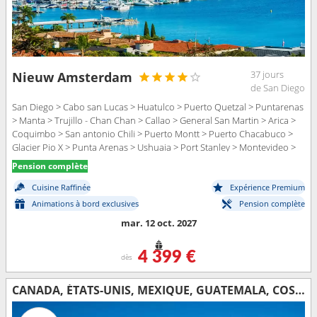
37 jours
Nieuw Amsterdam
de San Diego
San Diego > Cabo san Lucas > Huatulco > Puerto Quetzal > Puntarenas
> Manta > Trujillo - Chan Chan > Callao > General San Martin > Arica >
Coquimbo > San antonio Chili > Puerto Montt > Puerto Chacabuco >
Glacier Pio X > Punta Arenas > Ushuaia > Port Stanley > Montevideo >
Buenos Aires
Pension complète
Cuisine Raffinée
Expérience Premium
Animations à bord exclusives
Pension complète
mar. 12 oct. 2027
4 399 €
dès
CANADA, ÉTATS-UNIS, MEXIQUE, GUATEMALA, COSTA RICA, ÉQUATEUR, PÉROU, CHILI, ÎLES MALOUINES, URUGUAY, ARGENTINE