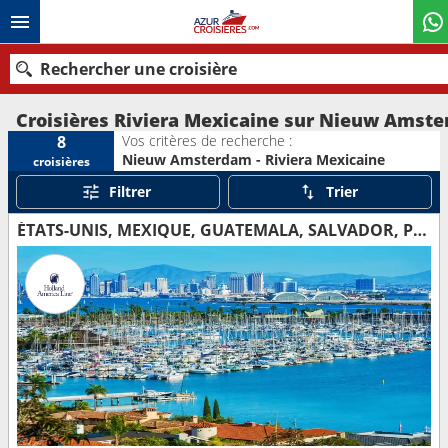
Rechercher une croisière
Croisières Riviera Mexicaine sur Nieuw Amst
Vos critères de recherche :
8
Nieuw Amsterdam - Riviera Mexicaine
croisières
Nos destinations
Filtrer
Trier
Mois de départ
ÉTATS-UNIS, MEXIQUE, GUATEMALA, SALVADOR, PANAMA, COLOMBIE, BAHAMAS
Ports
Compagnies
Rechercher