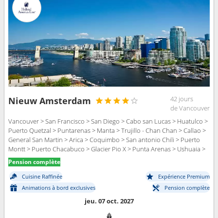
42 jours
Nieuw Amsterdam
de Vancouver
Vancouver > San Francisco > San Diego > Cabo san Lucas > Huatulco >
Puerto Quetzal > Puntarenas > Manta > Trujillo - Chan Chan > Callao >
General San Martin > Arica > Coquimbo > San antonio Chili > Puerto
Montt > Puerto Chacabuco > Glacier Pio X > Punta Arenas > Ushuaia >
Port Stanley > Montevideo > Buenos Aires
Pension complète
Cuisine Raffinée
Expérience Premium
Animations à bord exclusives
Pension complète
jeu. 07 oct. 2027