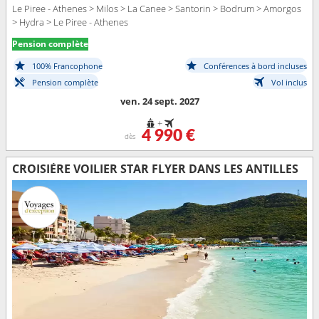
Le Piree - Athenes > Milos > La Canee > Santorin > Bodrum > Amorgos
> Hydra > Le Piree - Athenes
Pension complète
100% Francophone
Conférences à bord incluses
Pension complète
Vol inclus
ven. 24 sept. 2027
+
4 990 €
dès
CROISIÈRE VOILIER STAR FLYER DANS LES ANTILLES