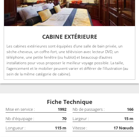
CABINE EXTÉRIEURE
Les cabines extérieures sont équipées d'une salle de bain privée, un
sèche-cheveux, un coffre-fort, une télévision avec lecteur DVD, un
téléphone, une petite fenêtre (ou hublot) et beaucoup d'autres
installations pour vous proposer le meilleur voyage possible. La taille,
l'agencement et le mobilier peuvent varier et différer de l'illustration (au
sein de la même catégorie de cabine).
Fiche Technique
Mise en service :
1992
Nb de passagers :
166
Nb d'équipage :
70
Largeur :
15
m
Longueur :
115
m
Vitesse :
17
Nœuds