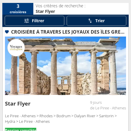
Vos critères de recherche :
3
Star Flyer
croisières
Filtrer
Trier
CROISIÈRE À TRAVERS LES JOYAUX DES ÎLES GRECQUES AVEC JEAN-FRANÇOIS COLOSIMO
9 jours
Star Flyer
de Le Piree - Athenes
Le Piree - Athenes > Rhodes > Bodrum > Dalyan River > Santorin >
Hydra > Le Piree - Athenes
Pension complète