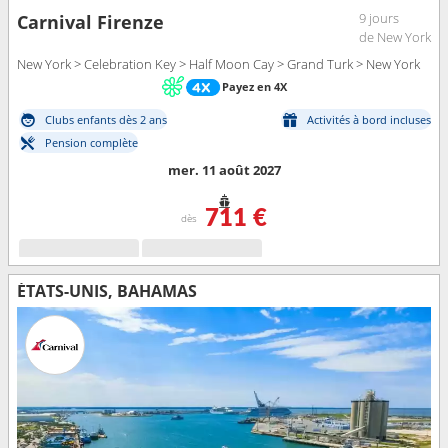
9 jours
Carnival Firenze
de New York
New York > Celebration Key > Half Moon Cay > Grand Turk > New York
Payez en 4X
Clubs enfants dès 2 ans
Activités à bord incluses
Pension complète
mer. 11 août 2027
711 €
dès
ÉTATS-UNIS, BAHAMAS