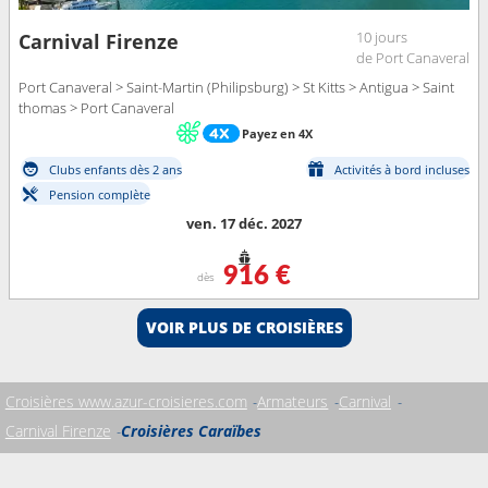
10 jours
Carnival Firenze
de Port Canaveral
Port Canaveral > Saint-Martin (Philipsburg) > St Kitts > Antigua > Saint
thomas > Port Canaveral
Payez en 4X
Clubs enfants dès 2 ans
Activités à bord incluses
Pension complète
ven. 17 déc. 2027
916 €
dès
VOIR PLUS DE CROISIÈRES
Croisières www.azur-croisieres.com
Armateurs
Carnival
Carnival Firenze
Croisières Caraïbes