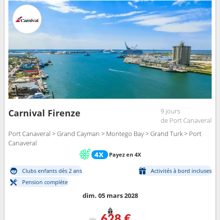
9 jours
Carnival Firenze
de Port Canaveral
Port Canaveral > Grand Cayman > Montego Bay > Grand Turk > Port
Canaveral
Payez en 4X
Clubs enfants dès 2 ans
Activités à bord incluses
Pension complète
dim. 05 mars 2028
628 €
dès