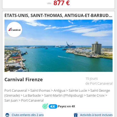
877 €
dès
ÉTATS-UNIS, SAINT-THOMAS, ANTIGUA-ET-BARBUDA, SAINTE-LUCIE, GRENADE, BARBADE, SAINT-MARTIN, SAINT-CROIX, PORTO RICO
15 jours
Carnival Firenze
de Port Canaveral
Port Canaveral > Saint thomas > Antigua > Sainte Lucie > Saint George
(Grenade) > La Barbade > Saint-Martin (Philipsburg) > Sainte Croix >
San Juan > Port Canaveral
Payez en 4X
Clubs enfants dès 2 ans
Activités à bord incluses