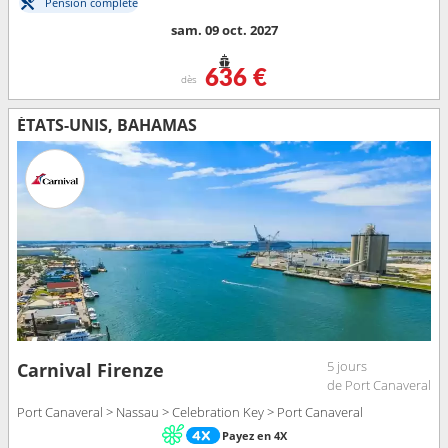
Pension complète
sam. 09 oct. 2027
636 €
dès
ÉTATS-UNIS, BAHAMAS
5 jours
Carnival Firenze
de Port Canaveral
Port Canaveral > Nassau > Celebration Key > Port Canaveral
Payez en 4X