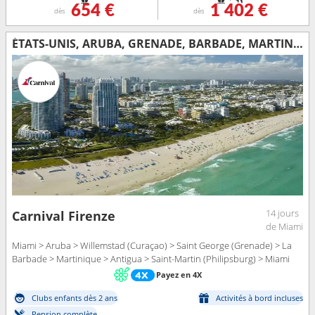
654 €
1 402 €
dès
dès
ÉTATS-UNIS, ARUBA, GRENADE, BARBADE, MARTINIQUE, ANTIGUA-ET-BARBUDA, SAINT-MARTIN
14 jours
Carnival Firenze
de Miami
Miami > Aruba > Willemstad (Curaçao) > Saint George (Grenade) > La
Barbade > Martinique > Antigua > Saint-Martin (Philipsburg) > Miami
Payez en 4X
Clubs enfants dès 2 ans
Activités à bord incluses
Pension complète