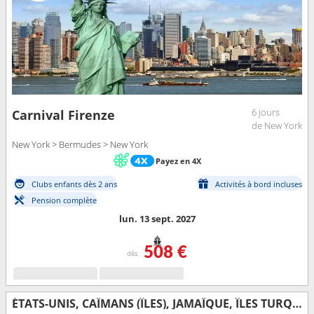
6 jours
Carnival Firenze
de New York
New York > Bermudes > New York
Payez en 4X
Clubs enfants dès 2 ans
Activités à bord incluses
Pension complète
lun. 13 sept. 2027
508 €
dès
ÉTATS-UNIS, CAÏMANS (ÎLES), JAMAÏQUE, ÎLES TURQUES-ET-CAÏQUES