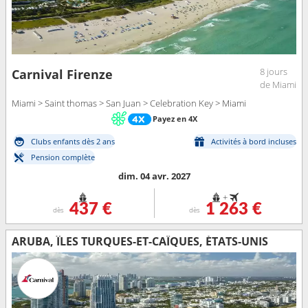
8 jours
Carnival Firenze
de Miami
Miami > Saint thomas > San Juan > Celebration Key > Miami
Payez en 4X
Clubs enfants dès 2 ans
Activités à bord incluses
Pension complète
dim. 04 avr. 2027
+
437 €
1 263 €
dès
dès
ARUBA, ÎLES TURQUES-ET-CAÏQUES, ÉTATS-UNIS