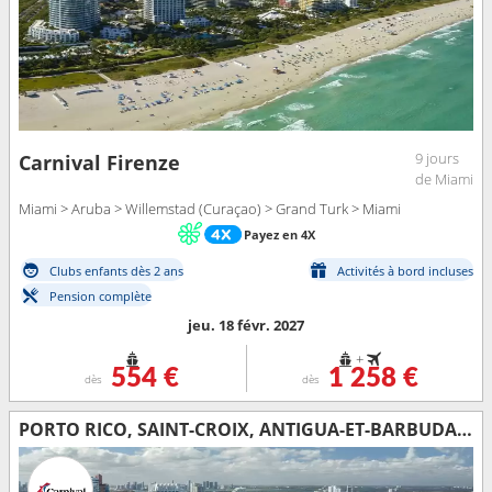
9 jours
Carnival Firenze
de Miami
Miami > Aruba > Willemstad (Curaçao) > Grand Turk > Miami
Payez en 4X
Clubs enfants dès 2 ans
Activités à bord incluses
Pension complète
jeu. 18 févr. 2027
+
554 €
1 258 €
dès
dès
PORTO RICO, SAINT-CROIX, ANTIGUA-ET-BARBUDA, SAINT-MARTIN, SAINT-THOMAS, ÉTATS-UNIS