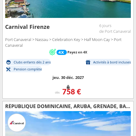
6 jours
Carnival Firenze
de Port Canaveral
Port Canaveral > Nassau > Celebration Key > Half Moon Cay > Port
Canaveral
Payez en 4X
Clubs enfants dès 2 ans
Activités à bord incluses
Pension complète
jeu. 30 déc. 2027
758 €
dès
RÉPUBLIQUE DOMINICAINE, ARUBA, GRENADE, BARBADE, DOMINIQUE, SAINT-MARTIN, SAINT-THOMAS, ÉTATS-UNIS