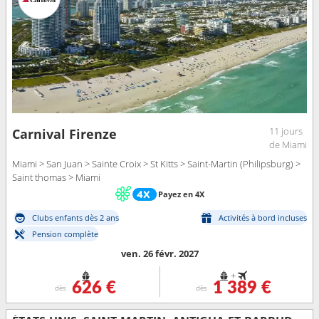
11 jours
Carnival Firenze
de Miami
Miami > San Juan > Sainte Croix > St Kitts > Saint-Martin (Philipsburg) >
Saint thomas > Miami
Payez en 4X
Clubs enfants dès 2 ans
Activités à bord incluses
Pension complète
ven. 26 févr. 2027
+
626 €
1 389 €
dès
dès