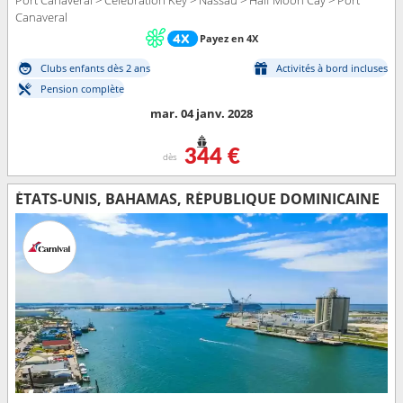
Port Canaveral > Celebration Key > Nassau > Half Moon Cay > Port
Canaveral
Payez en 4X
Clubs enfants dès 2 ans
Activités à bord incluses
Pension complète
mar. 04 janv. 2028
344 €
dès
ÉTATS-UNIS, BAHAMAS, RÉPUBLIQUE DOMINICAINE