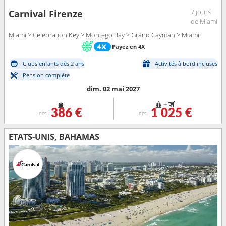
7 jours
Carnival Firenze
de Miami
Miami > Celebration Key > Montego Bay > Grand Cayman > Miami
Payez en 4X
Clubs enfants dès 2 ans
Activités à bord incluses
Pension complète
dim. 02 mai 2027
+
386 €
1 025 €
dès
dès
ÉTATS-UNIS, BAHAMAS