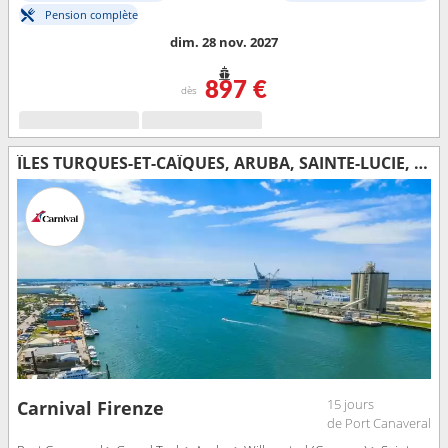
Pension complète
dim. 28 nov. 2027
897 €
dès
ÎLES TURQUES-ET-CAÏQUES, ARUBA, SAINTE-LUCIE, BARBADE, MARTINIQUE, SAINT-MARTIN, SAINT-THOMAS, ÉTATS-UNIS
15 jours
Carnival Firenze
de Port Canaveral