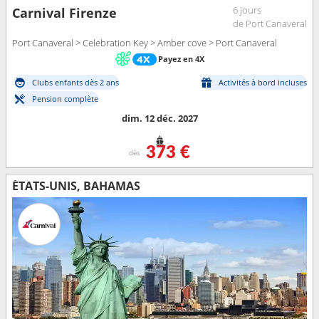
6 jours
Carnival Firenze
de Port Canaveral
Port Canaveral > Celebration Key > Amber cove > Port Canaveral
Payez en 4X
Clubs enfants dès 2 ans
Activités à bord incluses
Pension complète
dim. 12 déc. 2027
373 €
dès
ÉTATS-UNIS, BAHAMAS