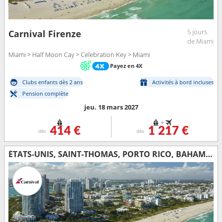
5 jours
Carnival Firenze
de Miami
Miami > Half Moon Cay > Celebration Key > Miami
Payez en 4X
Clubs enfants dès 2 ans
Activités à bord incluses
Pension complète
jeu. 18 mars 2027
+
414 €
1 217 €
dès
dès
ÉTATS-UNIS, SAINT-THOMAS, PORTO RICO, BAHAMAS