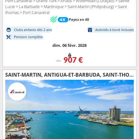
Port Canaveral > Grand Turk > Aruba > Willemstad (Curaçao) > Sainte
Lucie > La Barbade > Martinique > Saint-Martin (Philipsburg) > Saint
thomas > Port Canaveral
Payez en 4X
Clubs enfants dès 2 ans
Activités à bord incluses
Pension complète
dim. 06 févr. 2028
907 €
dès
SAINT-MARTIN, ANTIGUA-ET-BARBUDA, SAINT-THOMAS, ÉTATS-UNIS