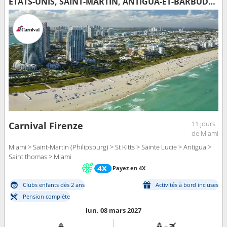
ÉTATS-UNIS, SAINT-MARTIN, ANTIGUA-ET-BARBUDA, SAINTE-LUCIE, SAINT-THOMAS
11 jours
Carnival Firenze
de Miami
Miami > Saint-Martin (Philipsburg) > St Kitts > Sainte Lucie > Antigua >
Saint thomas > Miami
Payez en 4X
Clubs enfants dès 2 ans
Activités à bord incluses
Pension complète
lun. 08 mars 2027
+