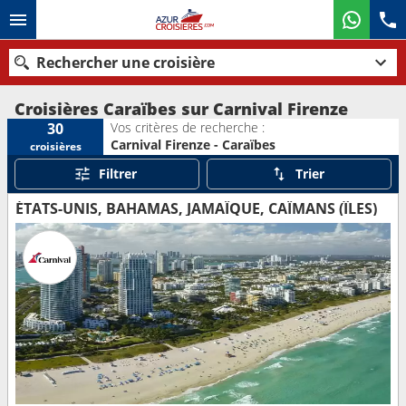
Rechercher une croisière
Croisières Caraïbes sur Carnival Firenze
Vos critères de recherche :
30
Carnival Firenze - Caraïbes
croisières
Nos destinations
Filtrer
Trier
Mois de départ
ÉTATS-UNIS, BAHAMAS, JAMAÏQUE, CAÏMANS (ÎLES)
Ports
Compagnies
Rechercher