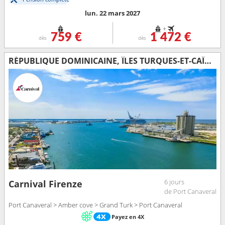
lun. 22 mars 2027
+
759 €
1 472 €
dès
dès
RÉPUBLIQUE DOMINICAINE, ÎLES TURQUES-ET-CAÏQUES, ÉTATS-UNIS
6 jours
Carnival Firenze
de Port Canaveral
Port Canaveral > Amber cove > Grand Turk > Port Canaveral
Payez en 4X