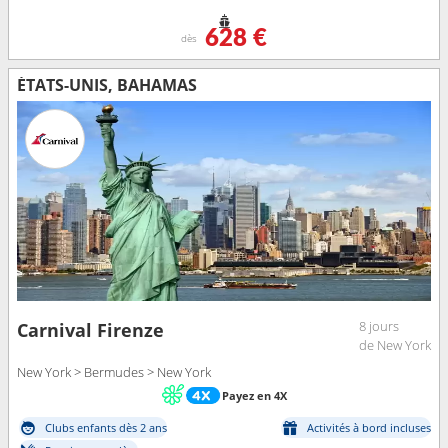
628 €
dès
ÉTATS-UNIS, BAHAMAS
8 jours
Carnival Firenze
de New York
New York > Bermudes > New York
Payez en 4X
Clubs enfants dès 2 ans
Activités à bord incluses