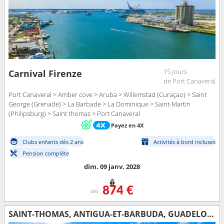
15 jours
Carnival Firenze
de Port Canaveral
Port Canaveral > Amber cove > Aruba > Willemstad (Curaçao) > Saint
George (Grenade) > La Barbade > La Dominique > Saint-Martin
(Philipsburg) > Saint thomas > Port Canaveral
Payez en 4X
Clubs enfants dès 2 ans
Activités à bord incluses
Pension complète
dim. 09 janv. 2028
874 €
dès
SAINT-THOMAS, ANTIGUA-ET-BARBUDA, GUADELOUPE, MARTINIQUE, GRENADE, BARBADE, SAINT-MARTIN, PORTO RICO, ÉTATS-UNIS