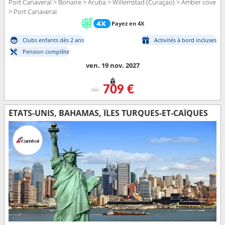
Port Canaveral > Bonaire > Aruba > Willemstad (Curaçao) > Amber cove
> Port Canaveral
Payez en 4X
Clubs enfants dès 2 ans
Activités à bord incluses
Pension complète
ven. 19 nov. 2027
709 €
dès
ÉTATS-UNIS, BAHAMAS, ÎLES TURQUES-ET-CAÏQUES