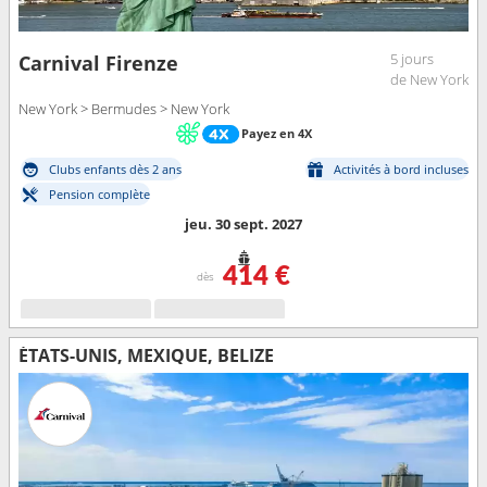
5 jours
Carnival Firenze
de New York
New York > Bermudes > New York
Payez en 4X
Clubs enfants dès 2 ans
Activités à bord incluses
Pension complète
jeu. 30 sept. 2027
414 €
dès
ÉTATS-UNIS, MEXIQUE, BELIZE