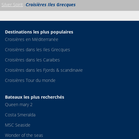
Silver Spirit
Croisières Iles Grecques
Destinations les plus populaires
Croisières en Méditerranée
Croisières dans les Iles Grecques
Croisières dans les Caraibes
Croisières dans les Fjords & scandinavie
Croisières Tour du monde
Bateaux les plus recherchés
Queen mary 2
Costa Smeralda
MSC Seaside
Wonder of the seas