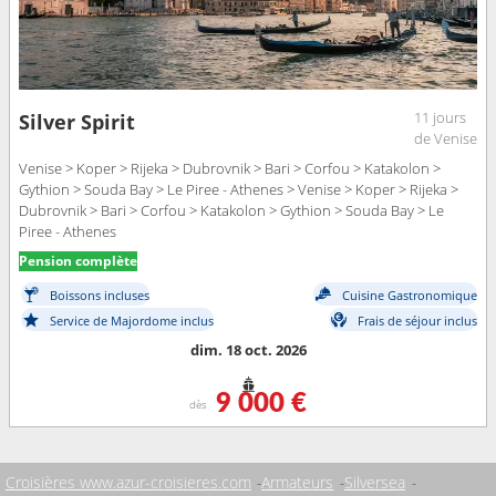
11 jours
Silver Spirit
de Venise
Venise > Koper > Rijeka > Dubrovnik > Bari > Corfou > Katakolon >
Gythion > Souda Bay > Le Piree - Athenes > Venise > Koper > Rijeka >
Dubrovnik > Bari > Corfou > Katakolon > Gythion > Souda Bay > Le
Piree - Athenes
Pension complète
Boissons incluses
Cuisine Gastronomique
Service de Majordome inclus
Frais de séjour inclus
dim. 18 oct. 2026
9 000 €
dès
Croisières www.azur-croisieres.com
Armateurs
Silversea