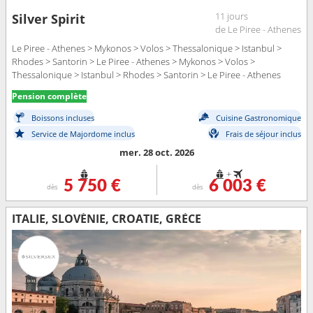
11 jours
Silver Spirit
de Le Piree - Athenes
Le Piree - Athenes > Mykonos > Volos > Thessalonique > Istanbul >
Rhodes > Santorin > Le Piree - Athenes > Mykonos > Volos >
Thessalonique > Istanbul > Rhodes > Santorin > Le Piree - Athenes
Pension complète
Boissons incluses
Cuisine Gastronomique
Service de Majordome inclus
Frais de séjour inclus
mer. 28 oct. 2026
+
5 750 €
6 003 €
dès
dès
ITALIE, SLOVÉNIE, CROATIE, GRÈCE