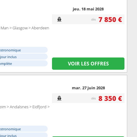
jeu. 18 mai 2028
7 850 €
dès
e Man > Glasgow > Aberdeen
astronomique
éjour inclus
VOIR LES OFFRES
omplète
mar. 27 juin 2028
8 350 €
dès
m > Andalsnes > Eidfjord >
astronomique
éjour inclus