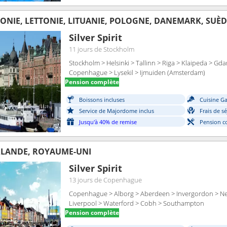
TONIE, LETTONIE, LITUANIE, POLOGNE, DANEMARK, SUÈD
Silver Spirit
11 jours
de Stockholm
Stockholm > Helsinki > Tallinn > Riga > Klaipeda > Gda
Copenhague > Lysekil > Ijmuiden (Amsterdam)
Pension complète
Boissons incluses
Cuisine G
Service de Majordome inclus
Frais de s
Jusqu'à 40% de remise
Pension c
RLANDE, ROYAUME-UNI
Silver Spirit
13 jours
de Copenhague
Copenhague > Alborg > Aberdeen > Invergordon > N
Liverpool > Waterford > Cobh > Southampton
Pension complète