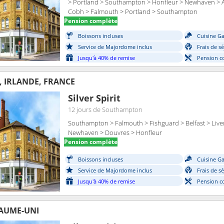
> Portland > Southampton > Honfleur > Newhaven > 
Cobh > Falmouth > Portland > Southampton
Pension complète
Boissons incluses
Cuisine G
Service de Majordome inclus
Frais de s
Jusqu'à 40% de remise
Pension c
 IRLANDE, FRANCE
Silver Spirit
12 jours
de Southampton
Southampton > Falmouth > Fishguard > Belfast > Live
Newhaven > Douvres > Honfleur
Pension complète
Boissons incluses
Cuisine G
Service de Majordome inclus
Frais de s
Jusqu'à 40% de remise
Pension c
AUME-UNI