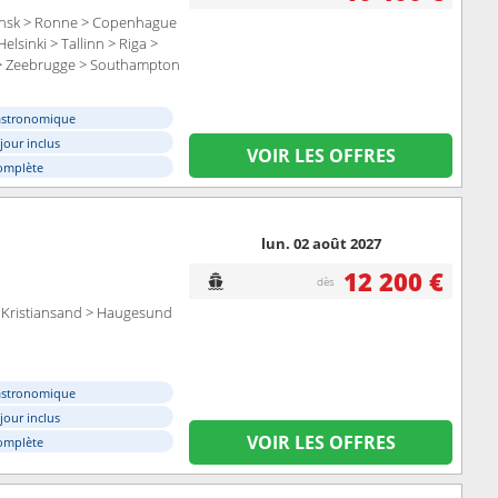
Gdansk > Ronne > Copenhague
sinki > Tallinn > Riga >
> Zeebrugge > Southampton
astronomique
éjour inclus
VOIR LES OFFRES
omplète
lun. 02 août 2027
12 200 €
dès
 Kristiansand > Haugesund
astronomique
éjour inclus
VOIR LES OFFRES
omplète