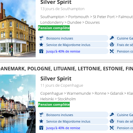
Silver Spirit
13 jours
de Southampton
Southampton > Portsmouth > St Peter Port > Falmouth
Londonderry > Dundee > Douvres
Pension complète
Boissons incluses
Cuisine G
Service de Majordome inclus
Frais de s
Jusqu'à 40% de remise
Pension c
ANEMARK, POLOGNE, LITUANIE, LETTONIE, ESTONIE, FI
Silver Spirit
11 jours
de Copenhague
Copenhague > Warnemunde > Ronne > Gdansk > Klaipe
Helsinki > Stockholm
Pension complète
Boissons incluses
Cuisine G
Service de Majordome inclus
Frais de s
Jusqu'à 40% de remise
Pension c