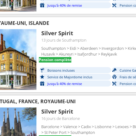
Jusqu'à 40% de remise
Pension c
AUME-UNI, ISLANDE
Silver Spirit
13 jours
de Southampton
Southampton > Eidi > Aberdeen > Invergordon > Kirkwa
Husavik > Akureyri > Isafjordhur > Reykjavik
Pension complète
Boissons incluses
Cuisine G
Service de Majordome inclus
Frais de s
Jusqu'à 40% de remise
Pension c
TUGAL, FRANCE, ROYAUME-UNI
Silver Spirit
16 jours
de Barcelone
Barcelone > Valence > Cadix > Lisbonne > Leixoes > B
> St Peter Port > Southampton