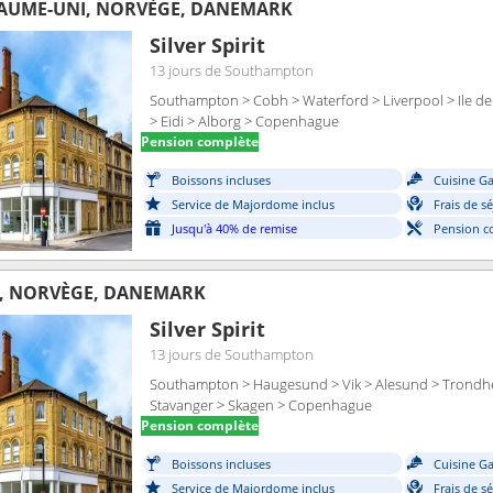
YAUME-UNI, NORVÈGE, DANEMARK
Silver Spirit
13 jours
de Southampton
Southampton > Cobh > Waterford > Liverpool > Ile d
> Eidi > Alborg > Copenhague
Pension complète
Boissons incluses
Cuisine G
Service de Majordome inclus
Frais de s
Jusqu'à 40% de remise
Pension c
, NORVÈGE, DANEMARK
Silver Spirit
13 jours
de Southampton
Southampton > Haugesund > Vik > Alesund > Trondhei
Stavanger > Skagen > Copenhague
Pension complète
Boissons incluses
Cuisine G
Service de Majordome inclus
Frais de s