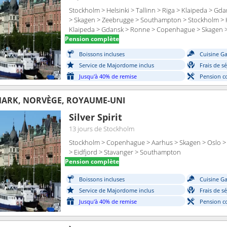
Stockholm > Helsinki > Tallinn > Riga > Klaipeda > 
> Skagen > Zeebrugge > Southampton > Stockholm > Hel
Klaipeda > Gdansk > Ronne > Copenhague > Skagen 
Pension complète
Boissons incluses
Cuisine G
Service de Majordome inclus
Frais de s
Jusqu'à 40% de remise
Pension c
MARK, NORVÈGE, ROYAUME-UNI
Silver Spirit
13 jours
de Stockholm
Stockholm > Copenhague > Aarhus > Skagen > Oslo >
> Eidfjord > Stavanger > Southampton
Pension complète
Boissons incluses
Cuisine G
Service de Majordome inclus
Frais de s
Jusqu'à 40% de remise
Pension c