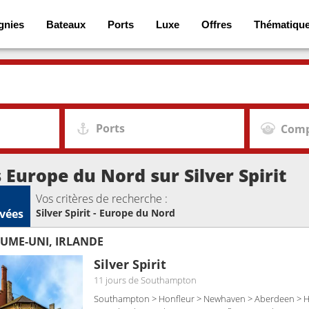
gnies
Bateaux
Ports
Luxe
Offres
Thématiqu
Ports
Comp
s Europe du Nord sur Silver Spirit
Vos critères de recherche :
vées
Silver Spirit - Europe du Nord
UME-UNI, IRLANDE
Silver Spirit
11 jours
de Southampton
Southampton > Honfleur > Newhaven > Aberdeen > H