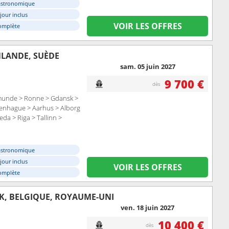
astronomique
éjour inclus
VOIR LES OFFRES
omplète
NLANDE, SUÈDE
sam. 05 juin 2027
9 700 €
dès
munde > Ronne > Gdansk >
openhague > Aarhus > Alborg
a > Riga > Tallinn >
astronomique
éjour inclus
VOIR LES OFFRES
omplète
RK, BELGIQUE, ROYAUME-UNI
ven. 18 juin 2027
10 400 €
dès