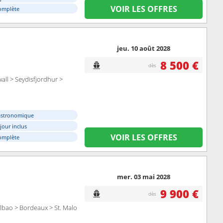
VOIR LES OFFRES
omplète
jeu. 10 août 2028
8 500 €
dès
ll > Seydisfjordhur >
astronomique
éjour inclus
VOIR LES OFFRES
omplète
mer. 03 mai 2028
9 900 €
dès
ilbao > Bordeaux > St. Malo