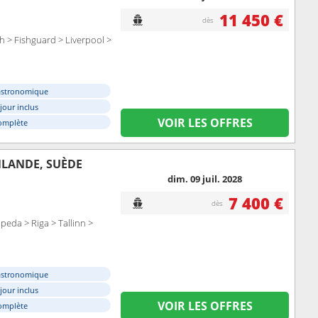
11 450 €
dès
 > Fishguard > Liverpool >
astronomique
éjour inclus
VOIR LES OFFRES
omplète
NLANDE, SUÈDE
dim. 09 juil. 2028
7 400 €
dès
da > Riga > Tallinn >
astronomique
éjour inclus
VOIR LES OFFRES
omplète