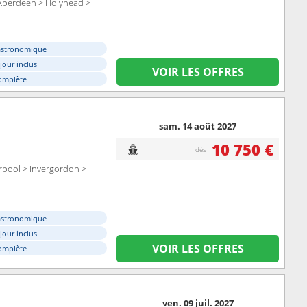
Aberdeen > Holyhead >
astronomique
éjour inclus
VOIR LES OFFRES
omplète
sam. 14 août 2027
10 750 €
dès
rpool > Invergordon >
astronomique
éjour inclus
VOIR LES OFFRES
omplète
ven. 09 juil. 2027