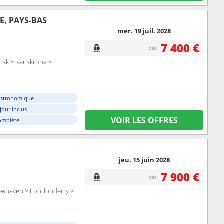
E, PAYS-BAS
mer. 19 juil. 2028
7 400 €
dès
nsk > Karlskrona >
astronomique
éjour inclus
VOIR LES OFFRES
omplète
jeu. 15 juin 2028
7 900 €
dès
ewhaven > Londonderry >