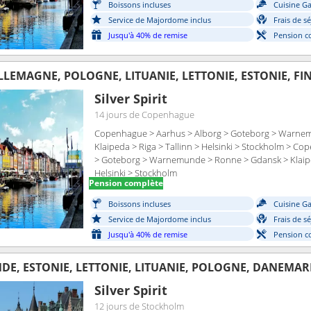
Boissons incluses
Cuisine G
Service de Majordome inclus
Frais de s
Jusqu'à 40% de remise
Pension c
LEMAGNE, POLOGNE, LITUANIE, LETTONIE, ESTONIE, FI
Silver Spirit
14 jours
de Copenhague
Copenhague > Aarhus > Alborg > Goteborg > Warne
Klaipeda > Riga > Tallinn > Helsinki > Stockholm > C
> Goteborg > Warnemunde > Ronne > Gdansk > Klaiped
Helsinki > Stockholm
Pension complète
Boissons incluses
Cuisine G
Service de Majordome inclus
Frais de s
Jusqu'à 40% de remise
Pension c
NDE, ESTONIE, LETTONIE, LITUANIE, POLOGNE, DANEMA
Silver Spirit
12 jours
de Stockholm