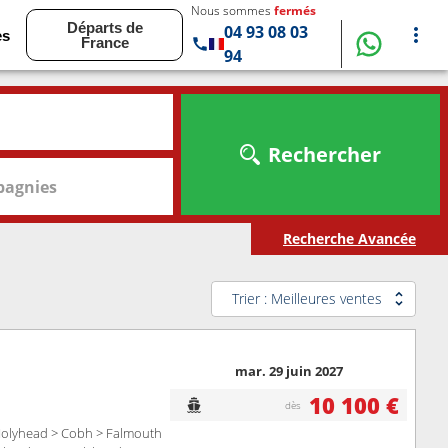
Nous sommes
fermés
Départs de
04 93 08 03
es
France
94
Rechercher
agnies
Recherche Avancée
Trier : Meilleures ventes
mar. 29 juin 2027
10 100 €
dès
olyhead > Cobh > Falmouth