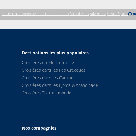
Croisières www.azur-croisieres.com
Armateurs
Silversea
Silver Spirit
Cro
Destinations les plus populaires
Croisières en Méditerranée
Croisières dans les Iles Grecques
Croisières dans les Caraibes
Croisières dans les Fjords & scandinavie
Croisières Tour du monde
Nos compagnies