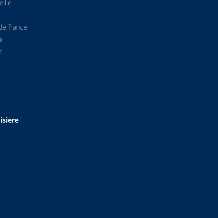
ille
de france
i
e
isiere