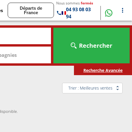
Nous sommes
fermés
Départs de
04 93 08 03
es
France
94
Rechercher
agnies
Recherche Avancée
Trier : Meilleures ventes
disponible.