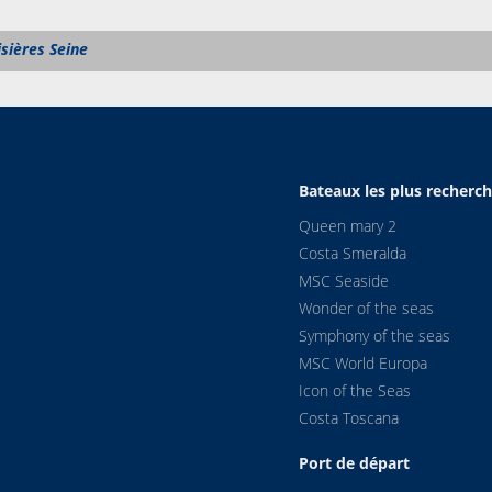
isières Seine
Bateaux les plus recherc
Queen mary 2
Costa Smeralda
MSC Seaside
Wonder of the seas
Symphony of the seas
MSC World Europa
Icon of the Seas
Costa Toscana
Port de départ