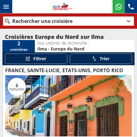
Rechercher une croisière
Croisières Europe du Nord sur Ilma
Vos critères de recherche :
2
Ilma - Europe du Nord
croisières
Nos destinations
Filtrer
Trier
Mois de départ
FRANCE, SAINTE-LUCIE, ÉTATS-UNIS, PORTO RICO
Ports
Compagnies
Rechercher