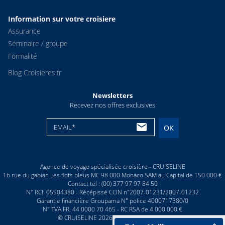
Information sur votre croisiere
Assurance
Séminaire / groupe
Formalité
Blog Croisieres.fr
Newsletters
Recevez nos offres exclusives
EMAIL*
OK
Agence de voyage spécialisée croisière - CRUISELINE
16 rue du gabian Les flots bleus MC 98 000 Monaco SAM au Capital de 150 000 €
Contact tel : (00) 377 97 97 84 50
N° RCI: 05S04380 - Récépissé CCIN n°2007-01231/2007-01232
Garantie financière Groupama N° police 4000717380/0
N° TVA FR. 44 0000 70 465 - RC RSA de 4 000 000 €
© CRUISELINE 2026 - all rights reserved