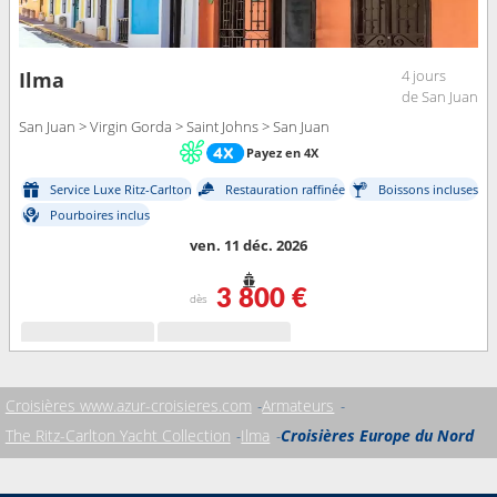
4 jours
Ilma
de San Juan
San Juan > Virgin Gorda > Saint Johns > San Juan
Payez en 4X
Service Luxe Ritz-Carlton
Restauration raffinée
Boissons incluses
Pourboires inclus
ven. 11 déc. 2026
3 800 €
dès
Croisières www.azur-croisieres.com
Armateurs
The Ritz-Carlton Yacht Collection
Ilma
Croisières Europe du Nord