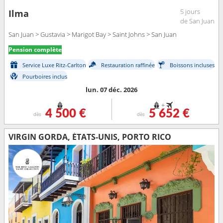
5 jours
Ilma
de San Juan
San Juan > Gustavia > Marigot Bay > Saint Johns > San Juan
Pension complète
Service Luxe Ritz-Carlton
Restauration raffinée
Boissons incluses
Pourboires inclus
lun. 07 déc. 2026
+
4 500 €
5 652 €
dès
dès
VIRGIN GORDA, ÉTATS-UNIS, PORTO RICO