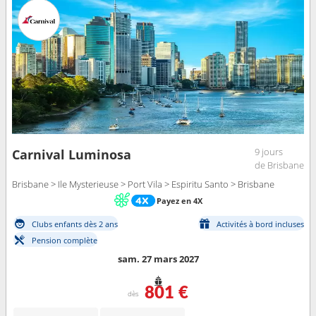
9 jours
Carnival Luminosa
de Brisbane
Brisbane > Ile Mysterieuse > Port Vila > Espiritu Santo > Brisbane
Payez en 4X
Clubs enfants dès 2 ans
Activités à bord incluses
Pension complète
sam. 27 mars 2027
801 €
dès