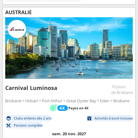
AUSTRALIE
10 jours
Carnival Luminosa
de Brisbane
Brisbane > Hobart > Port Arthur > Great Oyster Bay > Eden > Brisbane
Payez en 4X
Clubs enfants dès 2 ans
Activités à bord incluses
Pension complète
sam. 20 nov. 2027