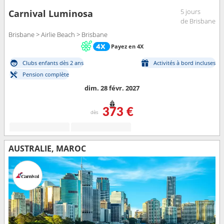
5 jours
Carnival Luminosa
de Brisbane
Brisbane > Airlie Beach > Brisbane
Payez en 4X
Clubs enfants dès 2 ans
Activités à bord incluses
Pension complète
dim. 28 févr. 2027
373 €
dès
AUSTRALIE, MAROC