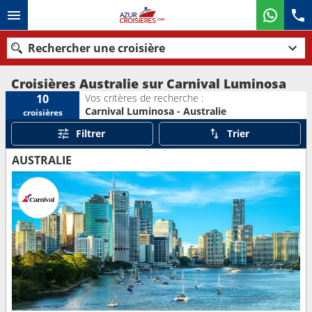
Rechercher une croisière
Croisières Australie sur Carnival Luminosa
Vos critères de recherche :
10
Carnival Luminosa - Australie
croisières
Nos destinations
Filtrer
Trier
Mois de départ
AUSTRALIE
Ports
Compagnies
Rechercher