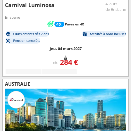
4 jours
Carnival Luminosa
de Brisbane
Brisbane
Payez en 4X
Clubs enfants dès 2 ans
Activités à bord incluses
Pension complète
jeu. 04 mars 2027
284 €
dès
AUSTRALIE