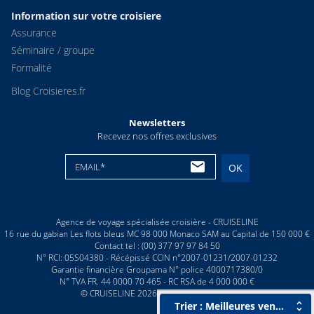
Information sur votre croisiere
Assurance
Séminaire / groupe
Formalité
Blog Croisieres.fr
Newsletters
Recevez nos offres exclusives
EMAIL*
OK
Agence de voyage spécialisée croisière - CRUISELINE
16 rue du gabian Les flots bleus MC 98 000 Monaco SAM au Capital de 150 000 €
Contact tel : (00) 377 97 97 84 50
N° RCI: 05S04380 - Récépissé CCIN n°2007-01231/2007-01232
Garantie financière Groupama N° police 4000717380/0
N° TVA FR. 44 0000 70 465 - RC RSA de 4 000 000 €
© CRUISELINE 2026 - all rights reserved
Trier : Meilleures ventes