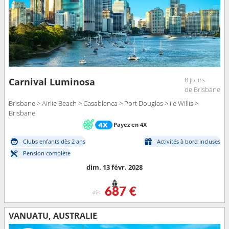
8 jours
Carnival Luminosa
de Brisbane
Brisbane > Airlie Beach > Casablanca > Port Douglas > ile Willis >
Brisbane
Payez en 4X
Clubs enfants dès 2 ans
Activités à bord incluses
Pension complète
dim. 13 févr. 2028
687 €
dès
VANUATU, AUSTRALIE