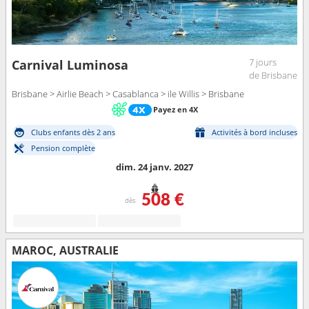
7 jours
Carnival Luminosa
de Brisbane
Brisbane > Airlie Beach > Casablanca > ile Willis > Brisbane
Payez en 4X
Clubs enfants dès 2 ans
Activités à bord incluses
Pension complète
dim. 24 janv. 2027
508 €
dès
MAROC, AUSTRALIE