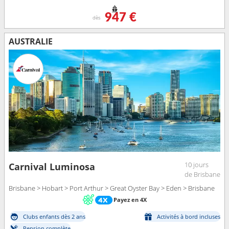
947 €
dès
AUSTRALIE
10 jours
Carnival Luminosa
de Brisbane
Brisbane > Hobart > Port Arthur > Great Oyster Bay > Eden > Brisbane
Payez en 4X
Clubs enfants dès 2 ans
Activités à bord incluses
Pension complète