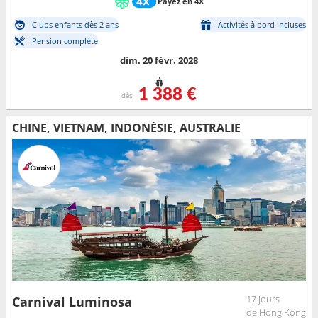
Payez en 4X
Clubs enfants dès 2 ans
Activités à bord incluses
Pension complète
dim. 20 févr. 2028
1 388 €
dès
CHINE, VIETNAM, INDONÉSIE, AUSTRALIE
17 jours
Carnival Luminosa
de Hong Kong