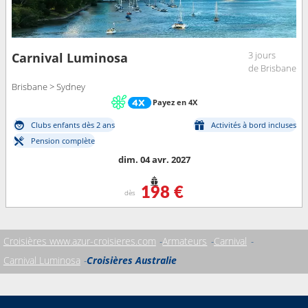
3 jours
Carnival Luminosa
de Brisbane
Brisbane > Sydney
Payez en 4X
Clubs enfants dès 2 ans
Activités à bord incluses
Pension complète
dim. 04 avr. 2027
198 €
dès
Croisières www.azur-croisieres.com
Armateurs
Carnival
Carnival Luminosa
Croisières Australie