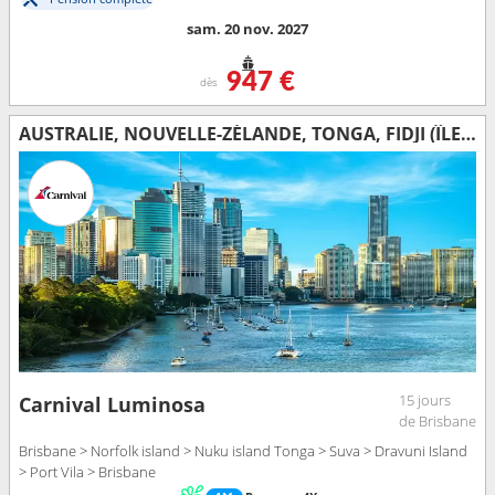
sam. 20 nov. 2027
947 €
dès
AUSTRALIE, NOUVELLE-ZÉLANDE, TONGA, FIDJI (ÎLES), VANUATU
15 jours
Carnival Luminosa
de Brisbane
Brisbane > Norfolk island > Nuku island Tonga > Suva > Dravuni Island
> Port Vila > Brisbane