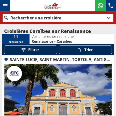
Rechercher une croisière
Croisières Caraïbes sur Renaissance
Vos critères de recherche :
11
Renaissance - Caraïbes
croisières
Nos destinations
Filtrer
Trier
Mois de départ
SAINTE-LUCIE, SAINT-MARTIN, TORTOLA, ANTIGUA-ET-BARBUDA, DOMINIQUE, GUADELOUPE
Ports
Compagnies
Rechercher