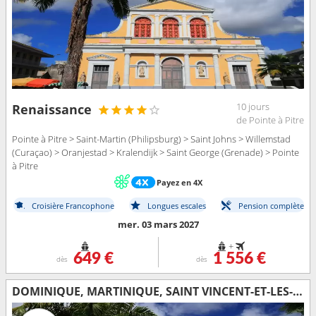
10 jours
Renaissance
de Pointe à Pitre
Pointe à Pitre > Saint-Martin (Philipsburg) > Saint Johns > Willemstad
(Curaçao) > Oranjestad > Kralendijk > Saint George (Grenade) > Pointe
à Pitre
Payez en 4X
Croisière Francophone
Longues escales
Pension complète
mer. 03 mars 2027
+
649 €
1 556 €
dès
dès
DOMINIQUE, MARTINIQUE, SAINT VINCENT-ET-LES-GRENADINES, GRENADE, SAINTE-LUCIE, BARBADE, TRINITÉ-ET-TOBAGO, GUADELOUPE