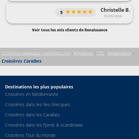
Christelle B.
5
03/05/2026
Voir tous les avis clients de Renaissance
Croisières www.azur-croisieres.com
Armateurs
CFC
Renaissance
Croisières Caraïbes
Destinations les plus populaires
Croisières en Méditerranée
Croisières dans les Iles Grecques
Croisières dans les Caraibes
Croisières dans les Fjords & scandinavie
Croisières Tour du monde