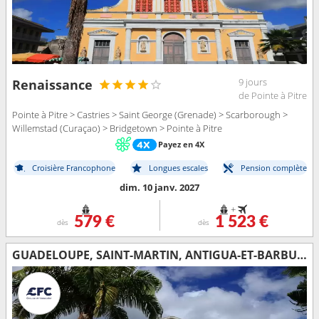
9 jours
Renaissance
de Pointe à Pitre
Pointe à Pitre > Castries > Saint George (Grenade) > Scarborough >
Willemstad (Curaçao) > Bridgetown > Pointe à Pitre
Payez en 4X
Croisière Francophone
Longues escales
Pension complète
dim. 10 janv. 2027
+
579 €
1 523 €
dès
dès
GUADELOUPE, SAINT-MARTIN, ANTIGUA-ET-BARBUDA, ARUBA, BONAIRE, GRENADE