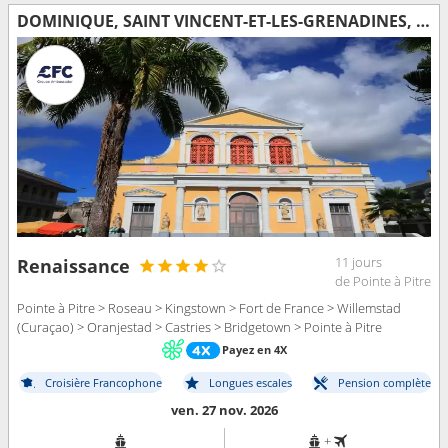
DOMINIQUE, SAINT VINCENT-ET-LES-GRENADINES, MARTINIQUE, ARUBA, SAINTE-LUCIE, BARBADE, GUADELOUPE
11 jours
Renaissance
de Pointe à Pitre
Pointe à Pitre > Roseau > Kingstown > Fort de France > Willemstad
(Curaçao) > Oranjestad > Castries > Bridgetown > Pointe à Pitre
Payez en 4X
Croisière Francophone
Longues escales
Pension complète
ven. 27 nov. 2026
+