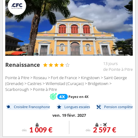
13 jours
Renaissance
de Pointe à Pitre
Pointe à Pitre > Roseau > Fort de France > Kingstown > Saint George
(Grenade) > Castries > Willemstad (Curaçao) > Bridgetown >
Scarborough > Pointe à Pitre
Payez en 4X
Croisière Francophone
Longues escales
Pension complète
ven. 19 févr. 2027
+
1 009 €
2 597 €
dès
dès