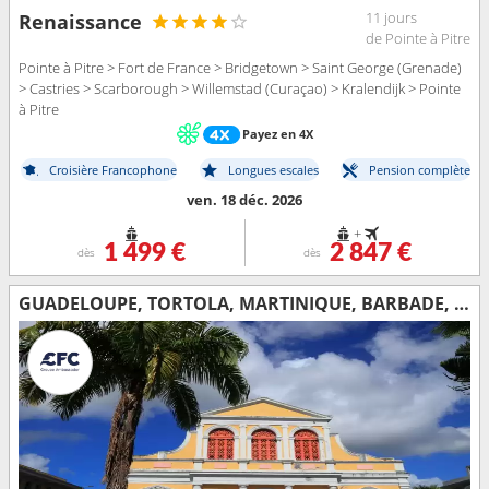
11 jours
Renaissance
de Pointe à Pitre
Pointe à Pitre > Fort de France > Bridgetown > Saint George (Grenade)
> Castries > Scarborough > Willemstad (Curaçao) > Kralendijk > Pointe
à Pitre
Payez en 4X
Croisière Francophone
Longues escales
Pension complète
ven. 18 déc. 2026
+
1 499 €
2 847 €
dès
dès
GUADELOUPE, TORTOLA, MARTINIQUE, BARBADE, SAINT VINCENT-ET-LES-GRENADINES, DOMINIQUE, ARUBA