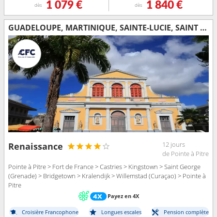
1 079 €
1 840 €
dès
dès
GUADELOUPE, MARTINIQUE, SAINTE-LUCIE, SAINT VINCENT-ET-LES-GRENADINES, GRENADE, BARBADE, BONAIRE
12 jours
Renaissance
de Pointe à Pitre
Pointe à Pitre > Fort de France > Castries > Kingstown > Saint George
(Grenade) > Bridgetown > Kralendijk > Willemstad (Curaçao) > Pointe à
Pitre
Payez en 4X
Croisière Francophone
Longues escales
Pension complète