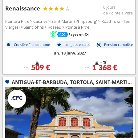
8 jours
Renaissance
de Pointe à Pitre
Pointe à Pitre > Castries > Saint-Martin (Philipsburg) > Road Town (Iles
Vierges) > Saint Johns > Roseau > Pointe à Pitre
Payez en 4X
Croisière Francophone
Longues escales
Pension complète
lun. 18 janv. 2027
+
509 €
1 368 €
dès
dès
ANTIGUA-ET-BARBUDA, TORTOLA, SAINT-MARTIN, BARBADE, BONAIRE, GUADELOUPE