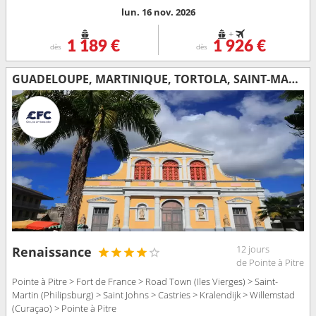
lun. 16 nov. 2026
+
1 189 €
1 926 €
dès
dès
GUADELOUPE, MARTINIQUE, TORTOLA, SAINT-MARTIN, ANTIGUA-ET-BARBUDA, SAINTE-LUCIE, BONAIRE
12 jours
Renaissance
de Pointe à Pitre
Pointe à Pitre > Fort de France > Road Town (Iles Vierges) > Saint-
Martin (Philipsburg) > Saint Johns > Castries > Kralendijk > Willemstad
(Curaçao) > Pointe à Pitre