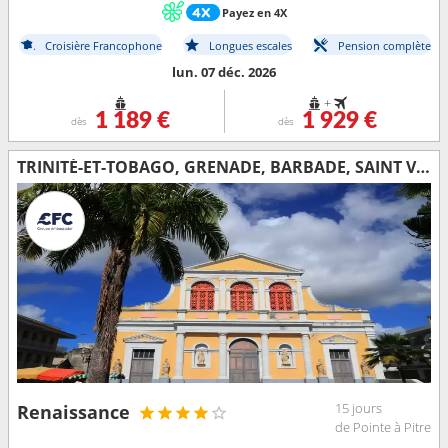
Payez en 4X
Croisière Francophone
Longues escales
Pension complète
lun. 07 déc. 2026
+
1 189 €
1 929 €
dès
dès
TRINITÉ-ET-TOBAGO, GRENADE, BARBADE, SAINT VINCENT-ET-LES-GRENADINES, SAINTE-LUCIE, ARUBA, BONAIRE, GUADELOUPE
15 jours
Renaissance
de Pointe à Pitre