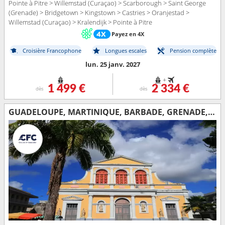
Pointe à Pitre > Willemstad (Curaçao) > Scarborough > Saint George
(Grenade) > Bridgetown > Kingstown > Castries > Oranjestad >
Willemstad (Curaçao) > Kralendijk > Pointe à Pitre
Payez en 4X
Croisière Francophone
Longues escales
Pension complète
lun. 25 janv. 2027
+
1 499 €
2 334 €
dès
dès
GUADELOUPE, MARTINIQUE, BARBADE, GRENADE, SAINTE-LUCIE, TRINITÉ-ET-TOBAGO, BONAIRE