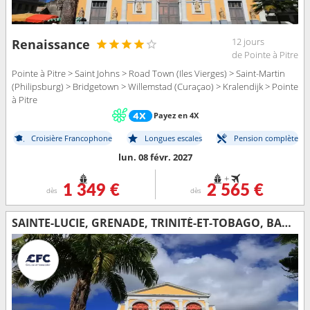
12 jours
Renaissance
de Pointe à Pitre
Pointe à Pitre > Saint Johns > Road Town (Iles Vierges) > Saint-Martin
(Philipsburg) > Bridgetown > Willemstad (Curaçao) > Kralendijk > Pointe
à Pitre
Payez en 4X
Croisière Francophone
Longues escales
Pension complète
lun. 08 févr. 2027
+
1 349 €
2 565 €
dès
dès
SAINTE-LUCIE, GRENADE, TRINITÉ-ET-TOBAGO, BARBADE, GUADELOUPE