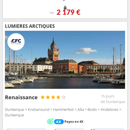
2 179 €
dès
LUMIÈRES ARCTIQUES
15 jours
Renaissance
de Dunkerque
Dunkerque > Kristiansund > Hammerfest > Alta > Bodo > Andalsnes >
Dunkerque
Payez en 4X