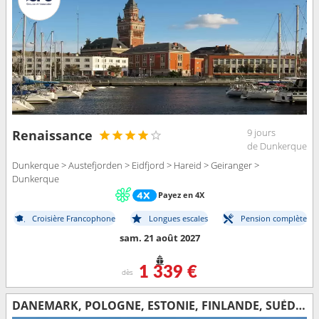
9 jours
Renaissance
de Dunkerque
Dunkerque > Austefjorden > Eidfjord > Hareid > Geiranger >
Dunkerque
Payez en 4X
Croisière Francophone
Longues escales
Pension complète
sam. 21 août 2027
1 339 €
dès
DANEMARK, POLOGNE, ESTONIE, FINLANDE, SUÈDE, ALLEMAGNE, FRANCE