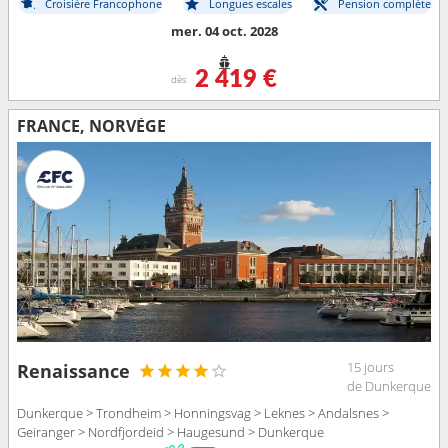
Croisière Francophone
Longues escales
Pension complète
mer. 04 oct. 2028
2 419 €
dès
FRANCE, NORVÈGE
15 jours
Renaissance
de Dunkerque
Dunkerque > Trondheim > Honningsvag > Leknes > Andalsnes >
Geiranger > Nordfjordeid > Haugesund > Dunkerque