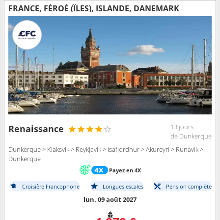
FRANCE, FÉROÉ (ÎLES), ISLANDE, DANEMARK
13 jours
Renaissance
de Dunkerque
Dunkerque > Klaksvik > Reykjavik > Isafjordhur > Akureyri > Runavik >
Dunkerque
Payez en 4X
Croisière Francophone
Longues escales
Pension complète
lun. 09 août 2027