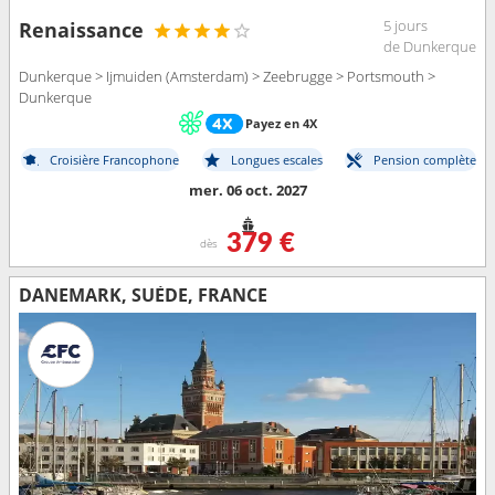
5 jours
Renaissance
de Dunkerque
Dunkerque > Ijmuiden (Amsterdam) > Zeebrugge > Portsmouth >
Dunkerque
Payez en 4X
Croisière Francophone
Longues escales
Pension complète
mer. 06 oct. 2027
379 €
dès
DANEMARK, SUÈDE, FRANCE