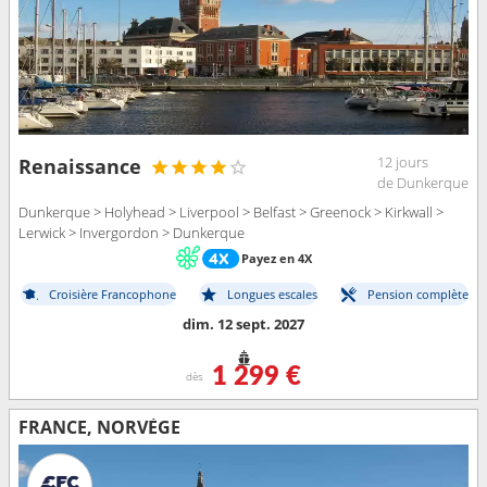
12 jours
Renaissance
de Dunkerque
Dunkerque > Holyhead > Liverpool > Belfast > Greenock > Kirkwall >
Lerwick > Invergordon > Dunkerque
Payez en 4X
Croisière Francophone
Longues escales
Pension complète
dim. 12 sept. 2027
1 299 €
dès
FRANCE, NORVÈGE