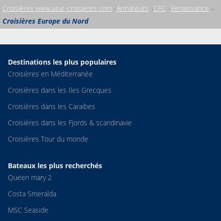
Croisières www.azur-croisieres.com
Armateurs
CFC
Renaissance
Croisières Europe du Nord
Destinations les plus populaires
Croisières en Méditerranée
Croisières dans les Iles Grecques
Croisières dans les Caraibes
Croisières dans les Fjords & scandinavie
Croisières Tour du monde
Bateaux les plus recherchés
Queen mary 2
Costa Smeralda
MSC Seaside