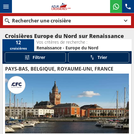
Rechercher une croisière
Croisières Europe du Nord sur Renaissance
Vos critères de recherche :
12
Renaissance - Europe du Nord
croisières
Nos destinations
Filtrer
Trier
Mois de départ
PAYS-BAS, BELGIQUE, ROYAUME-UNI, FRANCE
Ports
Compagnies
Rechercher