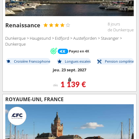
8 jours
Renaissance
de Dunkerque
Dunkerque > Haugesund > Eidfjord > Austefjorden > Stavanger >
Dunkerque
Payez en 4X
Croisière Francophone
Longues escales
Pension complète
jeu. 23 sept. 2027
1 139 €
dès
ROYAUME-UNI, FRANCE