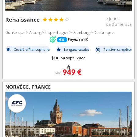
7 jours
Renaissance
de Dunkerque
Dunkerque > Alborg > Copenhague > Goteborg > Dunkerque
Payez en 4X
Croisière Francophone
Longues escales
Pension complète
jeu. 30 sept. 2027
949 €
dès
NORVÈGE, FRANCE