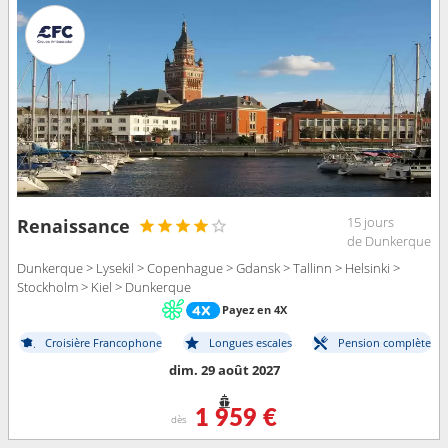
15 jours
Renaissance
de Dunkerque
Dunkerque > Lysekil > Copenhague > Gdansk > Tallinn > Helsinki >
Stockholm > Kiel > Dunkerque
Payez en 4X
Croisière Francophone
Longues escales
Pension complète
dim. 29 août 2027
1 959 €
dès