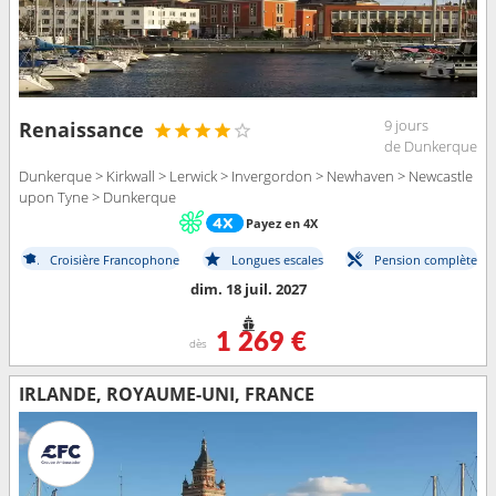
9 jours
Renaissance
de Dunkerque
Dunkerque > Kirkwall > Lerwick > Invergordon > Newhaven > Newcastle
upon Tyne > Dunkerque
Payez en 4X
Croisière Francophone
Longues escales
Pension complète
dim. 18 juil. 2027
1 269 €
dès
IRLANDE, ROYAUME-UNI, FRANCE