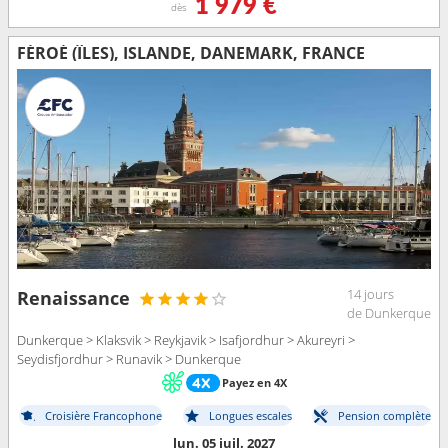
1 979 €
dès
FÉROÉ (ÎLES), ISLANDE, DANEMARK, FRANCE
14 jours
Renaissance
de Dunkerque
Dunkerque > Klaksvik > Reykjavik > Isafjordhur > Akureyri >
Seydisfjordhur > Runavik > Dunkerque
Payez en 4X
Croisière Francophone
Longues escales
Pension complète
lun. 05 juil. 2027