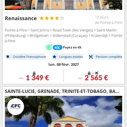
12 jours
Renaissance
de Pointe à Pitre
Pointe à Pitre > Saint Johns > Road Town (Iles Vierges) > Saint-Martin
(Philipsburg) > Bridgetown > Willemstad (Curaçao) > Kralendijk > Pointe
à Pitre
Payez en 4X
Croisière Francophone
Longues escales
Pension complète
lun. 08 févr. 2027
+
1 349 €
2 565 €
dès
dès
SAINTE-LUCIE, GRENADE, TRINITÉ-ET-TOBAGO, BARBADE, GUADELOUPE