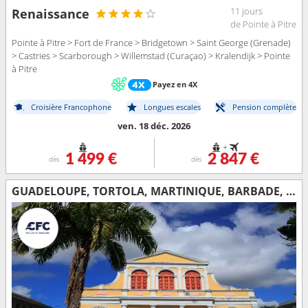
11 jours
Renaissance
de Pointe à Pitre
Pointe à Pitre > Fort de France > Bridgetown > Saint George (Grenade)
> Castries > Scarborough > Willemstad (Curaçao) > Kralendijk > Pointe
à Pitre
Payez en 4X
Croisière Francophone
Longues escales
Pension complète
ven. 18 déc. 2026
+
1 499 €
2 847 €
dès
dès
GUADELOUPE, TORTOLA, MARTINIQUE, BARBADE, SAINT VINCENT-ET-LES-GRENADINES, DOMINIQUE, ARUBA