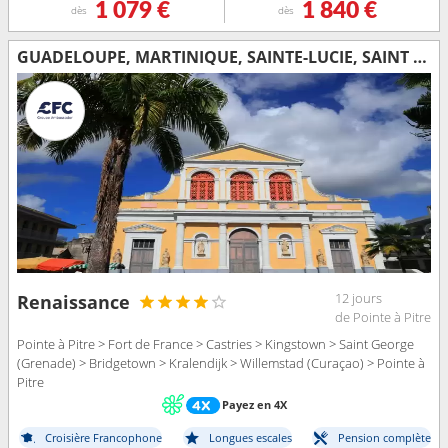
1 079 €
1 840 €
dès
dès
GUADELOUPE, MARTINIQUE, SAINTE-LUCIE, SAINT VINCENT-ET-LES-GRENADINES, GRENADE, BARBADE, BONAIRE
12 jours
Renaissance
de Pointe à Pitre
Pointe à Pitre > Fort de France > Castries > Kingstown > Saint George
(Grenade) > Bridgetown > Kralendijk > Willemstad (Curaçao) > Pointe à
Pitre
Payez en 4X
Croisière Francophone
Longues escales
Pension complète