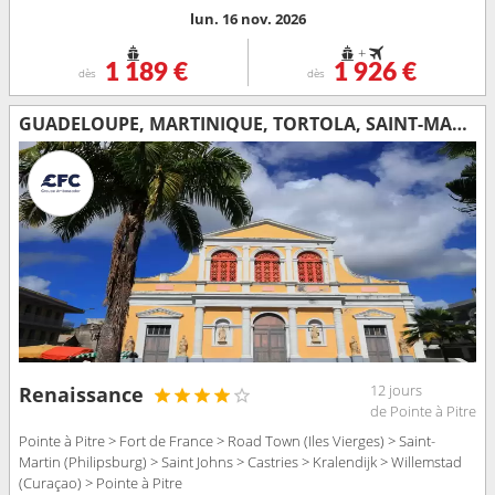
lun. 16 nov. 2026
+
1 189 €
1 926 €
dès
dès
GUADELOUPE, MARTINIQUE, TORTOLA, SAINT-MARTIN, ANTIGUA-ET-BARBUDA, SAINTE-LUCIE, BONAIRE
12 jours
Renaissance
de Pointe à Pitre
Pointe à Pitre > Fort de France > Road Town (Iles Vierges) > Saint-
Martin (Philipsburg) > Saint Johns > Castries > Kralendijk > Willemstad
(Curaçao) > Pointe à Pitre