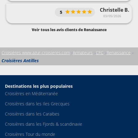
Christelle B.
5
03/05/2026
Voir tous les avis clients de Renaissance
Croisières www.azur-croisieres.com
Armateurs
CFC
Renaissance
Croisières Antilles
Destinations les plus populaires
Croisières en Méditerranée
Croisières dans les Iles Grecques
Croisières dans les Caraibes
Croisières dans les Fjords & scandinavie
Croisières Tour du monde