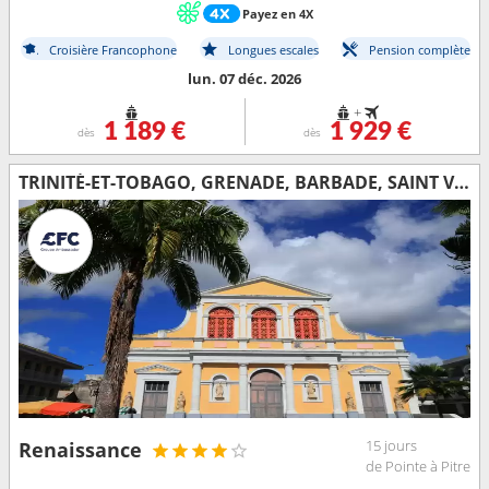
Payez en 4X
Croisière Francophone
Longues escales
Pension complète
lun. 07 déc. 2026
+
1 189 €
1 929 €
dès
dès
TRINITÉ-ET-TOBAGO, GRENADE, BARBADE, SAINT VINCENT-ET-LES-GRENADINES, SAINTE-LUCIE, ARUBA, BONAIRE, GUADELOUPE
15 jours
Renaissance
de Pointe à Pitre