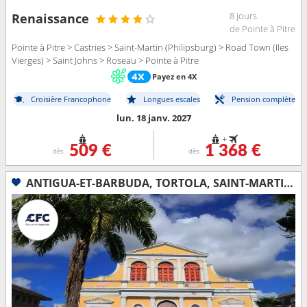
8 jours
Renaissance
de Pointe à Pitre
Pointe à Pitre > Castries > Saint-Martin (Philipsburg) > Road Town (Iles
Vierges) > Saint Johns > Roseau > Pointe à Pitre
Payez en 4X
Croisière Francophone
Longues escales
Pension complète
lun. 18 janv. 2027
+
509 €
1 368 €
dès
dès
ANTIGUA-ET-BARBUDA, TORTOLA, SAINT-MARTIN, BARBADE, BONAIRE, GUADELOUPE