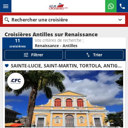
Rechercher une croisière
Croisières Antilles sur Renaissance
Vos critères de recherche :
11
Renaissance - Antilles
croisières
Nos destinations
Filtrer
Trier
Mois de départ
SAINTE-LUCIE, SAINT-MARTIN, TORTOLA, ANTIGUA-ET-BARBUDA, DOMINIQUE, GUADELOUPE
Ports
Compagnies
Rechercher