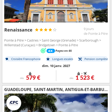
9 jours
Renaissance
de Pointe à Pitre
Pointe à Pitre > Castries > Saint George (Grenade) > Scarborough >
Willemstad (Curaçao) > Bridgetown > Pointe à Pitre
Payez en 4X
Croisière Francophone
Longues escales
Pension complète
dim. 10 janv. 2027
+
579 €
1 523 €
dès
dès
GUADELOUPE, SAINT-MARTIN, ANTIGUA-ET-BARBUDA, ARUBA, BONAIRE, GRENADE