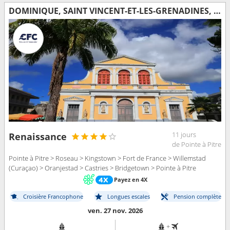
DOMINIQUE, SAINT VINCENT-ET-LES-GRENADINES, MARTINIQUE, ARUBA, SAINTE-LUCIE, BARBADE, GUADELOUPE
11 jours
Renaissance
de Pointe à Pitre
Pointe à Pitre > Roseau > Kingstown > Fort de France > Willemstad
(Curaçao) > Oranjestad > Castries > Bridgetown > Pointe à Pitre
Payez en 4X
Croisière Francophone
Longues escales
Pension complète
ven. 27 nov. 2026
+