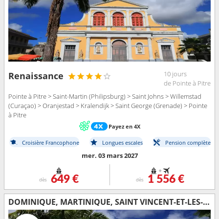
10 jours
Renaissance
de Pointe à Pitre
Pointe à Pitre > Saint-Martin (Philipsburg) > Saint Johns > Willemstad
(Curaçao) > Oranjestad > Kralendijk > Saint George (Grenade) > Pointe
à Pitre
Payez en 4X
Croisière Francophone
Longues escales
Pension complète
mer. 03 mars 2027
+
649 €
1 556 €
dès
dès
DOMINIQUE, MARTINIQUE, SAINT VINCENT-ET-LES-GRENADINES, GRENADE, SAINTE-LUCIE, BARBADE, TRINITÉ-ET-TOBAGO, GUADELOUPE