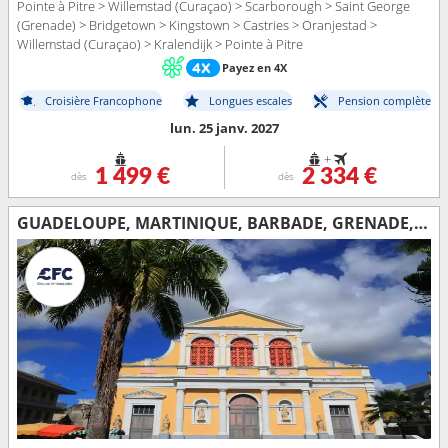
Pointe à Pitre > Willemstad (Curaçao) > Scarborough > Saint George
(Grenade) > Bridgetown > Kingstown > Castries > Oranjestad >
Willemstad (Curaçao) > Kralendijk > Pointe à Pitre
Payez en 4X
Croisière Francophone
Longues escales
Pension complète
lun. 25 janv. 2027
+
1 499 €
2 334 €
dès
dès
GUADELOUPE, MARTINIQUE, BARBADE, GRENADE, SAINTE-LUCIE, TRINITÉ-ET-TOBAGO, BONAIRE