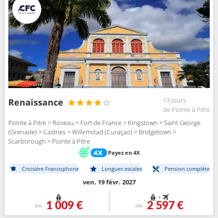
13 jours
Renaissance
de Pointe à Pitre
Pointe à Pitre > Roseau > Fort de France > Kingstown > Saint George
(Grenade) > Castries > Willemstad (Curaçao) > Bridgetown >
Scarborough > Pointe à Pitre
Payez en 4X
Croisière Francophone
Longues escales
Pension complète
ven. 19 févr. 2027
+
1 009 €
2 597 €
dès
dès