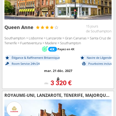
15 jours
Queen Anne
de Southampton
Southampton > Lisbonne > Lanzarote > Gran Canarias > Santa Cruz de
Tenerife > Fuerteventura > Madere > Southampton
Payez en 4X
Élégance & Raffinement Britannique
Navire de Légende
Room Service 24h/24
Pourboires inclus
mar. 21 déc. 2027
3 320 €
dès
ROYAUME-UNI, LANZAROTE, TENERIFE, MAJORQUE, PORTUGAL, ESPAGNE