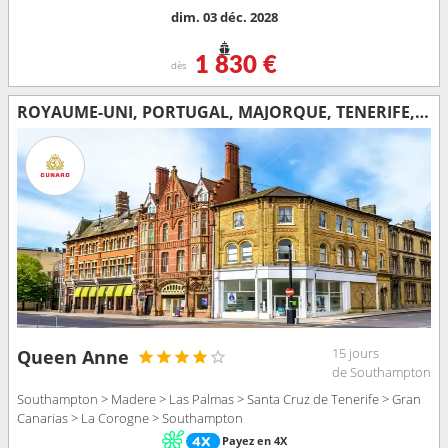
dim. 03 déc. 2028
1 830 €
dès
ROYAUME-UNI, PORTUGAL, MAJORQUE, TENERIFE, ESPAGNE
15 jours
Queen Anne
de Southampton
Southampton > Madere > Las Palmas > Santa Cruz de Tenerife > Gran
Canarias > La Corogne > Southampton
Payez en 4X