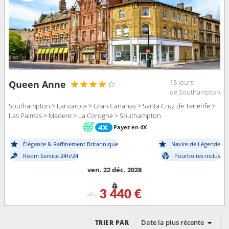
15 jours
Queen Anne
de Southampton
Southampton > Lanzarote > Gran Canarias > Santa Cruz de Tenerife >
Las Palmas > Madere > La Corogne > Southampton
Payez en 4X
Élégance & Raffinement Britannique
Navire de Légende
Room Service 24h/24
Pourboires inclus
ven. 22 déc. 2028
3 440 €
dès
Date la plus récente
TRIER PAR