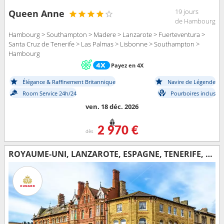
19 jours
Queen Anne
de Hambourg
Hambourg > Southampton > Madere > Lanzarote > Fuerteventura >
Santa Cruz de Tenerife > Las Palmas > Lisbonne > Southampton >
Hambourg
Payez en 4X
Élégance & Raffinement Britannique
Navire de Légende
Room Service 24h/24
Pourboires inclus
ven. 18 déc. 2026
2 970 €
dès
ROYAUME-UNI, LANZAROTE, ESPAGNE, TENERIFE, FUERTEVENTURA, PORTUGAL