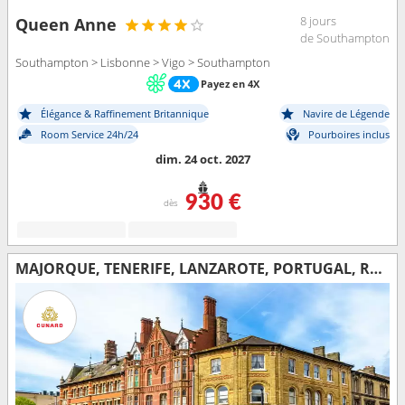
8 jours
Queen Anne
de Southampton
Southampton > Lisbonne > Vigo > Southampton
Payez en 4X
Élégance & Raffinement Britannique
Navire de Légende
Room Service 24h/24
Pourboires inclus
dim. 24 oct. 2027
930 €
dès
MAJORQUE, TENERIFE, LANZAROTE, PORTUGAL, ROYAUME-UNI