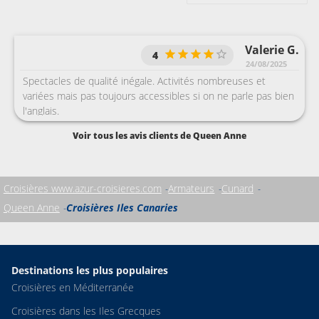
Valerie G.
4
24/08/2025
Spectacles de qualité inégale. Activités nombreuses et
variées mais pas toujours accessibles si on ne parle pas bien
l'anglais.
Voir tous les avis clients de Queen Anne
Croisières www.azur-croisieres.com
Armateurs
Cunard
Queen Anne
Croisières Iles Canaries
Destinations les plus populaires
Croisières en Méditerranée
Croisières dans les Iles Grecques