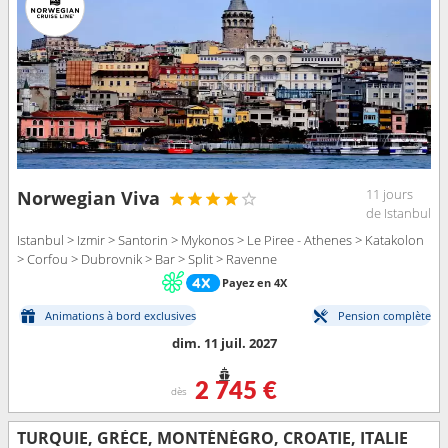
11 jours
Norwegian Viva
de Istanbul
Istanbul > Izmir > Santorin > Mykonos > Le Piree - Athenes > Katakolon
> Corfou > Dubrovnik > Bar > Split > Ravenne
Payez en 4X
Animations à bord exclusives
Pension complète
dim. 11 juil. 2027
2 745 €
dès
TURQUIE, GRÈCE, MONTÉNÉGRO, CROATIE, ITALIE