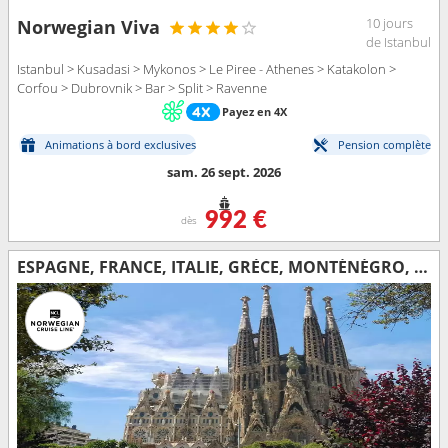
10 jours
Norwegian Viva
de Istanbul
Istanbul > Kusadasi > Mykonos > Le Piree - Athenes > Katakolon >
Corfou > Dubrovnik > Bar > Split > Ravenne
Payez en 4X
Animations à bord exclusives
Pension complète
sam. 26 sept. 2026
992 €
dès
ESPAGNE, FRANCE, ITALIE, GRÈCE, MONTÉNÉGRO, CROATIE