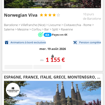
10 jours
Norwegian Viva
de Barcelone
Barcelone > Villefranche (Nice) > Livourne > Civitavecchia - Rome >
Salerne > Messine > Corfou > Bar > Split > Ravenne
Payez en 4X
Animations à bord exclusives
Pension complète
mer. 19 août 2026
1 155 €
dès
ESPAGNE, FRANCE, ITALIE, GRÈCE, MONTÉNÉGRO, CROATIE