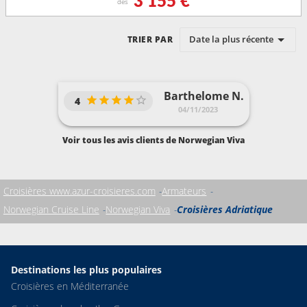
3 155 €
dès
Date la plus récente
TRIER PAR
Barthelome N.
4
04/11/2023
Voir tous les avis clients de Norwegian Viva
Croisières www.azur-croisieres.com
Armateurs
Norwegian Cruise Line
Norwegian Viva
Croisières Adriatique
Destinations les plus populaires
Croisières en Méditerranée