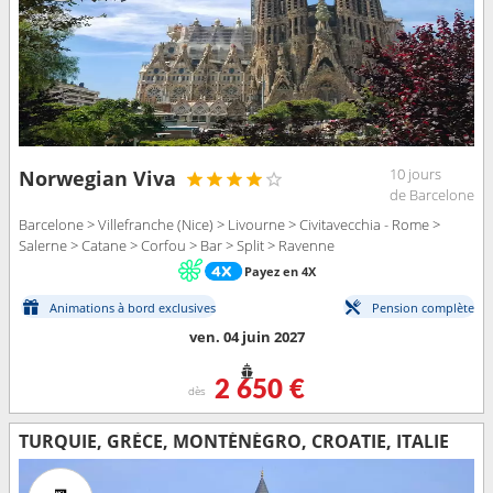
10 jours
Norwegian Viva
de Barcelone
Barcelone > Villefranche (Nice) > Livourne > Civitavecchia - Rome >
Salerne > Catane > Corfou > Bar > Split > Ravenne
Payez en 4X
Animations à bord exclusives
Pension complète
ven. 04 juin 2027
2 650 €
dès
TURQUIE, GRÈCE, MONTÉNÉGRO, CROATIE, ITALIE