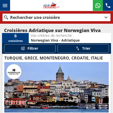
Rechercher une croisière
Croisières Adriatique sur Norwegian Viva
Vos critères de recherche :
6
Norwegian Viva - Adriatique
croisières
Nos destinations
Filtrer
Trier
Mois de départ
TURQUIE, GRÈCE, MONTÉNÉGRO, CROATIE, ITALIE
Ports
Compagnies
Rechercher