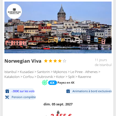
11 jours
Norwegian Viva
de Istanbul
Istanbul > Kusadasi > Santorin > Mykonos > Le Piree - Athenes >
Katakolon > Corfou > Dubrovnik > Kotor > Split > Ravenne
Payez en 4X
-300€ sur les vols
Animations à bord exclusives
Pension complète
dim. 05 sept. 2027