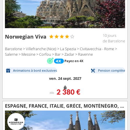
10 jours
Norwegian Viva
de Barcelone
Barcelone > Villefranche (Nice) > La Spezia > Civitavecchia - Rome >
Salerne > Messine > Corfou > Bar > Zadar > Ravenne
Payez en 4X
Animations à bord exclusives
Pension complète
ven. 24 sept. 2027
2 380 €
dès
ESPAGNE, FRANCE, ITALIE, GRÈCE, MONTÉNÉGRO, CROATIE