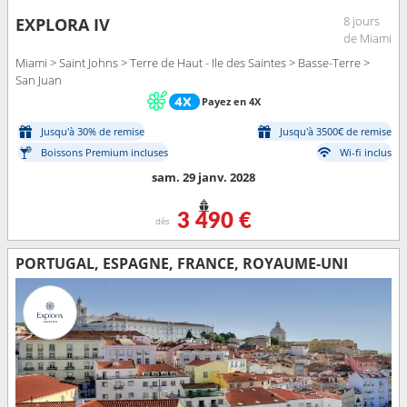
8 jours
EXPLORA IV
de Miami
Miami > Saint Johns > Terre de Haut - Ile des Saintes > Basse-Terre >
San Juan
Payez en 4X
Jusqu'à 30% de remise
Jusqu'à 3500€ de remise
Boissons Premium incluses
Wi-fi inclus
sam. 29 janv. 2028
3 490 €
dès
PORTUGAL, ESPAGNE, FRANCE, ROYAUME-UNI