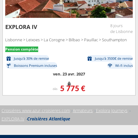
8 jours
EXPLORA IV
de Lisbonne
Lisbonne > Leixoes > La Corogne > Bilbao > Pauillac > Southampton
Pension complète
Jusqu'à 30% de remise
Jusqu'à 3500€ de remise
Boissons Premium incluses
Wi-fi inclus
ven. 23 avr. 2027
5 775 €
dès
Croisières www.azur-croisieres.com
Armateurs
Explora Journeys
EXPLORA IV
Croisières Atlantique