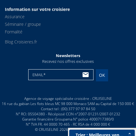
Information sur votre croisiere
Assurance
Séminaire / groupe
Formalité
Blog Croisieres.fr
Newsletters
Recevez nos offres exclusives
EMAIL*
OK
Agence de voyage spécialisée croisière - CRUISELINE
16 rue du gabian Les flots bleus MC 98 000 Monaco SAM au Capital de 150 000 €
Contact tel : (00) 377 97 97 84 50
N° RCI: 05S04380 - Récépissé CCIN n°2007-01231/2007-01232
Garantie financière Groupama N° police 4000717380/0
N° TVA FR. 44 0000 70 465 - RC RSA de 4 000 000 €
© CRUISELINE 2026 - all rights reserved
Trier : Meilleures ventes