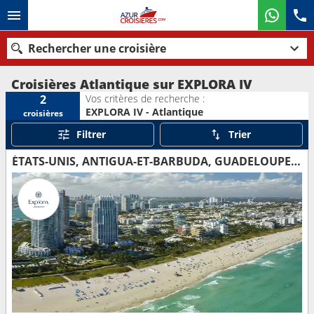
Rechercher une croisière
Croisières Atlantique sur EXPLORA IV
Vos critères de recherche :
2
EXPLORA IV - Atlantique
croisières
Nos destinations
Filtrer
Trier
Mois de départ
ÉTATS-UNIS, ANTIGUA-ET-BARBUDA, GUADELOUPE, PORTO RICO
Ports
Compagnies
Rechercher