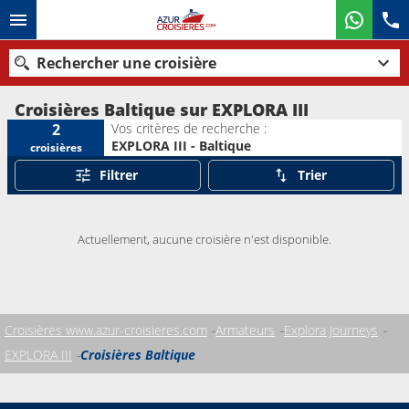
Rechercher une croisière
Croisières Baltique sur EXPLORA III
Vos critères de recherche :
2
EXPLORA III - Baltique
croisières
Nos destinations
Filtrer
Trier
Mois de départ
Actuellement, aucune croisière n'est disponible.
Ports
Compagnies
Rechercher
Croisières www.azur-croisieres.com
Armateurs
Explora Journeys
EXPLORA III
Croisières Baltique