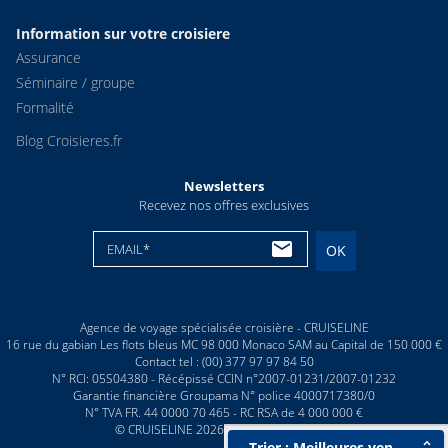
Information sur votre croisiere
Assurance
Séminaire / groupe
Formalité
Blog Croisieres.fr
Newsletters
Recevez nos offres exclusives
EMAIL*
OK
Agence de voyage spécialisée croisière - CRUISELINE
16 rue du gabian Les flots bleus MC 98 000 Monaco SAM au Capital de 150 000 €
Contact tel : (00) 377 97 97 84 50
N° RCI: 05S04380 - Récépissé CCIN n°2007-01231/2007-01232
Garantie financière Groupama N° police 4000717380/0
N° TVA FR. 44 0000 70 465 - RC RSA de 4 000 000 €
© CRUISELINE 2026 - all rights reserved
Trier : Meilleures ventes