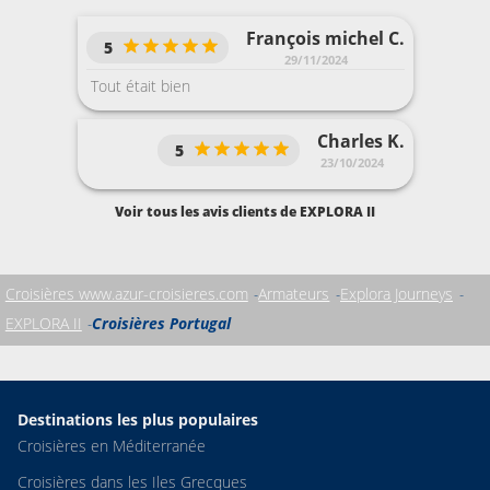
François michel C.
5
29/11/2024
Tout était bien
Charles K.
5
23/10/2024
Voir tous les avis clients de EXPLORA II
Croisières www.azur-croisieres.com
Armateurs
Explora Journeys
EXPLORA II
Croisières Portugal
Destinations les plus populaires
Croisières en Méditerranée
Croisières dans les Iles Grecques