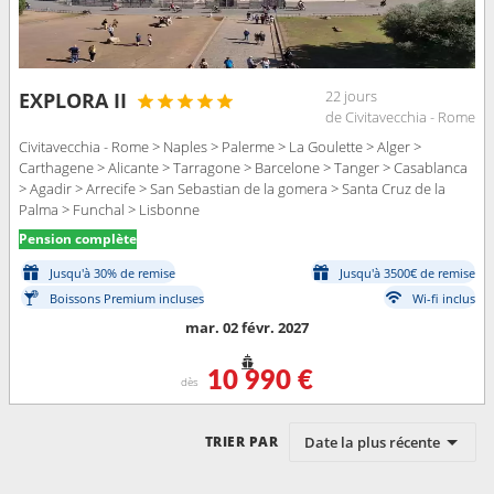
22 jours
EXPLORA II
de Civitavecchia - Rome
Civitavecchia - Rome > Naples > Palerme > La Goulette > Alger >
Carthagene > Alicante > Tarragone > Barcelone > Tanger > Casablanca
> Agadir > Arrecife > San Sebastian de la gomera > Santa Cruz de la
Palma > Funchal > Lisbonne
Pension complète
Jusqu'à 30% de remise
Jusqu'à 3500€ de remise
Boissons Premium incluses
Wi-fi inclus
mar. 02 févr. 2027
10 990 €
dès
Date la plus récente
TRIER PAR