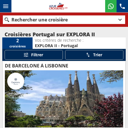
Rechercher une croisière
Croisières Portugal sur EXPLORA II
Vos critères de recherche :
2
EXPLORA II - Portugal
croisières
Nos destinations
Filtrer
Trier
Mois de départ
DE BARCELONE À LISBONNE
Ports
Compagnies
Rechercher