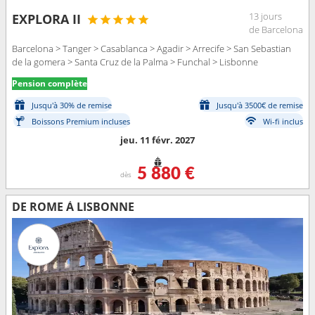
13 jours
EXPLORA II
de Barcelona
Barcelona > Tanger > Casablanca > Agadir > Arrecife > San Sebastian
de la gomera > Santa Cruz de la Palma > Funchal > Lisbonne
Pension complète
Jusqu'à 30% de remise
Jusqu'à 3500€ de remise
Boissons Premium incluses
Wi-fi inclus
jeu. 11 févr. 2027
5 880 €
dès
DE ROME À LISBONNE