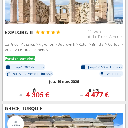
11 jours
EXPLORA II
de Le Piree - Athenes
Le Piree - Athenes > Mykonos > Dubrovnik > Kotor > Brindisi > Corfou >
Volos > Le Piree - Athenes
Pension complète
Jusqu'à 30% de remise
Jusqu'à 3500€ de remise
Boissons Premium incluses
Wi-fi inclus
jeu. 19 nov. 2026
+
4 305 €
4 477 €
dès
dès
GRÈCE, TURQUIE