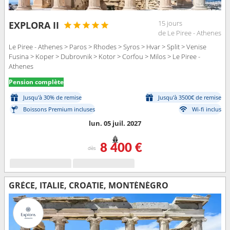
15 jours
EXPLORA II
de Le Piree - Athenes
Le Piree - Athenes > Paros > Rhodes > Syros > Hvar > Split > Venise
Fusina > Koper > Dubrovnik > Kotor > Corfou > Milos > Le Piree -
Athenes
Pension complète
Jusqu'à 30% de remise
Jusqu'à 3500€ de remise
Boissons Premium incluses
Wi-fi inclus
lun. 05 juil. 2027
8 400 €
dès
GRÈCE, ITALIE, CROATIE, MONTÉNÉGRO