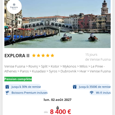
15 jours
EXPLORA II
de Venise Fusina
Venise Fusina > Rovinj > Split > Kotor > Mykonos > Milos > Le Piree -
Athenes > Paros > Kusadasi > Syros > Dubrovnik > Hvar > Venise Fusina
Pension complète
Jusqu'à 30% de remise
Jusqu'à 3500€ de remise
Boissons Premium incluses
Wi-fi inclus
lun. 02 août 2027
8 400 €
dès