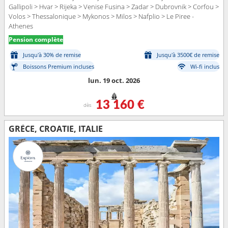
Gallipoli > Hvar > Rijeka > Venise Fusina > Zadar > Dubrovnik > Corfou >
Volos > Thessalonique > Mykonos > Milos > Nafplio > Le Piree -
Athenes
Pension complète
Jusqu'à 30% de remise
Jusqu'à 3500€ de remise
Boissons Premium incluses
Wi-fi inclus
lun. 19 oct. 2026
13 160 €
dès
GRÈCE, CROATIE, ITALIE