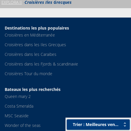
EXPLORA II
Croisières Iles Grecques
Destinations les plus populaires
Croisières en Méditerranée
Croisières dans les Iles Grecques
Croisières dans les Caraibes
Croisières dans les Fjords & scandinavie
Croisières Tour du monde
Bateaux les plus recherchés
Queen mary 2
Costa Smeralda
MSC Seaside
Trier : Meilleures ventes
Wonder of the seas