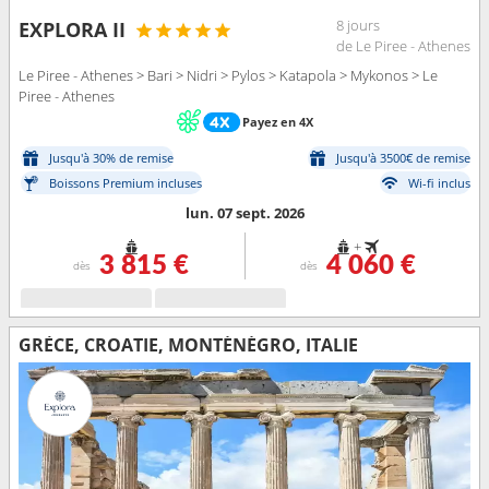
8 jours
EXPLORA II
de Le Piree - Athenes
Le Piree - Athenes > Bari > Nidri > Pylos > Katapola > Mykonos > Le
Piree - Athenes
Payez en 4X
Jusqu'à 30% de remise
Jusqu'à 3500€ de remise
Boissons Premium incluses
Wi-fi inclus
lun. 07 sept. 2026
+
3 815 €
4 060 €
dès
dès
GRÈCE, CROATIE, MONTÉNÉGRO, ITALIE