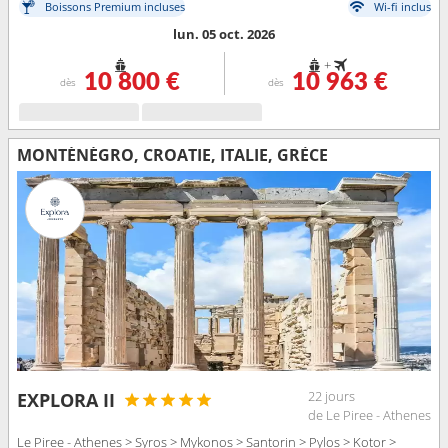
Boissons Premium incluses
Wi-fi inclus
lun. 05 oct. 2026
+
10 800 €
10 963 €
dès
dès
MONTÉNÉGRO, CROATIE, ITALIE, GRÈCE
22 jours
EXPLORA II
de Le Piree - Athenes
Le Piree - Athenes > Syros > Mykonos > Santorin > Pylos > Kotor >