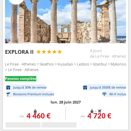
8 jours
EXPLORA II
de Le Piree - Athenes
Le Piree - Athenes > Skiathos > Kusadasi > Lesbos > Istanbul > Mykonos
> Le Piree - Athenes
Pension complète
Jusqu'à 30% de remise
Jusqu'à 3500€ de remise
Boissons Premium incluses
Wi-fi inclus
lun. 28 juin 2027
+
4 460 €
4 720 €
dès
dès