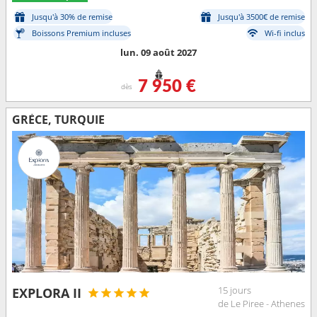
Jusqu'à 30% de remise
Jusqu'à 3500€ de remise
Boissons Premium incluses
Wi-fi inclus
lun. 09 août 2027
7 950 €
dès
GRÈCE, TURQUIE
15 jours
EXPLORA II
de Le Piree - Athenes