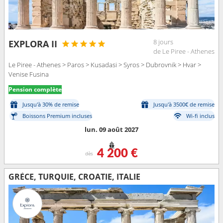
8 jours
EXPLORA II
de Le Piree - Athenes
Le Piree - Athenes > Paros > Kusadasi > Syros > Dubrovnik > Hvar >
Venise Fusina
Pension complète
Jusqu'à 30% de remise
Jusqu'à 3500€ de remise
Boissons Premium incluses
Wi-fi inclus
lun. 09 août 2027
4 200 €
dès
GRÈCE, TURQUIE, CROATIE, ITALIE