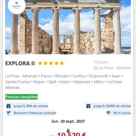
15 jours
EXPLORA II
de Le Piree - Athenes
Le Piree - Athenes > Paros > Rhodes > Corfou > Dubrovnik > Hvar >
Venise Fusina > Koper > Split > Kotor > Mykonos > Milos > Le Piree -
Athenes
Pension complète
Jusqu'à 30% de remise
Jusqu'à 3500€ de remise
Boissons Premium incluses
Wi-fi inclus
lun. 20 sept. 2027
10 520 €
dès