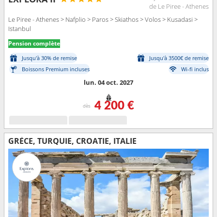
de Le Piree - Athenes
Le Piree - Athenes > Nafplio > Paros > Skiathos > Volos > Kusadasi >
Istanbul
Pension complète
Jusqu'à 30% de remise
Jusqu'à 3500€ de remise
Boissons Premium incluses
Wi-fi inclus
lun. 04 oct. 2027
4 200 €
dès
GRÈCE, TURQUIE, CROATIE, ITALIE