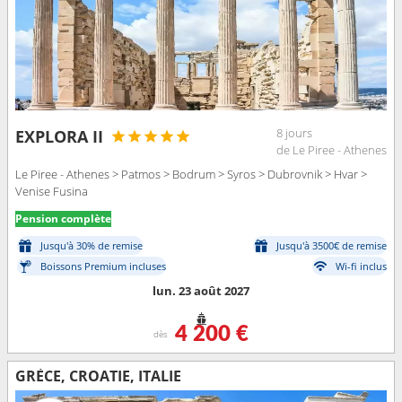
8 jours
EXPLORA II
de Le Piree - Athenes
Le Piree - Athenes > Patmos > Bodrum > Syros > Dubrovnik > Hvar >
Venise Fusina
Pension complète
Jusqu'à 30% de remise
Jusqu'à 3500€ de remise
Boissons Premium incluses
Wi-fi inclus
lun. 23 août 2027
4 200 €
dès
GRÈCE, CROATIE, ITALIE