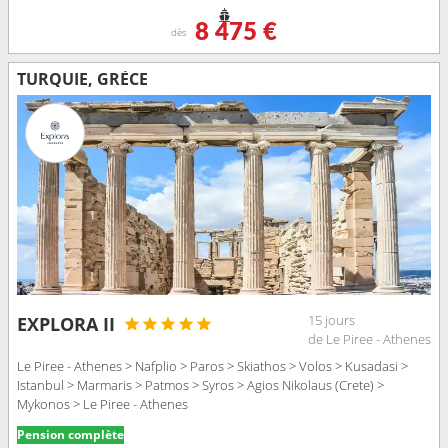
8 475 €
dès
TURQUIE, GRÈCE
15 jours
EXPLORA II
de Le Piree - Athenes
Le Piree - Athenes > Nafplio > Paros > Skiathos > Volos > Kusadasi >
Istanbul > Marmaris > Patmos > Syros > Agios Nikolaus (Crete) >
Mykonos > Le Piree - Athenes
Pension complète