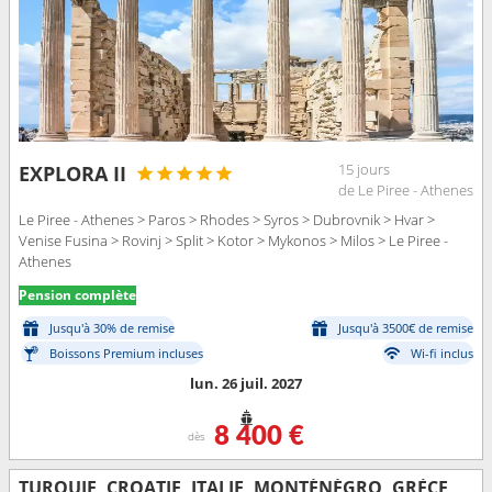
15 jours
EXPLORA II
de Le Piree - Athenes
Le Piree - Athenes > Paros > Rhodes > Syros > Dubrovnik > Hvar >
Venise Fusina > Rovinj > Split > Kotor > Mykonos > Milos > Le Piree -
Athenes
Pension complète
Jusqu'à 30% de remise
Jusqu'à 3500€ de remise
Boissons Premium incluses
Wi-fi inclus
lun. 26 juil. 2027
8 400 €
dès
TURQUIE, CROATIE, ITALIE, MONTÉNÉGRO, GRÈCE