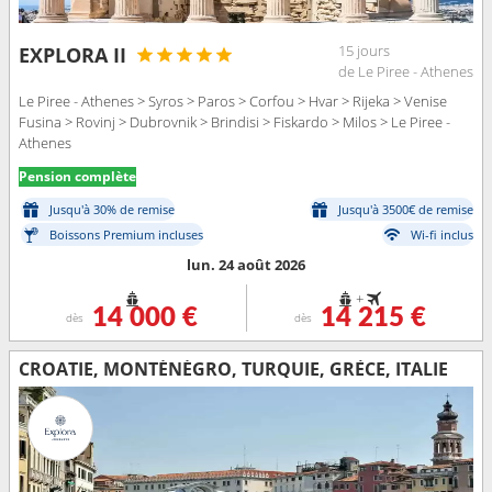
15 jours
EXPLORA II
de Le Piree - Athenes
Le Piree - Athenes > Syros > Paros > Corfou > Hvar > Rijeka > Venise
Fusina > Rovinj > Dubrovnik > Brindisi > Fiskardo > Milos > Le Piree -
Athenes
Pension complète
Jusqu'à 30% de remise
Jusqu'à 3500€ de remise
Boissons Premium incluses
Wi-fi inclus
lun. 24 août 2026
+
14 000 €
14 215 €
dès
dès
CROATIE, MONTÉNÉGRO, TURQUIE, GRÈCE, ITALIE