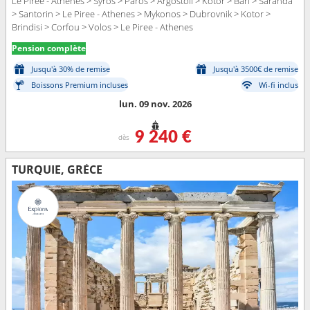
Le Piree - Athenes > Syros > Paros > Argostoli > Kotor > Bari > Saranda
> Santorin > Le Piree - Athenes > Mykonos > Dubrovnik > Kotor >
Brindisi > Corfou > Volos > Le Piree - Athenes
Pension complète
Jusqu'à 30% de remise
Jusqu'à 3500€ de remise
Boissons Premium incluses
Wi-fi inclus
lun. 09 nov. 2026
9 240 €
dès
TURQUIE, GRÈCE