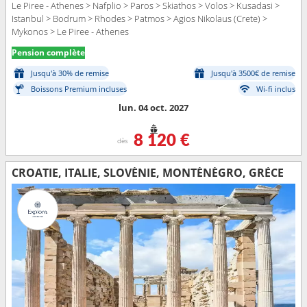
Le Piree - Athenes > Nafplio > Paros > Skiathos > Volos > Kusadasi >
Istanbul > Bodrum > Rhodes > Patmos > Agios Nikolaus (Crete) >
Mykonos > Le Piree - Athenes
Pension complète
Jusqu'à 30% de remise
Jusqu'à 3500€ de remise
Boissons Premium incluses
Wi-fi inclus
lun. 04 oct. 2027
8 120 €
dès
CROATIE, ITALIE, SLOVÉNIE, MONTÉNÉGRO, GRÈCE