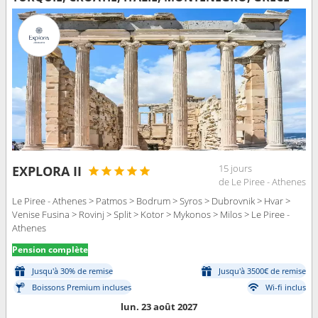
15 jours
EXPLORA II
de Le Piree - Athenes
Le Piree - Athenes > Patmos > Bodrum > Syros > Dubrovnik > Hvar >
Venise Fusina > Rovinj > Split > Kotor > Mykonos > Milos > Le Piree -
Athenes
Pension complète
Jusqu'à 30% de remise
Jusqu'à 3500€ de remise
Boissons Premium incluses
Wi-fi inclus
lun. 23 août 2027