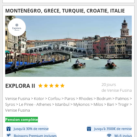
MONTÉNÉGRO, GRÈCE, TURQUIE, CROATIE, ITALIE
20 jours
EXPLORA II
de Venise Fusina
Venise Fusina > Kotor > Corfou > Paros > Rhodes > Bodrum > Patmos >
Syros > Le Piree - Athenes > Istanbul > Mykonos > Milos > Bari > Trogir >
Venise Fusina
Pension complète
Jusqu'à 30% de remise
Jusqu'à 3500€ de remise
Boissons Premium incluses
Wi-fi inclus