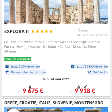
15 jours
EXPLORA II
de Le Piree - Athenes
Le Piree - Athenes > Paros > Rhodes > Syros > Hvar > Split > Venise
Fusina > Rovinj > Dubrovnik > Kotor > Corfou > Milos > Le Piree -
Athenes
Pension complète
Jusqu'à 30% de remise
Jusqu'à 3500€ de remise
Boissons Premium incluses
Wi-fi inclus
lun. 24 mai 2027
+
9 675 €
9 918 €
dès
dès
GRÈCE, CROATIE, ITALIE, SLOVÉNIE, MONTÉNÉGRO