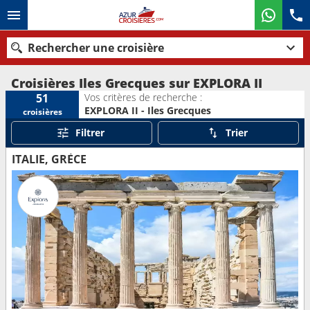
Rechercher une croisière
Croisières Iles Grecques sur EXPLORA II
Vos critères de recherche :
51
EXPLORA II - Iles Grecques
croisières
Nos destinations
Filtrer
Trier
Mois de départ
ITALIE, GRÈCE
Ports
Compagnies
Rechercher