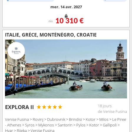
mer. 14 avr. 2027
10 310 €
dès
ITALIE, GRÈCE, MONTÉNÉGRO, CROATIE
18 jours
EXPLORA II
de Venise Fusina
Venise Fusina > Rovinj > Dubrovnik > Brindisi > Kotor > Milos > Le Piree
- Athenes > Syros > Mykonos > Santorin > Pylos > Kotor > Gallipoli >
Hvar > Rijeka > Venise Fusina