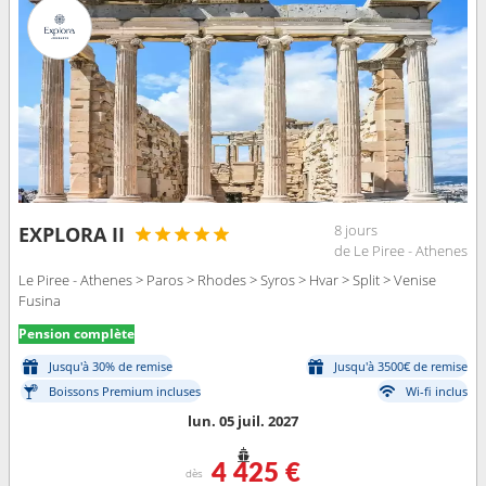
8 jours
EXPLORA II
de Le Piree - Athenes
Le Piree - Athenes > Paros > Rhodes > Syros > Hvar > Split > Venise
Fusina
Pension complète
Jusqu'à 30% de remise
Jusqu'à 3500€ de remise
Boissons Premium incluses
Wi-fi inclus
lun. 05 juil. 2027
4 425 €
dès