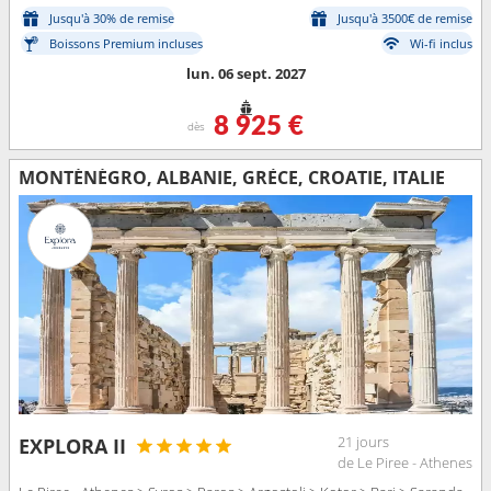
Jusqu'à 30% de remise
Jusqu'à 3500€ de remise
Boissons Premium incluses
Wi-fi inclus
lun. 06 sept. 2027
8 925 €
dès
MONTÉNÉGRO, ALBANIE, GRÈCE, CROATIE, ITALIE
21 jours
EXPLORA II
de Le Piree - Athenes