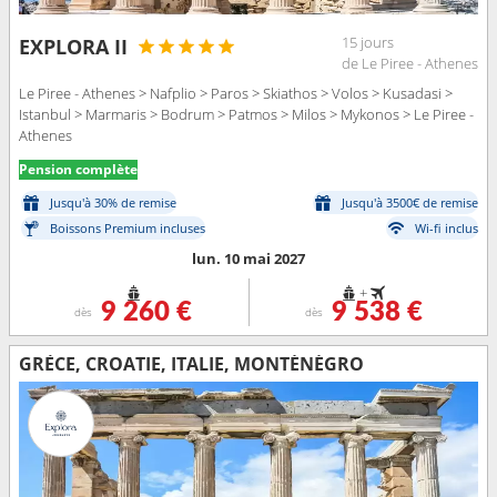
15 jours
EXPLORA II
de Le Piree - Athenes
Le Piree - Athenes > Nafplio > Paros > Skiathos > Volos > Kusadasi >
Istanbul > Marmaris > Bodrum > Patmos > Milos > Mykonos > Le Piree -
Athenes
Pension complète
Jusqu'à 30% de remise
Jusqu'à 3500€ de remise
Boissons Premium incluses
Wi-fi inclus
lun. 10 mai 2027
+
9 260 €
9 538 €
dès
dès
GRÈCE, CROATIE, ITALIE, MONTÉNÉGRO