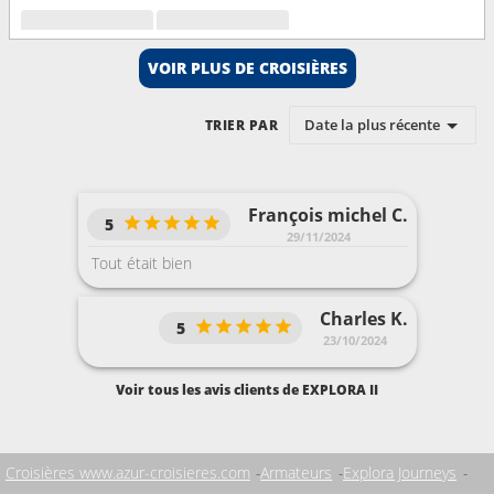
VOIR PLUS DE CROISIÈRES
Date la plus récente
TRIER PAR
François michel C.
5
29/11/2024
Tout était bien
Charles K.
5
23/10/2024
Voir tous les avis clients de EXPLORA II
Croisières www.azur-croisieres.com
Armateurs
Explora Journeys