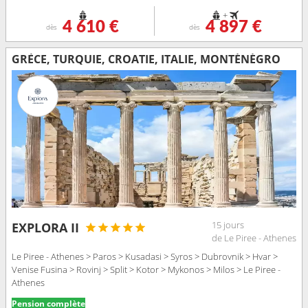
+
4 610 €
4 897 €
dès
dès
GRÈCE, TURQUIE, CROATIE, ITALIE, MONTÉNÉGRO
15 jours
EXPLORA II
de Le Piree - Athenes
Le Piree - Athenes > Paros > Kusadasi > Syros > Dubrovnik > Hvar >
Venise Fusina > Rovinj > Split > Kotor > Mykonos > Milos > Le Piree -
Athenes
Pension complète