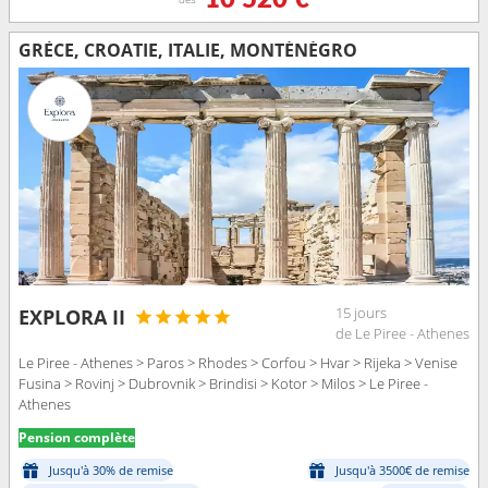
GRÈCE, CROATIE, ITALIE, MONTÉNÉGRO
15 jours
EXPLORA II
de Le Piree - Athenes
Le Piree - Athenes > Paros > Rhodes > Corfou > Hvar > Rijeka > Venise
Fusina > Rovinj > Dubrovnik > Brindisi > Kotor > Milos > Le Piree -
Athenes
Pension complète
Jusqu'à 30% de remise
Jusqu'à 3500€ de remise