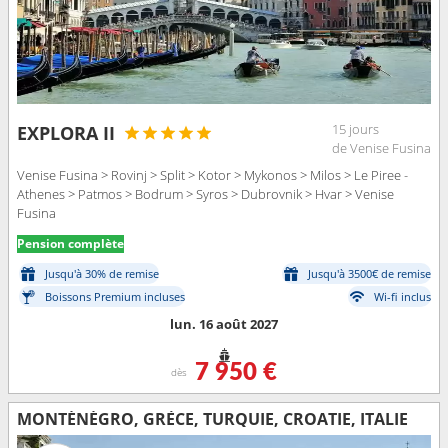
15 jours
EXPLORA II
de Venise Fusina
Venise Fusina > Rovinj > Split > Kotor > Mykonos > Milos > Le Piree -
Athenes > Patmos > Bodrum > Syros > Dubrovnik > Hvar > Venise
Fusina
Pension complète
Jusqu'à 30% de remise
Jusqu'à 3500€ de remise
Boissons Premium incluses
Wi-fi inclus
lun. 16 août 2027
7 950 €
dès
MONTÉNÉGRO, GRÈCE, TURQUIE, CROATIE, ITALIE