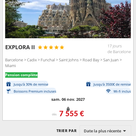
17 jours
EXPLORA II
de Barcelone
Barcelone > Cadix > Funchal > Saint Johns > Road Bay > San Juan >
Miami
Pension complète
Jusqu'à 30% de remise
Jusqu'à 3500€ de remise
Boissons Premium incluses
Wi-fi inclus
sam. 06 nov. 2027
7 555 €
dès
Date la plus récente
TRIER PAR