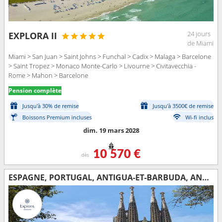
24 jours
EXPLORA II
de Miami
Miami > San Juan > Saint Johns > Funchal > Cadix > Malaga > Barcelone
> Saint Tropez > Monaco Monte-Carlo > Livourne > Civitavecchia -
Rome > Mahon > Barcelone
Pension complète
Jusqu'à 30% de remise
Jusqu'à 3500€ de remise
Boissons Premium incluses
Wi-fi inclus
dim. 19 mars 2028
10 570 €
dès
ESPAGNE, PORTUGAL, ANTIGUA-ET-BARBUDA, ANGUILLA, PORTO RICO, ÉTATS-UNIS