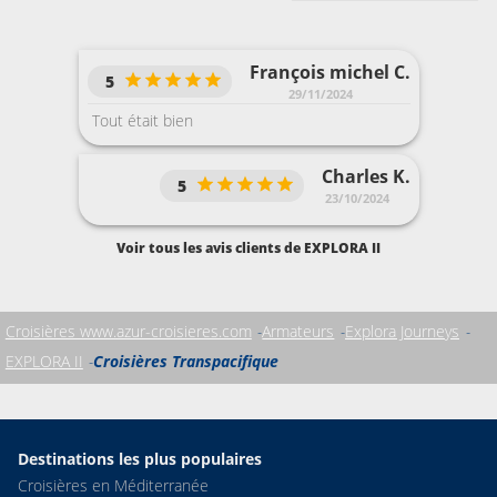
François michel C.
5
29/11/2024
Tout était bien
Charles K.
5
23/10/2024
Voir tous les avis clients de EXPLORA II
Croisières www.azur-croisieres.com
Armateurs
Explora Journeys
EXPLORA II
Croisières Transpacifique
Destinations les plus populaires
Croisières en Méditerranée