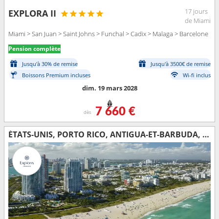
17 jours
EXPLORA II
de Miami
Miami > San Juan > Saint Johns > Funchal > Cadix > Malaga > Barcelone
Pension complète
Jusqu'à 30% de remise
Jusqu'à 3500€ de remise
Boissons Premium incluses
Wi-fi inclus
dim. 19 mars 2028
7 660 €
dès
ÉTATS-UNIS, PORTO RICO, ANTIGUA-ET-BARBUDA, PORTUGAL, ESPAGNE, FRANCE, MONACO, ITALIE