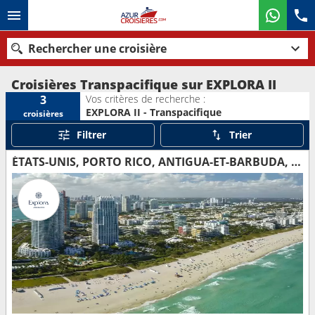
Rechercher une croisière
Croisières Transpacifique sur EXPLORA II
Vos critères de recherche :
3
EXPLORA II - Transpacifique
croisières
Nos destinations
Filtrer
Trier
Mois de départ
ÉTATS-UNIS, PORTO RICO, ANTIGUA-ET-BARBUDA, PORTUGAL, ESPAGNE
Ports
Compagnies
Rechercher