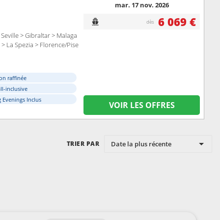
mar. 17 nov. 2026
6 069 €
dès
eville > Gibraltar > Malaga
 > La Spezia > Florence/Pise
on raffinée
ll-inclusive
 Evenings Inclus
VOIR LES OFFRES
Date la plus récente
TRIER PAR