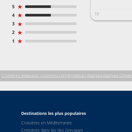
★
5
10
★
4
★
3
★
2
★
1
Croisières www.azur-croisieres.com
Armateurs
Azamara
Azamara Onwar
Destinations les plus populaires
Croisières en Méditerranée
Croisières dans les Iles Grecques