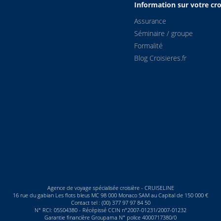
Information sur votre cro
Assurance
Séminaire / groupe
Formalité
Blog Croisieres.fr
Agence de voyage spécialisée croisière - CRUISELINE
16 rue du gabian Les flots bleus MC 98 000 Monaco SAM au Capital de 150 000 €
Contact tel : (00) 377 97 97 84 50
N° RCI: 05S04380 - Récépissé CCIN n°2007-01231/2007-01232
Garantie financière Groupama N° police 4000717380/0