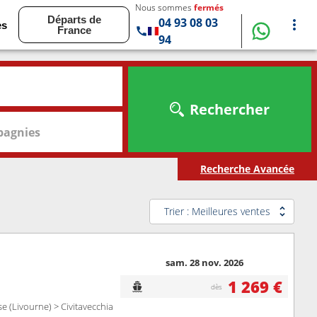
Nous sommes
fermés
Départs de
04 93 08 03
es
France
94
Rechercher
agnies
Recherche Avancée
Trier : Meilleures ventes
sam. 28 nov. 2026
1 269 €
dès
se (Livourne) > Civitavecchia