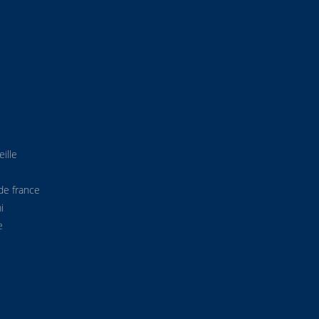
ille
de france
i
e