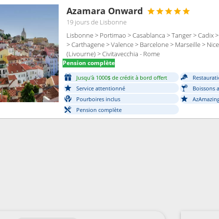
Azamara Onward
19 jours
de Lisbonne
Lisbonne > Portimao > Casablanca > Tanger > Cadix > S
> Carthagene > Valence > Barcelone > Marseille > Nice
(Livourne) > Civitavecchia - Rome
Pension complète
Jusqu'à 1000$ de crédit à bord offert
Restaurati
Service attentionné
Boissons a
Pourboires inclus
AzAmazing
Pension complète