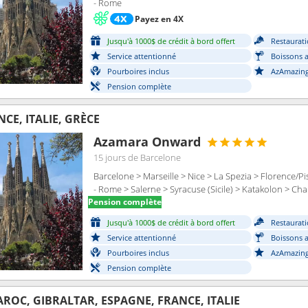
- Rome
Payez en 4X
Jusqu'à 1000$ de crédit à bord offert
Restaurati
Service attentionné
Boissons a
Pourboires inclus
AzAmazing
Pension complète
CE, ITALIE, GRÈCE
Azamara Onward
15 jours
de Barcelone
Barcelone > Marseille > Nice > La Spezia > Florence/Pi
- Rome > Salerne > Syracuse (Sicile) > Katakolon > Cha
Pension complète
Jusqu'à 1000$ de crédit à bord offert
Restaurati
Service attentionné
Boissons a
Pourboires inclus
AzAmazing
Pension complète
ROC, GIBRALTAR, ESPAGNE, FRANCE, ITALIE