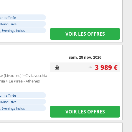
on raffinée
ll-inclusive
 Evenings Inclus
VOIR LES OFFRES
sam. 28 nov. 2026
3 989 €
dès
se (Livourne) > Civitavecchia
nia > Le Piree - Athenes
on raffinée
ll-inclusive
 Evenings Inclus
VOIR LES OFFRES