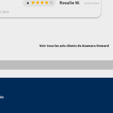
Rosalie W.
4
22/02/2024
 faire
Voir tous les avis clients de Azamara Onward
hés