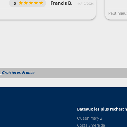
Francis B.
5
14/10/2024
Peut mieux
d
Croisières France
Bateaux les plus recherc
Queen mary 2
Costa Smeralda