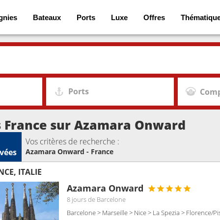
gnies
Bateaux
Ports
Luxe
Offres
Thématiqu
Ports
Comp
s France sur Azamara Onward
Vos critères de recherche :
vées
Azamara Onward - France
CE, ITALIE
Azamara Onward
8 jours
de Barcelone
Barcelone > Marseille > Nice > La Spezia > Florence/Pi