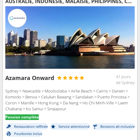
AUSTRALIE, INDONÉSIE, MALAISIE, PHILIPPINES, CHINE, VIETNAM, THAÏLANDE, SINGAPOUR
41 jours
Azamara Onward
de Sydney
Sydney > Newcastle > Mooloolaba > Airlie Beach > Cairns > Darwin >
Komodo > Benoa > Celukan Bawang > Sandakan > Puerto Princesa >
Coron > Manille > Hong Kong > Da Nang > Ho Chi Minh-Ville > Laem
Chabang > Ko Samui > Singapour
Pension complète
Restauration raffinée
Service attentionné
Boissons all-inclusive
Pourboires inclus