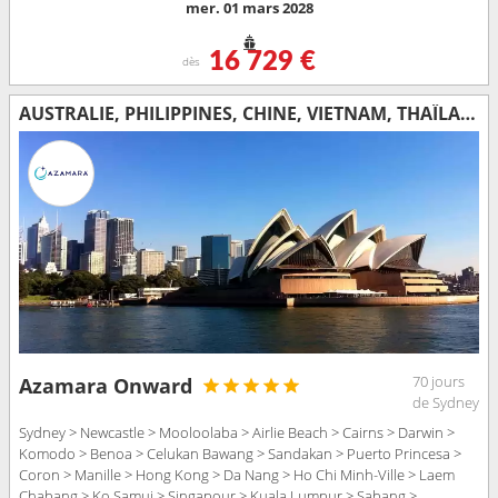
mer. 01 mars 2028
16 729 €
dès
AUSTRALIE, PHILIPPINES, CHINE, VIETNAM, THAÏLANDE, SINGAPOUR, MALAISIE, INDONÉSIE, SRI LANKA, INDE, MALDIVES, MAURICE, FRANCE, MADAGASCAR, AFRIQUE DU SUD
70 jours
Azamara Onward
de Sydney
Sydney > Newcastle > Mooloolaba > Airlie Beach > Cairns > Darwin >
Komodo > Benoa > Celukan Bawang > Sandakan > Puerto Princesa >
Coron > Manille > Hong Kong > Da Nang > Ho Chi Minh-Ville > Laem
Chabang > Ko Samui > Singapour > Kuala Lumpur > Sabang >