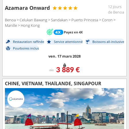
12 jours
Azamara Onward
de Benoa
Benoa > Celukan Bawang > Sandakan > Puerto Princesa > Coron >
Manille > Hong Kong
Payez en 4X
Restauration raffinée
Service attentionné
Boissons all-inclusive
Pourboires inclus
ven. 17 mars 2028
3 889 €
dès
CHINE, VIETNAM, THAÏLANDE, SINGAPOUR