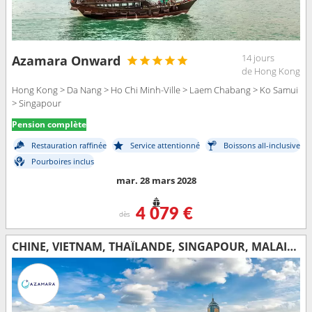
14 jours
Azamara Onward
de Hong Kong
Hong Kong > Da Nang > Ho Chi Minh-Ville > Laem Chabang > Ko Samui
> Singapour
Pension complète
Restauration raffinée
Service attentionné
Boissons all-inclusive
Pourboires inclus
mar. 28 mars 2028
4 079 €
dès
CHINE, VIETNAM, THAÏLANDE, SINGAPOUR, MALAISIE, INDONÉSIE, SRI LANKA, INDE, MALDIVES, MAURICE, FRANCE, MADAGASCAR, AFRIQUE DU SUD