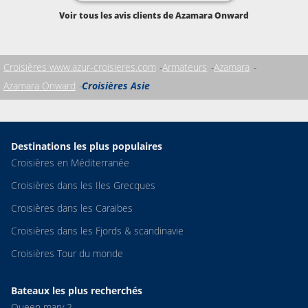
Voir tous les avis clients de Azamara Onward
Croisières www.azur-croisieres.com
Armateurs
Azamara
Azamara Onward
Croisières Asie
Destinations les plus populaires
Croisières en Méditerranée
Croisières dans les Iles Grecques
Croisières dans les Caraibes
Croisières dans les Fjords & scandinavie
Croisières Tour du monde
Bateaux les plus recherchés
Queen mary 2