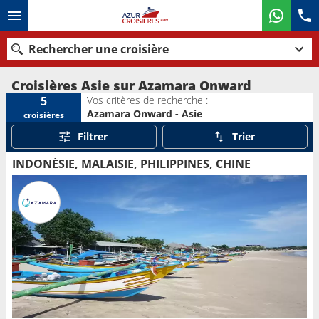
Rechercher une croisière
Croisières Asie sur Azamara Onward
Vos critères de recherche :
5
Azamara Onward - Asie
croisières
Nos destinations
Filtrer
Trier
Mois de départ
INDONÉSIE, MALAISIE, PHILIPPINES, CHINE
Ports
Compagnies
Rechercher