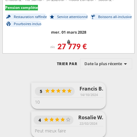
Hambantota > Colombo > Cochin > Male > Port Louis > Pointe des
Pension complète
Galets > Taolagnao > Richards Bay > Durban > Port Elisabeth > Cape
Town
Restauration raffinée
Service attentionné
Boissons all-inclusive
Pourboires inclus
mer. 01 mars 2028
27 779 €
dès
Date la plus récente
TRIER PAR
Francis B.
5
14/10/2024
10
Rosalie W.
4
22/02/2024
Peut mieux faire