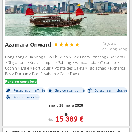
43 jours
Azamara Onward
de Hong Kong
Hong Kong > Da Nang > Ho Chi Minh-Ville > Laem Chabang > Ko Samui
> Singapour > Kuala Lumpur > Sabang > Hambantota > Colombo >
Cochin > Male > Port Louis > Pointe des Galets > Taolagnao > Richards
Bay > Durban > Port Elisabeth > Cape Town
Pension complète
Restauration raffinée
Service attentionné
Boissons all-inclusive
Pourboires inclus
mar. 28 mars 2028
15 389 €
dès