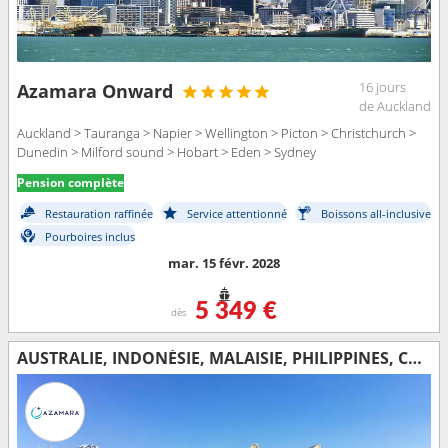
16 jours
Azamara Onward
de Auckland
Auckland > Tauranga > Napier > Wellington > Picton > Christchurch >
Dunedin > Milford sound > Hobart > Eden > Sydney
Pension complète
Restauration raffinée
Service attentionné
Boissons all-inclusive
Pourboires inclus
mar. 15 févr. 2028
5 349 €
dès
AUSTRALIE, INDONÉSIE, MALAISIE, PHILIPPINES, CHINE