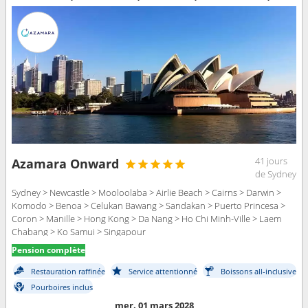
41 jours
Azamara Onward
de Sydney
Sydney > Newcastle > Mooloolaba > Airlie Beach > Cairns > Darwin >
Komodo > Benoa > Celukan Bawang > Sandakan > Puerto Princesa >
Coron > Manille > Hong Kong > Da Nang > Ho Chi Minh-Ville > Laem
Chabang > Ko Samui > Singapour
Pension complète
Restauration raffinée
Service attentionné
Boissons all-inclusive
Pourboires inclus
mer. 01 mars 2028