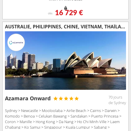
16 729 €
dès
AUSTRALIE, PHILIPPINES, CHINE, VIETNAM, THAÏLANDE, SINGAPOUR, MALAISIE, INDONÉSIE, SRI LANKA, INDE, MALDIVES, MAURICE, FRANCE, MADAGASCAR, AFRIQUE DU SUD
70 jours
Azamara Onward
de Sydney
Sydney > Newcastle > Mooloolaba > Airlie Beach > Cairns > Darwin >
Komodo > Benoa > Celukan Bawang > Sandakan > Puerto Princesa >
Coron > Manille > Hong Kong > Da Nang > Ho Chi Minh-Ville > Laem
Chabang > Ko Samui > Singapour > Kuala Lumpur > Sabang >