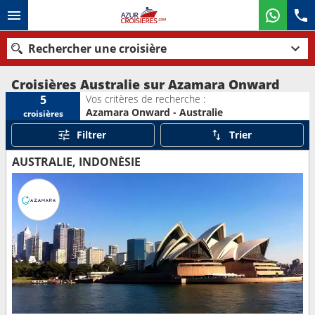
Rechercher une croisière
Croisières Australie sur Azamara Onward
Vos critères de recherche :
5
Azamara Onward - Australie
croisières
Nos destinations
Filtrer
Trier
Mois de départ
AUSTRALIE, INDONÉSIE
Ports
Compagnies
Rechercher