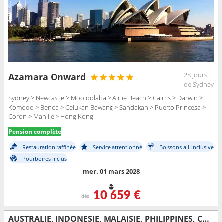
28 jours
Azamara Onward
de Sydney
Sydney > Newcastle > Mooloolaba > Airlie Beach > Cairns > Darwin >
Komodo > Benoa > Celukan Bawang > Sandakan > Puerto Princesa >
Coron > Manille > Hong Kong
Pension complète
Restauration raffinée
Service attentionné
Boissons all-inclusive
Pourboires inclus
mer. 01 mars 2028
10 659 €
dès
AUSTRALIE, INDONÉSIE, MALAISIE, PHILIPPINES, CHINE, VIETNAM, THAÏLANDE, SINGAPOUR