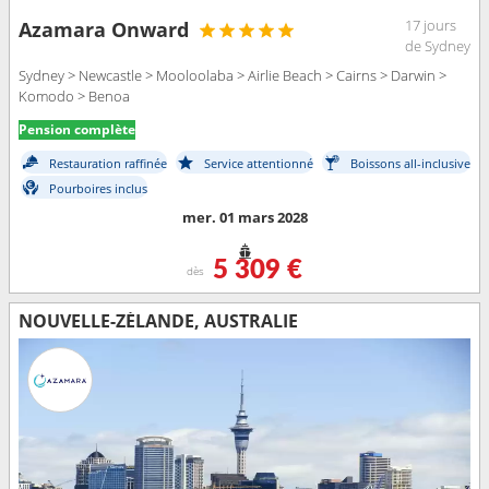
17 jours
Azamara Onward
de Sydney
Sydney > Newcastle > Mooloolaba > Airlie Beach > Cairns > Darwin >
Komodo > Benoa
Pension complète
Restauration raffinée
Service attentionné
Boissons all-inclusive
Pourboires inclus
mer. 01 mars 2028
5 309 €
dès
NOUVELLE-ZÉLANDE, AUSTRALIE