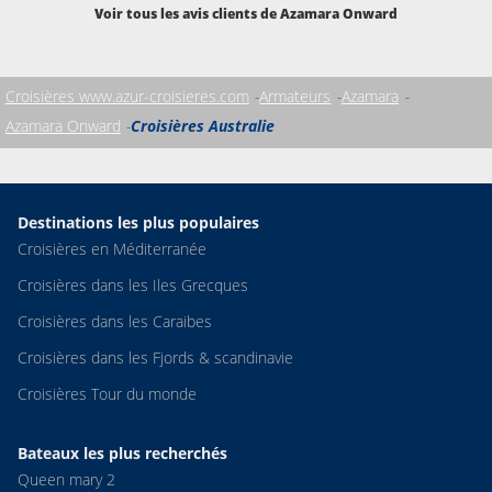
Voir tous les avis clients de Azamara Onward
Croisières www.azur-croisieres.com
Armateurs
Azamara
Azamara Onward
Croisières Australie
Destinations les plus populaires
Croisières en Méditerranée
Croisières dans les Iles Grecques
Croisières dans les Caraibes
Croisières dans les Fjords & scandinavie
Croisières Tour du monde
Bateaux les plus recherchés
Queen mary 2