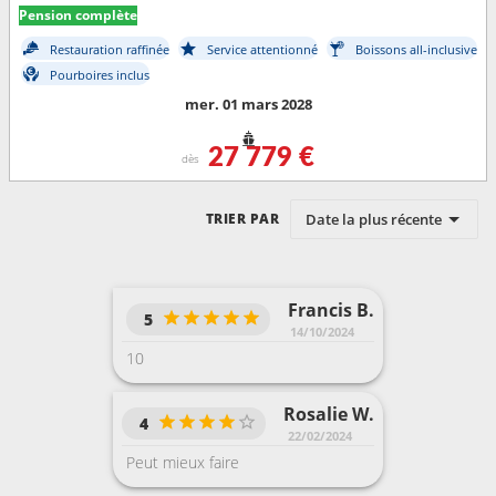
Hambantota > Colombo > Cochin > Male > Port Louis > Pointe des
Pension complète
Galets > Taolagnao > Richards Bay > Durban > Port Elisabeth > Cape
Town
Restauration raffinée
Service attentionné
Boissons all-inclusive
Pourboires inclus
mer. 01 mars 2028
27 779 €
dès
Date la plus récente
TRIER PAR
Francis B.
5
14/10/2024
10
Rosalie W.
4
22/02/2024
Peut mieux faire