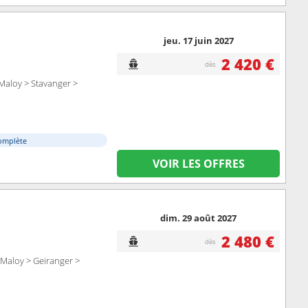
jeu. 17 juin 2027
2 420 €
dès
 Maloy > Stavanger >
omplète
VOIR LES OFFRES
dim. 29 août 2027
2 480 €
dès
Maloy > Geiranger >