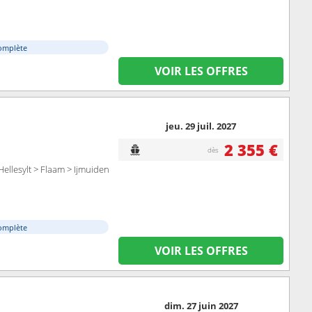
omplète
VOIR LES OFFRES
jeu. 29 juil. 2027
2 355 €
dès
 Hellesylt > Flaam > Ijmuiden
omplète
VOIR LES OFFRES
dim. 27 juin 2027