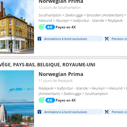
Norwegian Prima
12 jours
de Southampton
Southampton > Zeebrugge > Ijmuiden (Amsterdam) > 
Alesund > Akureyri > Isafjordur - Islande > Reykjavik
Payez en 4X
Animations à bord exclusives
Pension c
VÈGE, PAYS-BAS, BELGIQUE, ROYAUME-UNI
Norwegian Prima
11 jours
de Reykjavik
Reykjavik > Isafjordur - Islande > Akureyri > Alesund 
(Amsterdam) > Zeebrugge > Southampton
Payez en 4X
Animations à bord exclusives
Pension c