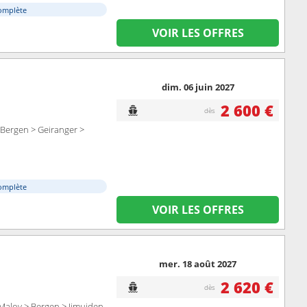
omplète
VOIR LES OFFRES
dim. 06 juin 2027
2 600 €
dès
Bergen > Geiranger >
omplète
VOIR LES OFFRES
mer. 18 août 2027
2 620 €
dès
> Maloy > Bergen > Ijmuiden