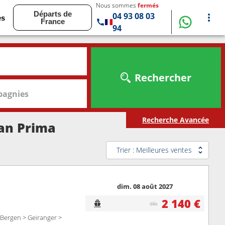
Nous sommes
fermés
Départs de
04 93 08 03
es
France
94
Rechercher
agnies
Recherche Avancée
ian Prima
Trier : Meilleures ventes
dim. 08 août 2027
2 140 €
dès
Bergen > Geiranger >