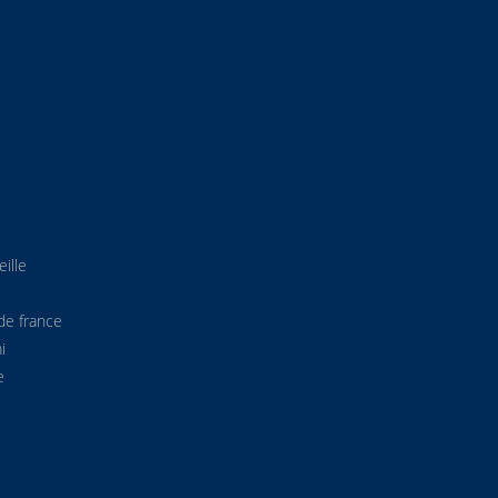
ille
de france
i
e