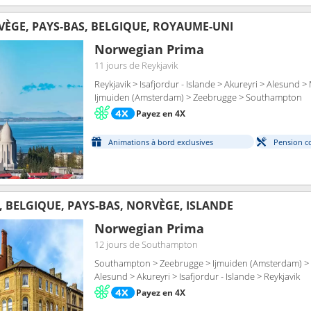
VÈGE, PAYS-BAS, BELGIQUE, ROYAUME-UNI
Norwegian Prima
11 jours
de Reykjavik
Reykjavik > Isafjordur - Islande > Akureyri > Alesund >
Ijmuiden (Amsterdam) > Zeebrugge > Southampton
Payez en 4X
Animations à bord exclusives
Pension c
 BELGIQUE, PAYS-BAS, NORVÈGE, ISLANDE
Norwegian Prima
12 jours
de Southampton
Southampton > Zeebrugge > Ijmuiden (Amsterdam) > 
Alesund > Akureyri > Isafjordur - Islande > Reykjavik
Payez en 4X