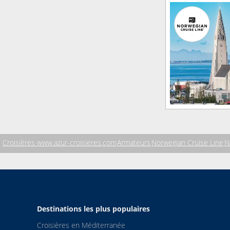
Croisières www.azur-croisieres.com
Armateurs
Norwegian Cruise Line
N
Destinations les plus populaires
Croisières en Méditerranée