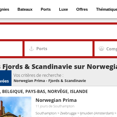
gnies
Bateaux
Ports
Luxe
Offres
Thématiqu
Ports
Comp
s Fjords & Scandinavie sur Norweg
Vos critères de recherche :
vées
Norwegian Prima - Fjords & Scandinavie
 BELGIQUE, PAYS-BAS, NORVÈGE, ISLANDE
Norwegian Prima
11 jours
de Southampton
Southampton > Zeebrugge > Ijmuiden (Amsterdam) > 