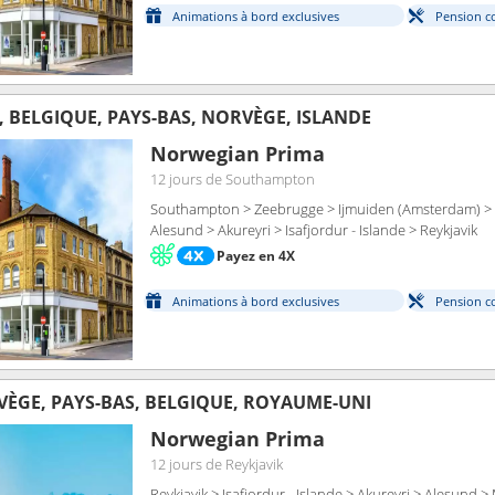
Animations à bord exclusives
Pension c
 BELGIQUE, PAYS-BAS, NORVÈGE, ISLANDE
Norwegian Prima
12 jours
de Southampton
Southampton > Zeebrugge > Ijmuiden (Amsterdam) > 
Alesund > Akureyri > Isafjordur - Islande > Reykjavik
Payez en 4X
Animations à bord exclusives
Pension c
VÈGE, PAYS-BAS, BELGIQUE, ROYAUME-UNI
Norwegian Prima
12 jours
de Reykjavik
Reykjavik > Isafjordur - Islande > Akureyri > Alesund 