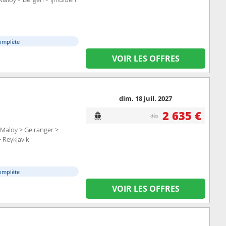
omplète
VOIR LES OFFRES
dim. 18 juil. 2027
2 635 €
dès
Maloy > Geiranger >
> Reykjavik
omplète
VOIR LES OFFRES