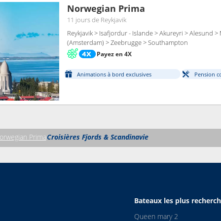
Norwegian Prima
11 jours
de Reykjavik
Reykjavik > Isafjordur - Islande > Akureyri > Alesund 
(Amsterdam) > Zeebrugge > Southampton
Payez en 4X
Animations à bord exclusives
Pension c
orwegian Prima
Croisières Fjords & Scandinavie
Bateaux les plus recherc
Queen mary 2