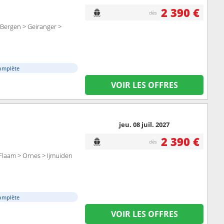
2 390 €
dès
Bergen > Geiranger >
omplète
VOIR LES OFFRES
jeu. 08 juil. 2027
2 390 €
dès
> Flaam > Ornes > Ijmuiden
omplète
VOIR LES OFFRES