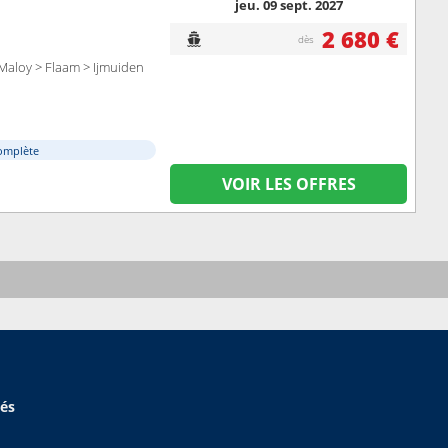
jeu. 09 sept. 2027
2 680 €
dès
> Maloy > Flaam > Ijmuiden
omplète
VOIR LES OFFRES
hés