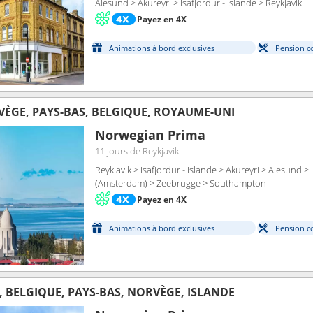
Alesund > Akureyri > Isafjordur - Islande > Reykjavik
Payez en 4X
Animations à bord exclusives
Pension c
VÈGE, PAYS-BAS, BELGIQUE, ROYAUME-UNI
Norwegian Prima
11 jours
de Reykjavik
Reykjavik > Isafjordur - Islande > Akureyri > Alesund >
(Amsterdam) > Zeebrugge > Southampton
Payez en 4X
Animations à bord exclusives
Pension c
 BELGIQUE, PAYS-BAS, NORVÈGE, ISLANDE