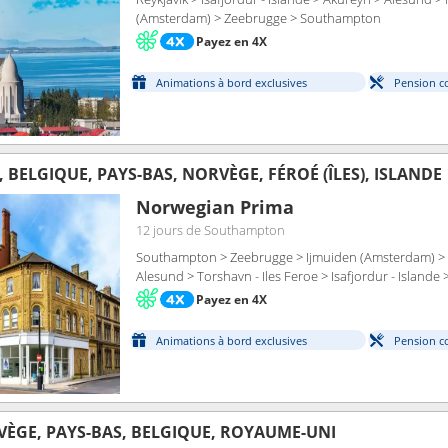
(Amsterdam) > Zeebrugge > Southampton
Payez en 4X
Animations à bord exclusives
Pension c
BELGIQUE, PAYS-BAS, NORVÈGE, FÉROÉ (ÎLES), ISLANDE
Norwegian Prima
12 jours
de Southampton
Southampton > Zeebrugge > Ijmuiden (Amsterdam) > 
Alesund > Torshavn - Iles Feroe > Isafjordur - Islande 
Payez en 4X
Animations à bord exclusives
Pension c
VÈGE, PAYS-BAS, BELGIQUE, ROYAUME-UNI