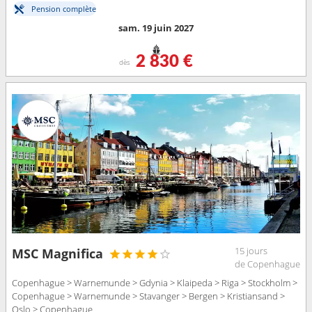
Pension complète
sam. 19 juin 2027
2 830 €
dès
15 jours
MSC Magnifica
de Copenhague
Copenhague > Warnemunde > Gdynia > Klaipeda > Riga > Stockholm >
Copenhague > Warnemunde > Stavanger > Bergen > Kristiansand >
Oslo > Copenhague