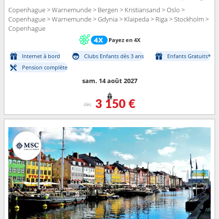
Copenhague > Warnemunde > Bergen > Kristiansand > Oslo >
Copenhague > Warnemunde > Gdynia > Klaipeda > Riga > Stockholm >
Copenhague
Payez en 4X
Internet à bord
Clubs Enfants dès 3 ans
Enfants Gratuits*
Pension complète
sam. 14 août 2027
3 150 €
dès