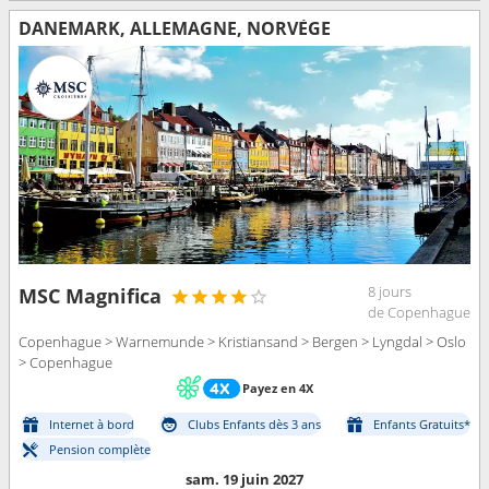
DANEMARK, ALLEMAGNE, NORVÈGE
8 jours
MSC Magnifica
de Copenhague
Copenhague > Warnemunde > Kristiansand > Bergen > Lyngdal > Oslo
> Copenhague
Payez en 4X
Internet à bord
Clubs Enfants dès 3 ans
Enfants Gratuits*
Pension complète
sam. 19 juin 2027