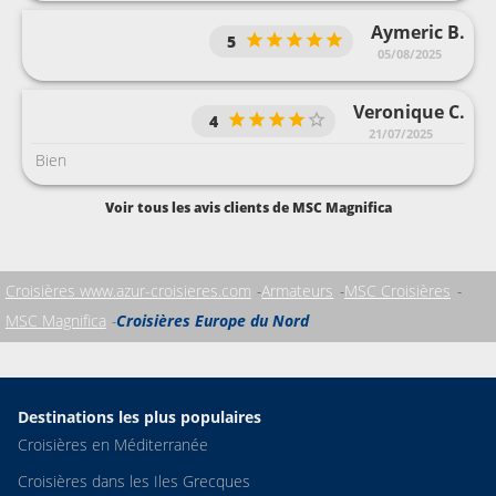
Aymeric B.
5
05/08/2025
Veronique C.
4
21/07/2025
Bien
Voir tous les avis clients de MSC Magnifica
Croisières www.azur-croisieres.com
Armateurs
MSC Croisières
MSC Magnifica
Croisières Europe du Nord
Destinations les plus populaires
Croisières en Méditerranée
Croisières dans les Iles Grecques