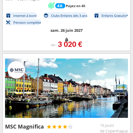
Payez en 4X
Internet à bord
Clubs Enfants dès 3 ans
Enfants Gratuits*
Pension complète
sam. 26 juin 2027
3 020 €
dès
15 jours
MSC Magnifica
de Copenhague