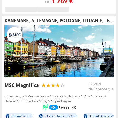
1 769 €
dès
DANEMARK, ALLEMAGNE, POLOGNE, LITUANIE, LETTONIE, ESTONIE, FINLANDE, SUÈDE
12 jours
MSC Magnifica
de Copenhague
Copenhague > Warnemunde > Gdynia > Klaipeda > Riga > Tallinn >
Helsinki > Stockholm > Visby > Copenhague
Payez en 4X
Internet à bord
Clubs Enfants dès 3 ans
Enfants Gratuits*