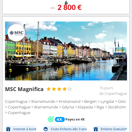
2 800 €
dès
15 jours
MSC Magnifica
de Copenhague
Copenhague > Warnemunde > Kristiansand > Bergen > Lyngdal > Oslo
> Copenhague > Warnemunde > Gdynia > Klaipeda > Riga > Stockholm
> Copenhague
Payez en 4X
Internet à bord
Clubs Enfants dès 3 ans
Enfants Gratuits*