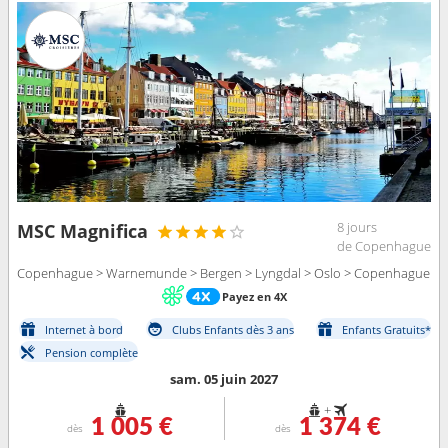
8 jours
MSC Magnifica
de Copenhague
Copenhague > Warnemunde > Bergen > Lyngdal > Oslo > Copenhague
Payez en 4X
Internet à bord
Clubs Enfants dès 3 ans
Enfants Gratuits*
Pension complète
sam. 05 juin 2027
+
1 005 €
1 374 €
dès
dès