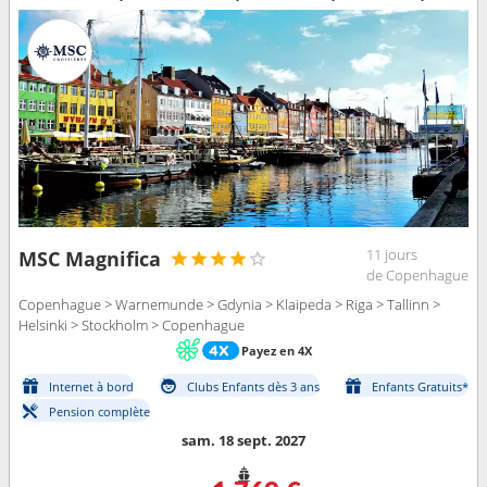
11 jours
MSC Magnifica
de Copenhague
Copenhague > Warnemunde > Gdynia > Klaipeda > Riga > Tallinn >
Helsinki > Stockholm > Copenhague
Payez en 4X
Internet à bord
Clubs Enfants dès 3 ans
Enfants Gratuits*
Pension complète
sam. 18 sept. 2027