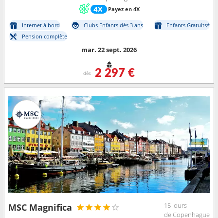
Payez en 4X
Internet à bord
Clubs Enfants dès 3 ans
Enfants Gratuits*
Pension complète
mar. 22 sept. 2026
2 297 €
dès
15 jours
MSC Magnifica
de Copenhague