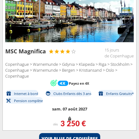
15 jours
MSC Magnifica
de Copenhague
Copenhague > Warnemunde > Gdynia > Klaipeda > Riga > Stockholm >
Copenhague > Warnemunde > Bergen > Kristiansand > Oslo >
Copenhague
Payez en 4X
Internet à bord
Clubs Enfants dès 3 ans
Enfants Gratuits*
Pension complète
sam. 07 août 2027
3 250 €
dès
VOIR PLUS DE CROISIÈRES