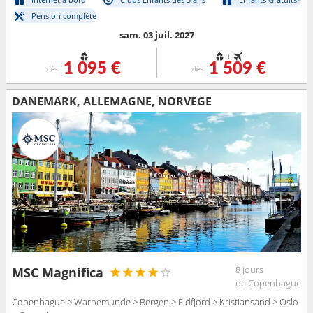
Pension complète
sam. 03 juil. 2027
+
1 095 €
1 509 €
dès
dès
DANEMARK, ALLEMAGNE, NORVÈGE
8 jours
MSC Magnifica
de Copenhague
Copenhague > Warnemunde > Bergen > Eidfjord > Kristiansand > Oslo