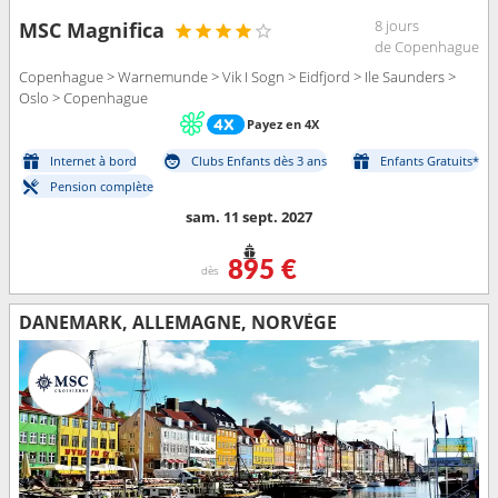
8 jours
MSC Magnifica
de Copenhague
Copenhague > Warnemunde > Vik I Sogn > Eidfjord > Ile Saunders >
Oslo > Copenhague
Payez en 4X
Internet à bord
Clubs Enfants dès 3 ans
Enfants Gratuits*
Pension complète
sam. 11 sept. 2027
895 €
dès
DANEMARK, ALLEMAGNE, NORVÈGE