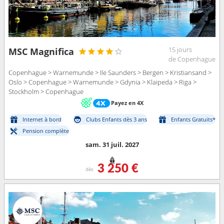
15 jours
MSC Magnifica
de Copenhague
Copenhague > Warnemunde > Ile Saunders > Bergen > Kristiansand >
Oslo > Copenhague > Warnemunde > Gdynia > Klaipeda > Riga >
Stockholm > Copenhague
Payez en 4X
Internet à bord
Clubs Enfants dès 3 ans
Enfants Gratuits*
Pension complète
sam. 31 juil. 2027
3 250 €
dès