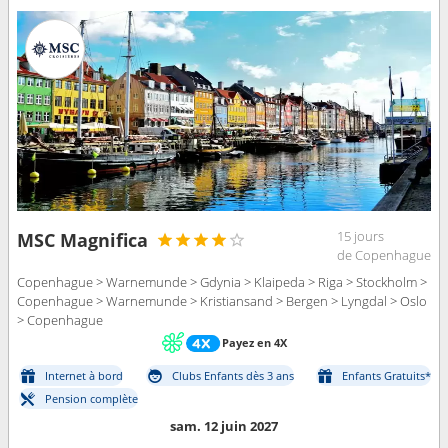
15 jours
MSC Magnifica
de Copenhague
Copenhague > Warnemunde > Gdynia > Klaipeda > Riga > Stockholm >
Copenhague > Warnemunde > Kristiansand > Bergen > Lyngdal > Oslo
> Copenhague
Payez en 4X
Internet à bord
Clubs Enfants dès 3 ans
Enfants Gratuits*
Pension complète
sam. 12 juin 2027