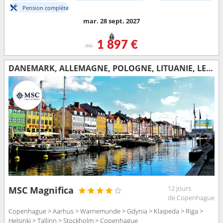
Pension complète
mar. 28 sept. 2027
1 897 €
dès
DANEMARK, ALLEMAGNE, POLOGNE, LITUANIE, LETTONIE, FINLANDE, ESTONIE, SUÈDE
12 jours
MSC Magnifica
de Copenhague
Copenhague > Aarhus > Warnemunde > Gdynia > Klaipeda > Riga >
Helsinki > Tallinn > Stockholm > Copenhague