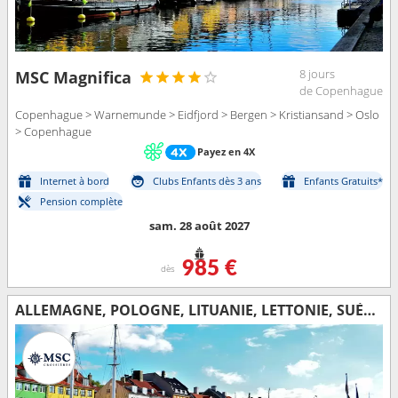
8 jours
MSC Magnifica
de Copenhague
Copenhague > Warnemunde > Eidfjord > Bergen > Kristiansand > Oslo
> Copenhague
Payez en 4X
Internet à bord
Clubs Enfants dès 3 ans
Enfants Gratuits*
Pension complète
sam. 28 août 2027
985 €
dès
ALLEMAGNE, POLOGNE, LITUANIE, LETTONIE, SUÈDE, DANEMARK