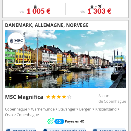
+
1 005 €
1 303 €
dès
dès
DANEMARK, ALLEMAGNE, NORVÈGE
8 jours
MSC Magnifica
de Copenhague
Copenhague > Warnemunde > Stavanger > Bergen > Kristiansand >
Oslo > Copenhague
Payez en 4X
Internet à bord
Clubs Enfants dès 3 ans
Enfants Gratuits*