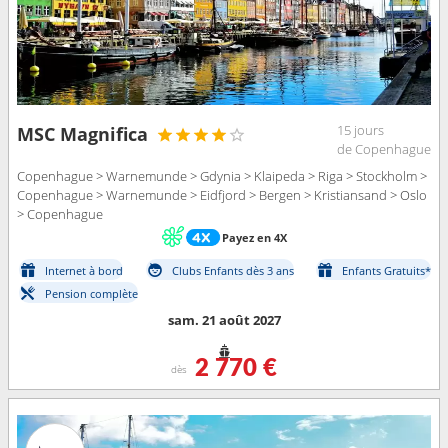
15 jours
MSC Magnifica
de Copenhague
Copenhague > Warnemunde > Gdynia > Klaipeda > Riga > Stockholm >
Copenhague > Warnemunde > Eidfjord > Bergen > Kristiansand > Oslo
> Copenhague
Payez en 4X
Internet à bord
Clubs Enfants dès 3 ans
Enfants Gratuits*
Pension complète
sam. 21 août 2027
2 770 €
dès