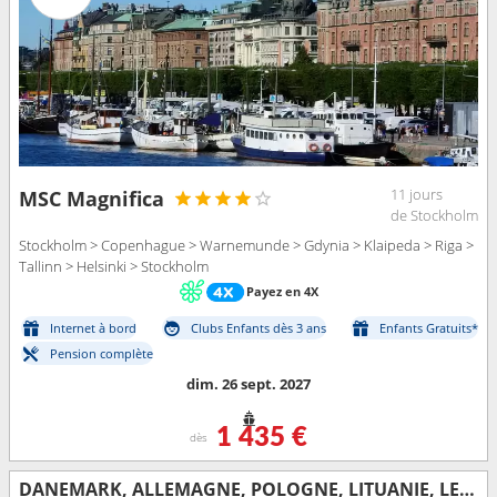
11 jours
MSC Magnifica
de Stockholm
Stockholm > Copenhague > Warnemunde > Gdynia > Klaipeda > Riga >
Tallinn > Helsinki > Stockholm
Payez en 4X
Internet à bord
Clubs Enfants dès 3 ans
Enfants Gratuits*
Pension complète
dim. 26 sept. 2027
1 435 €
dès
DANEMARK, ALLEMAGNE, POLOGNE, LITUANIE, LETTONIE, ESTONIE, FINLANDE, SUÈDE