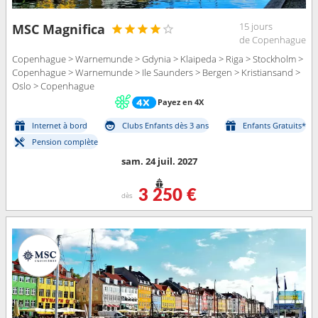
15 jours
MSC Magnifica
de Copenhague
Copenhague > Warnemunde > Gdynia > Klaipeda > Riga > Stockholm >
Copenhague > Warnemunde > Ile Saunders > Bergen > Kristiansand >
Oslo > Copenhague
Payez en 4X
Internet à bord
Clubs Enfants dès 3 ans
Enfants Gratuits*
Pension complète
sam. 24 juil. 2027
3 250 €
dès