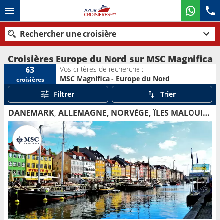
Rechercher une croisière
Croisières Europe du Nord sur MSC Magnifica
Vos critères de recherche :
63
MSC Magnifica - Europe du Nord
croisières
Nos destinations
Filtrer
Trier
Mois de départ
DANEMARK, ALLEMAGNE, NORVÈGE, ÎLES MALOUINES
Ports
Compagnies
Rechercher