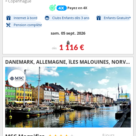
> Copenhague
Payez en 4X
Internet à bord
Clubs Enfants dès 3 ans
Enfants Gratuits*
Pension complète
sam. 05 sept. 2026
1 116 €
dès
DANEMARK, ALLEMAGNE, ÎLES MALOUINES, NORVÈGE
8 jours