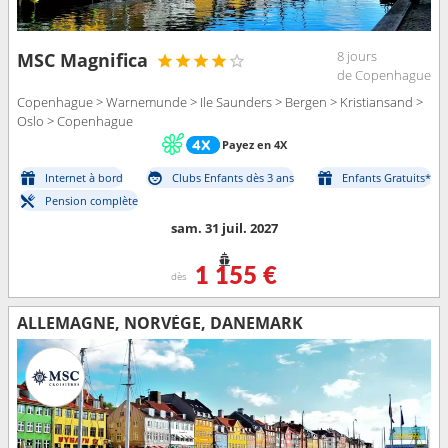
8 jours
MSC Magnifica
de Copenhague
Copenhague > Warnemunde > Ile Saunders > Bergen > Kristiansand >
Oslo > Copenhague
Payez en 4X
Internet à bord
Clubs Enfants dès 3 ans
Enfants Gratuits*
Pension complète
sam. 31 juil. 2027
1 155 €
dès
ALLEMAGNE, NORVÈGE, DANEMARK