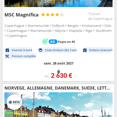
15 jours
MSC Magnifica
de Copenhague
Copenhague > Warnemunde > Eidfjord > Bergen > Kristiansand > Oslo
> Copenhague > Warnemunde > Gdynia > Klaipeda > Riga > Stockholm
> Copenhague
Payez en 4X
Internet à bord
Clubs Enfants dès 3 ans
Enfants Gratuits*
Pension complète
sam. 28 août 2027
2 630 €
dès
NORVÈGE, ALLEMAGNE, DANEMARK, SUÈDE, LETTONIE, POLOGNE, LITUANIE