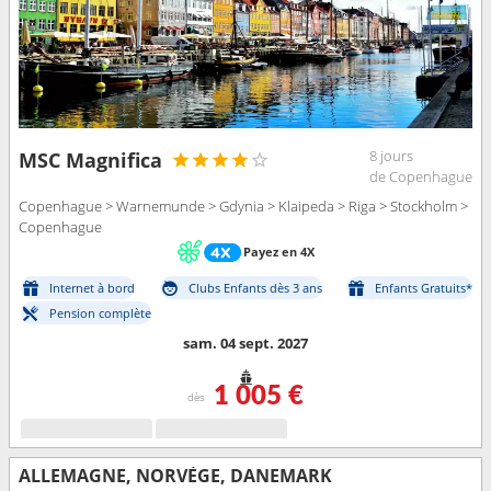
8 jours
MSC Magnifica
de Copenhague
Copenhague > Warnemunde > Gdynia > Klaipeda > Riga > Stockholm >
Copenhague
Payez en 4X
Internet à bord
Clubs Enfants dès 3 ans
Enfants Gratuits*
Pension complète
sam. 04 sept. 2027
1 005 €
dès
ALLEMAGNE, NORVÈGE, DANEMARK