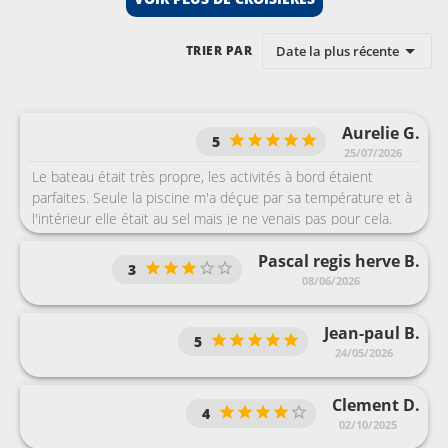
Date la plus récente
TRIER PAR
Aurelie G.
5
25/07/2026
Le bateau était très propre, les activités à bord étaient
parfaites. Seule la piscine m'a déçue par sa température et à
l'intérieur elle était au sel mais je ne venais pas pour cela.
Pascal regis herve B.
3
08/06/2026
Jean-paul B.
5
24/05/2026
Clement D.
4
02/10/2025