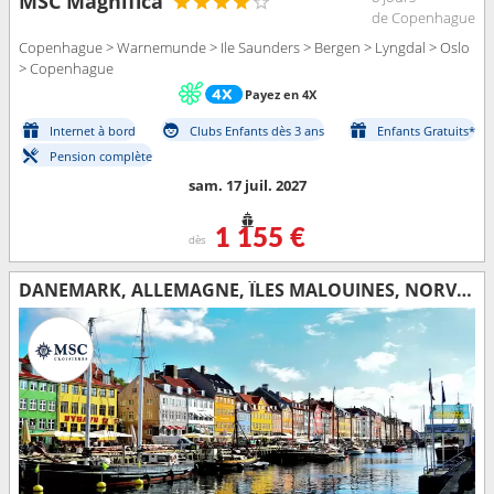
MSC Magnifica
de Copenhague
Copenhague > Warnemunde > Ile Saunders > Bergen > Lyngdal > Oslo
> Copenhague
Payez en 4X
Internet à bord
Clubs Enfants dès 3 ans
Enfants Gratuits*
Pension complète
sam. 17 juil. 2027
1 155 €
dès
DANEMARK, ALLEMAGNE, ÎLES MALOUINES, NORVÈGE