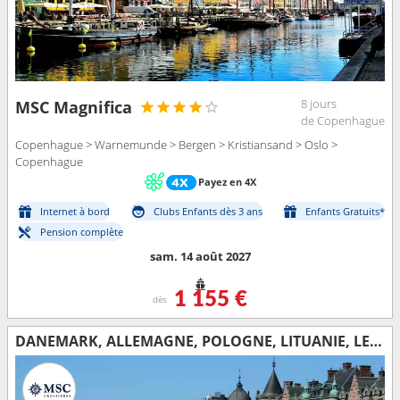
8 jours
MSC Magnifica
de Copenhague
Copenhague > Warnemunde > Bergen > Kristiansand > Oslo >
Copenhague
Payez en 4X
Internet à bord
Clubs Enfants dès 3 ans
Enfants Gratuits*
Pension complète
sam. 14 août 2027
1 155 €
dès
DANEMARK, ALLEMAGNE, POLOGNE, LITUANIE, LETTONIE, ESTONIE, FINLANDE, SUÈDE