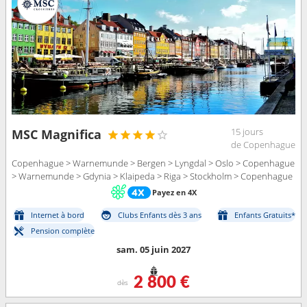
15 jours
MSC Magnifica
de Copenhague
Copenhague > Warnemunde > Bergen > Lyngdal > Oslo > Copenhague
> Warnemunde > Gdynia > Klaipeda > Riga > Stockholm > Copenhague
Payez en 4X
Internet à bord
Clubs Enfants dès 3 ans
Enfants Gratuits*
Pension complète
sam. 05 juin 2027
2 800 €
dès