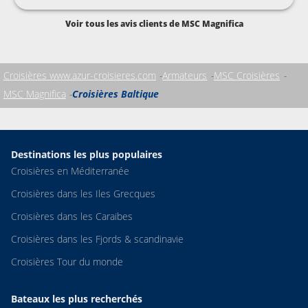
Voir tous les avis clients de MSC Magnifica
Croisières www.azur-croisieres.com
Armateurs
MSC Croisières
MSC Magnifica
Croisières Baltique
Destinations les plus populaires
Croisières en Méditerranée
Croisières dans les Iles Grecques
Croisières dans les Caraibes
Croisières dans les Fjords & scandinavie
Croisières Tour du monde
Bateaux les plus recherchés