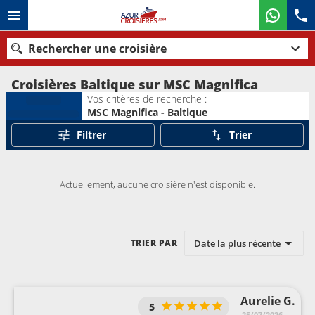
Rechercher une croisière
Croisières Baltique sur MSC Magnifica
Vos critères de recherche :
MSC Magnifica - Baltique
Nos destinations
Filtrer
Trier
Mois de départ
Actuellement, aucune croisière n'est disponible.
Ports
Compagnies
Rechercher
Date la plus récente
TRIER PAR
Aurelie G.
5
25/07/2026