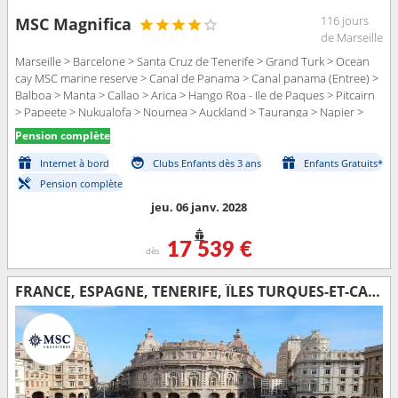
116 jours
MSC Magnifica
de Marseille
Marseille > Barcelone > Santa Cruz de Tenerife > Grand Turk > Ocean
cay MSC marine reserve > Canal de Panama > Canal panama (Entree) >
Balboa > Manta > Callao > Arica > Hango Roa - Ile de Paques > Pitcairn
> Papeete > Nukualofa > Noumea > Auckland > Tauranga > Napier >
Picton > Wellington > Sydney > Cairns > Lombok > Benoa > Ho Chi
Pension complète
Minh-Ville > Baie d Halong > Chan May > Laem Chabang > Sihanoukville
> Singapour > Port Klang > Colombo > Cochin > Bombay > Dubai >
Internet à bord
Clubs Enfants dès 3 ans
Enfants Gratuits*
Mascate > Aqaba > Canal de suez (sortie) > Canal de Suez > Alexandrie
Pension complète
> Civitavecchia - Rome > Gênes > Marseille
jeu. 06 janv. 2028
17 539 €
dès
FRANCE, ESPAGNE, TENERIFE, ÎLES TURQUES-ET-CAÏQUES, BAHAMAS, PANAMA, ÉQUATEUR, PÉROU, CHILI, ROYAUME-UNI, TONGA, NOUVELLE-CALÉDONIE, NOUVELLE-ZÉLANDE, AUSTRALIE, INDONÉSIE, VIETNAM, THAÏLANDE, CAMBODG