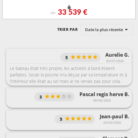
33 539 €
dès
Date la plus récente
TRIER PAR
Aurelie G.
5
25/07/2026
Le bateau était très propre, les activités à bord étaient
parfaites. Seule la piscine m'a déçue par sa température et à
l'intérieur elle était au sel mais je ne venais pas pour cela.
Pascal regis herve B.
3
08/06/2026
Jean-paul B.
5
24/05/2026