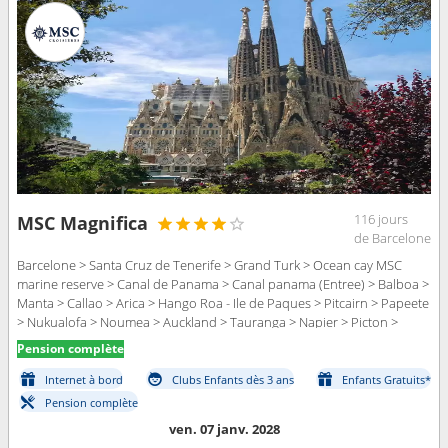
116 jours
MSC Magnifica
de Barcelone
Barcelone > Santa Cruz de Tenerife > Grand Turk > Ocean cay MSC
marine reserve > Canal de Panama > Canal panama (Entree) > Balboa >
Manta > Callao > Arica > Hango Roa - Ile de Paques > Pitcairn > Papeete
> Nukualofa > Noumea > Auckland > Tauranga > Napier > Picton >
Wellington > Sydney > Cairns > Lombok > Benoa > Ho Chi Minh-Ville >
Pension complète
Baie d Halong > Chan May > Laem Chabang > Sihanoukville >
Singapour > Port Klang > Colombo > Cochin > Bombay > Dubai >
Internet à bord
Clubs Enfants dès 3 ans
Enfants Gratuits*
Mascate > Aqaba > Canal de suez (sortie) > Canal de Suez > Alexandrie
Pension complète
> Civitavecchia - Rome > Gênes > Marseille > Barcelone
ven. 07 janv. 2028