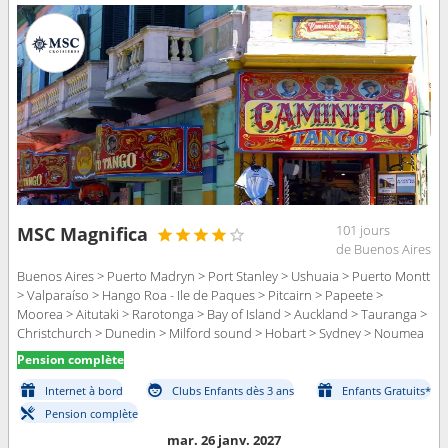
101 jours
MSC Magnifica
de Buenos Aires
Buenos Aires > Puerto Madryn > Port Stanley > Ushuaia > Puerto Montt
> Valparaíso > Hango Roa - Ile de Paques > Pitcairn > Papeete >
Moorea > Aitutaki > Rarotonga > Bay of Island > Auckland > Tauranga >
Christchurch > Dunedin > Milford sound > Hobart > Sydney > Noumea
> Luganville > Pago Pago > Apia > Honolulu > Hilo > Los Angeles >
Pension complète
Cabo san Lucas > Puntarenas > Balboa > Canal panama (Entree) >
Canal de Panama > La Romana > Road Town (Iles Vierges) > Saint-
Internet à bord
Clubs Enfants dès 3 ans
Enfants Gratuits*
Martin (Philipsburg) > Las Palmas > Ibiza > Naples > Civitavecchia -
Pension complète
Rome > Gênes
mar. 26 janv. 2027