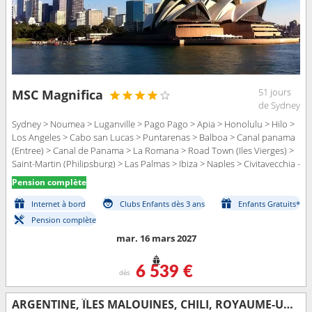
51 jours
MSC Magnifica
de Sydney
Sydney > Noumea > Luganville > Pago Pago > Apia > Honolulu > Hilo >
Los Angeles > Cabo san Lucas > Puntarenas > Balboa > Canal panama
(Entree) > Canal de Panama > La Romana > Road Town (Iles Vierges) >
Saint-Martin (Philipsburg) > Las Palmas > Ibiza > Naples > Civitavecchia -
Rome
Pension complète
Internet à bord
Clubs Enfants dès 3 ans
Enfants Gratuits*
Pension complète
mar. 16 mars 2027
6 539 €
dès
ARGENTINE, ÎLES MALOUINES, CHILI, ROYAUME-UNI, FRANCE, ÎLES COOK, NOUVELLE-ZÉLANDE, AUSTRALIE, NOUVELLE-CALÉDONIE, VANUATU, SAMOA, ÉTATS-UNIS, MEXIQUE, COSTA RICA, PANAMA, RÉPUBLIQUE DOMINICAINE, TORT