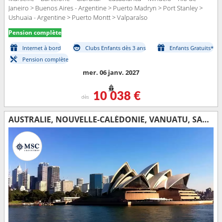
Janeiro > Buenos Aires - Argentine > Puerto Madryn > Port Stanley >
Ushuaia - Argentine > Puerto Montt > Valparaíso
Pension complète
Internet à bord
Clubs Enfants dès 3 ans
Enfants Gratuits*
Pension complète
mer. 06 janv. 2027
10 038 €
dès
AUSTRALIE, NOUVELLE-CALÉDONIE, VANUATU, SAMOA, ÉTATS-UNIS, MEXIQUE, COSTA RICA, PANAMA, RÉPUBLIQUE DOMINICAINE, TORTOLA, SAINT-MARTIN, MAJORQUE, IBIZA, ITALIE