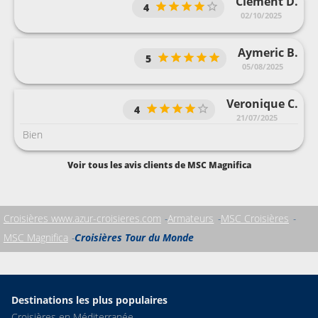
Clement D.
4
02/10/2025
Aymeric B.
5
05/08/2025
Veronique C.
4
21/07/2025
Bien
Voir tous les avis clients de MSC Magnifica
Croisières www.azur-croisieres.com
Armateurs
MSC Croisières
MSC Magnifica
Croisières Tour du Monde
Destinations les plus populaires
Croisières en Méditerranée