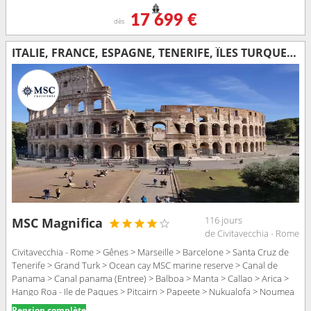
17 699 €
dès
ITALIE, FRANCE, ESPAGNE, TENERIFE, ÎLES TURQUES-ET-CAÏQUES, BAHAMAS, PANAMA, ÉQUATEUR, PÉROU, CHILI, ROYAUME-UNI, TONGA, NOUVELLE-CALÉDONIE, NOUVELLE-ZÉLANDE, AUSTRALIE, INDONÉSIE, VIETNAM, THAÏLANDE,
116 jours
MSC Magnifica
de Civitavecchia - Rome
Civitavecchia - Rome > Gênes > Marseille > Barcelone > Santa Cruz de
Tenerife > Grand Turk > Ocean cay MSC marine reserve > Canal de
Panama > Canal panama (Entree) > Balboa > Manta > Callao > Arica >
Hango Roa - Ile de Paques > Pitcairn > Papeete > Nukualofa > Noumea
> Auckland > Tauranga > Napier > Picton > Wellington > Sydney >
Pension complète