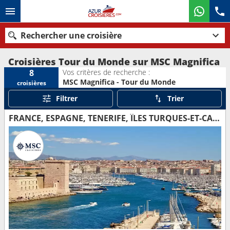
Rechercher une croisière
Croisières Tour du Monde sur MSC Magnifica
Vos critères de recherche :
8
MSC Magnifica - Tour du Monde
croisières
Nos destinations
Filtrer
Trier
Mois de départ
FRANCE, ESPAGNE, TENERIFE, ÎLES TURQUES-ET-CAÏQUES, BAHAMAS, PANAMA, ÉQUATEUR, PÉROU, CHILI, ROYAUME-UNI, TONGA, NOUVELLE-CALÉDONIE, NOUVELLE-ZÉLANDE, AUSTRALIE, INDONÉSIE, VIETNAM, THAÏLANDE, CAMBODG
Ports
Compagnies
Rechercher