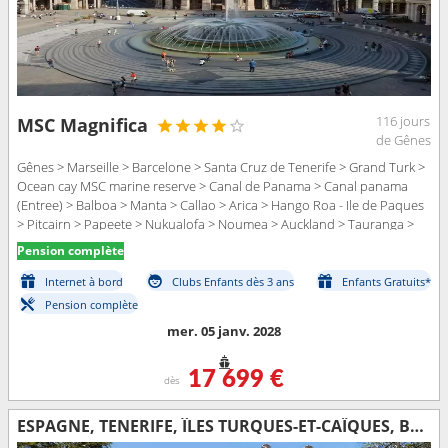
116 jours
MSC Magnifica
de Gênes
Gênes > Marseille > Barcelone > Santa Cruz de Tenerife > Grand Turk >
Ocean cay MSC marine reserve > Canal de Panama > Canal panama
(Entree) > Balboa > Manta > Callao > Arica > Hango Roa - Ile de Paques
> Pitcairn > Papeete > Nukualofa > Noumea > Auckland > Tauranga >
Napier > Picton > Wellington > Sydney > Cairns > Lombok > Benoa > Ho
Pension complète
Chi Minh-Ville > Baie d Halong > Chan May > Laem Chabang >
Sihanoukville > Singapour > Port Klang > Colombo > Cochin > Bombay
Internet à bord
Clubs Enfants dès 3 ans
Enfants Gratuits*
> Dubai > Mascate > Aqaba > Canal de suez (sortie) > Canal de Suez >
Pension complète
Alexandrie > Civitavecchia - Rome > Gênes
mer. 05 janv. 2028
17 699 €
dès
ESPAGNE, TENERIFE, ÎLES TURQUES-ET-CAÏQUES, BAHAMAS, PANAMA, ÉQUATEUR, PÉROU, CHILI, ROYAUME-UNI, FRANCE, TONGA, NOUVELLE-CALÉDONIE, NOUVELLE-ZÉLANDE, AUSTRALIE, INDONÉSIE, VIETNAM, THAÏLANDE, CAMBODG