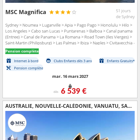
51 jours
MSC Magnifica
de Sydney
Sydney > Noumea > Luganville > Apia > Pago Pago > Honolulu > Hilo >
Los Angeles > Cabo san Lucas > Puntarenas > Balboa > Canal panama
(Entree) > Canal de Panama > La Romana > Road Town (Iles Vierges) >
Saint-Martin (Philipsburg) > Las Palmas > Ibiza > Naples > Civitavecchia -
Rome
Pension complète
Internet à bord
Clubs Enfants dès 3 ans
Enfants Gratuits*
Pension complète
mar. 16 mars 2027
6 539 €
dès
AUSTRALIE, NOUVELLE-CALÉDONIE, VANUATU, SAMOA, ÉTATS-UNIS, MEXIQUE, COSTA RICA, PANAMA, RÉPUBLIQUE DOMINICAINE, TORTOLA, SAINT-MARTIN, MAJORQUE, IBIZA, ITALIE