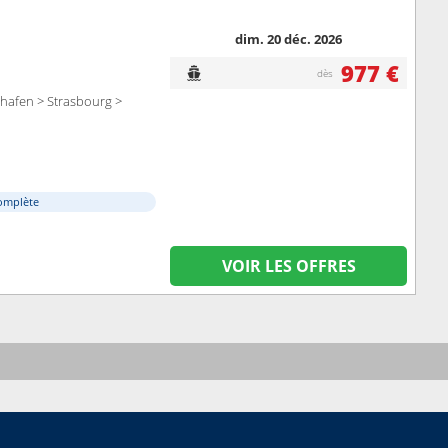
dim. 20 déc. 2026
977 €
dès
hafen > Strasbourg >
omplète
VOIR LES OFFRES