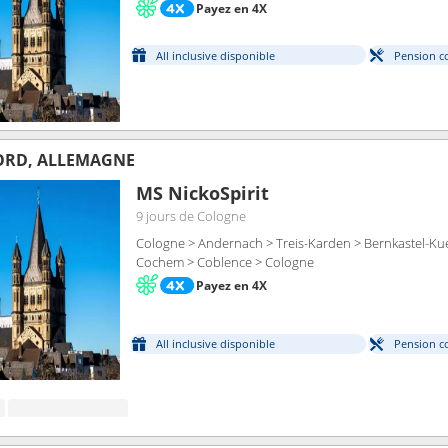
Payez en 4X
All inclusive disponible
Pension c
ORD, ALLEMAGNE
MS NickoSpirit
9 jours
de Cologne
Cologne > Andernach > Treis-Karden > Bernkastel-Kue
Cochem > Coblence > Cologne
Payez en 4X
All inclusive disponible
Pension c