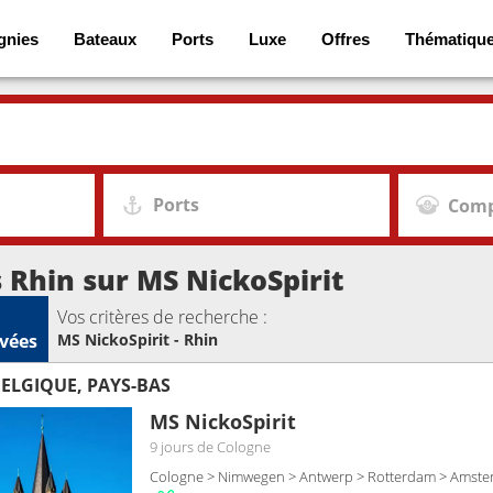
gnies
Bateaux
Ports
Luxe
Offres
Thématiqu
Ports
Comp
s Rhin sur MS NickoSpirit
Vos critères de recherche :
vées
MS NickoSpirit - Rhin
ELGIQUE, PAYS-BAS
MS NickoSpirit
9 jours
de Cologne
Cologne > Nimwegen > Antwerp > Rotterdam > Amst