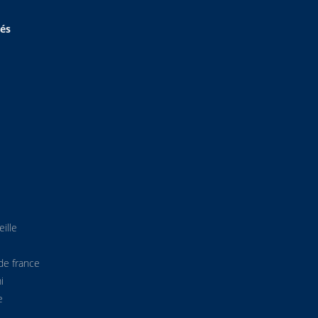
hés
ille
de france
i
e