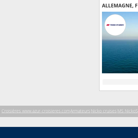
ALLEMAGNE, 
Croisières www.azur-croisieres.com
Armateurs
Nicko cruises
MS NickoSp