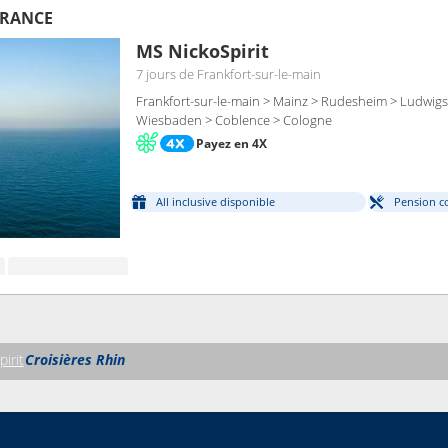
FRANCE
MS NickoSpirit
7 jours
de Frankfort-sur-le-main
Frankfort-sur-le-main > Mainz > Rudesheim > Ludwigs
Wiesbaden > Coblence > Cologne
Payez en 4X
All inclusive disponible
Pension c
irit
Croisières Rhin