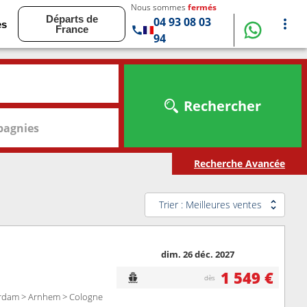
Nous sommes
fermés
Départs de
04 93 08 03
es
France
94
Rechercher
agnies
Recherche Avancée
Trier : Meilleures ventes
dim. 26 déc. 2027
1 549 €
dès
erdam > Arnhem > Cologne