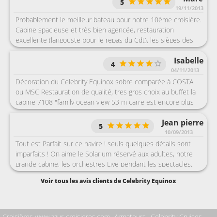
5
bateaux mis en service. Excellente nourriture avec de la
19/11/2013
langouste incluse dans le menu du nouvel an : bravo ! Le club
Probablement le meilleur bateau pour notre 10ème croisière.
enfant était parfait.
Cabine spacieuse et très bien agencée, restauration
excellente (langouste pour le repas du Cdt), les sièges des
différents bars très confortables. Parmi les originalités une
Isabelle
vrai pelouse sur le pont 14 et un spectacle de souffleurs de
4
verre !
04/11/2013
Décoration du Celebrity Equinox sobre comparée à COSTA
ou MSC Restauration de qualité, tres gros choix au buffet la
cabine 7108 "family ocean view 53 m carre est encore plus
grande qu'une suite, moins bien amenagée bien sûr et les
Jean pierre
services en moins, mais elle est d'un tres bon rapport
5
quialité / prix car pour la taille elle est au même prix que les
10/09/2013
autres cabines balcon, juste un inconvenient beaucoup de
Tout est Parfait sur ce navire ! seuls quelques détails sont
vibrations et de bruit quand le navire accoste peu d
imparfaits ! On aime le Solarium réservé aux adultes, notre
animations en journée, on regrette que les jeux ne soient
grande cabine, les orchestres Live pendant les spectacles.
pas laissés à disposition sur la partie gazon. Cette compagnie
Au restaurant c'est l'AMERIQUE : nouriture excellente, bar à
Voir tous les avis clients de Celebrity Equinox
n est pas adaptée aux familles mais plus aux couples grand
Sushi (1000 à 1500 jours !!!!). croisière Equinox du
calme a bord avec 1000 passagers de moins que sur COSTA
21/08/2013
ou MSC cela se ressent et est tres agreable . Prestations de
bonne qualité, personnel en majorite charmant par contre
Croisières www.azur-croisieres.com
Armateurs
Celebrity Cruises