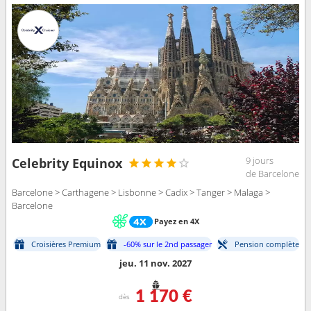
9 jours
Celebrity Equinox
de Barcelone
Barcelone > Carthagene > Lisbonne > Cadix > Tanger > Malaga >
Barcelone
Payez en 4X
Croisières Premium
-60% sur le 2nd passager
Pension complète
jeu. 11 nov. 2027
1 170 €
dès