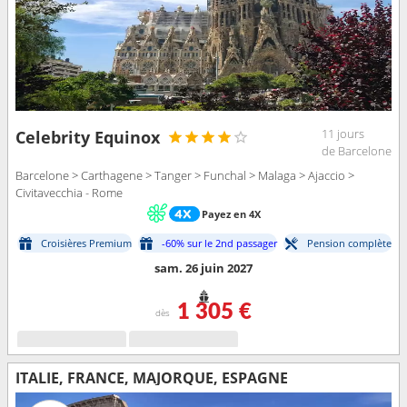
11 jours
Celebrity Equinox
de Barcelone
Barcelone > Carthagene > Tanger > Funchal > Malaga > Ajaccio >
Civitavecchia - Rome
Payez en 4X
Croisières Premium
-60% sur le 2nd passager
Pension complète
sam. 26 juin 2027
1 305 €
dès
ITALIE, FRANCE, MAJORQUE, ESPAGNE