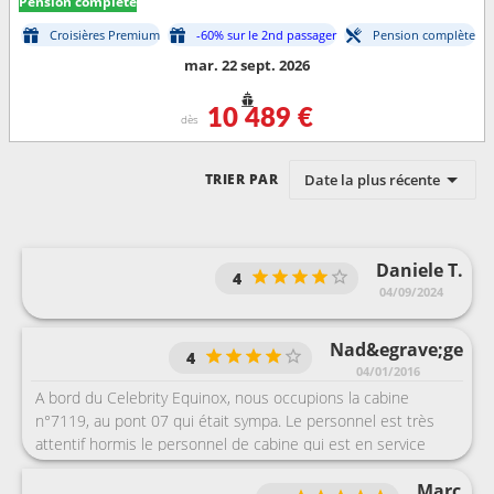
Pension complète
Croisières Premium
-60% sur le 2nd passager
Pension complète
mar. 22 sept. 2026
10 489 €
dès
Date la plus récente
TRIER PAR
Daniele T.
4
04/09/2024
Nad&egrave;ge
4
04/01/2016
A bord du Celebrity Equinox, nous occupions la cabine
n°7119, au pont 07 qui était sympa. Le personnel est très
attentif hormis le personnel de cabine qui est en service
minimum. Le nombre de transats était suffisant et il n'y a
Marc
jamais eu de sensation de foule contrairement aux derniers