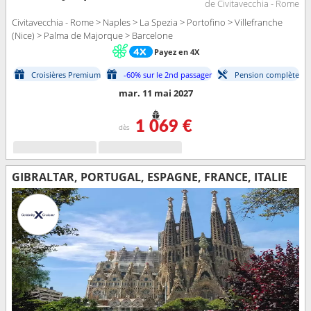
de Civitavecchia - Rome
Civitavecchia - Rome > Naples > La Spezia > Portofino > Villefranche
(Nice) > Palma de Majorque > Barcelone
Payez en 4X
Croisières Premium
-60% sur le 2nd passager
Pension complète
mar. 11 mai 2027
1 069 €
dès
GIBRALTAR, PORTUGAL, ESPAGNE, FRANCE, ITALIE