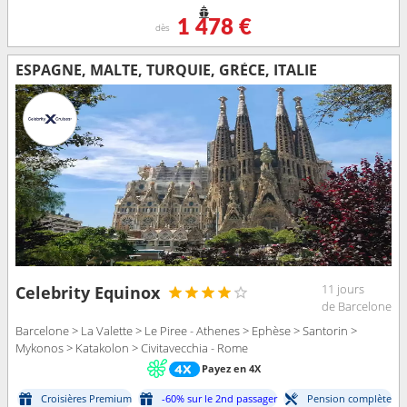
1 478 €
dès
ESPAGNE, MALTE, TURQUIE, GRÈCE, ITALIE
11 jours
Celebrity Equinox
de Barcelone
Barcelone > La Valette > Le Piree - Athenes > Ephèse > Santorin >
Mykonos > Katakolon > Civitavecchia - Rome
Payez en 4X
Croisières Premium
-60% sur le 2nd passager
Pension complète