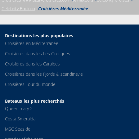
aucune annonce en français, ne pas envoyer des clients ne
Celebrity Equinox
Croisières Méditerranée
parlant pas un minimum anglais
Destinations les plus populaires
Croisières en Méditerranée
Croisières dans les Iles Grecques
Croisières dans les Caraibes
Croisières dans les Fjords & scandinavie
Croisières Tour du monde
Bateaux les plus recherchés
Queen mary 2
Costa Smeralda
MSC Seaside