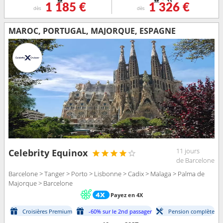
1 185 €
1 326 €
dès
dès
MAROC, PORTUGAL, MAJORQUE, ESPAGNE
11 jours
Celebrity Equinox
de Barcelone
Barcelone > Tanger > Porto > Lisbonne > Cadix > Malaga > Palma de
Majorque > Barcelone
Payez en 4X
Croisières Premium
-60% sur le 2nd passager
Pension complète