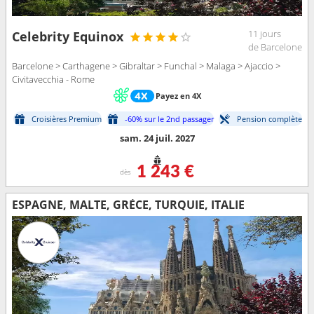
11 jours
Celebrity Equinox
de Barcelone
Barcelone > Carthagene > Gibraltar > Funchal > Malaga > Ajaccio >
Civitavecchia - Rome
Payez en 4X
Croisières Premium
-60% sur le 2nd passager
Pension complète
sam. 24 juil. 2027
1 243 €
dès
ESPAGNE, MALTE, GRÈCE, TURQUIE, ITALIE