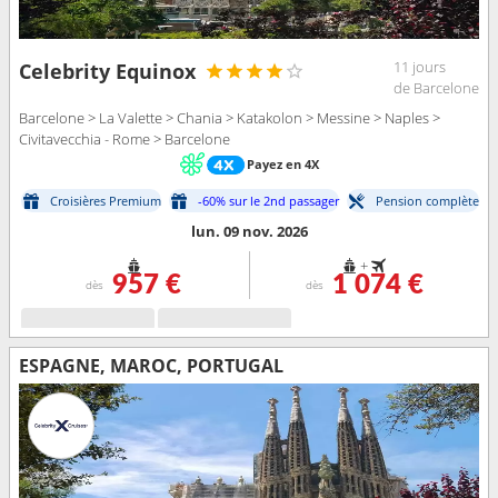
11 jours
Celebrity Equinox
de Barcelone
Barcelone > La Valette > Chania > Katakolon > Messine > Naples >
Civitavecchia - Rome > Barcelone
Payez en 4X
Croisières Premium
-60% sur le 2nd passager
Pension complète
lun. 09 nov. 2026
+
957 €
1 074 €
dès
dès
ESPAGNE, MAROC, PORTUGAL