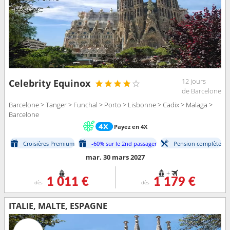
12 jours
Celebrity Equinox
de Barcelone
Barcelone > Tanger > Funchal > Porto > Lisbonne > Cadix > Malaga >
Barcelone
Payez en 4X
Croisières Premium
-60% sur le 2nd passager
Pension complète
mar. 30 mars 2027
+
1 011 €
1 179 €
dès
dès
ITALIE, MALTE, ESPAGNE