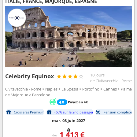
ITALIE, FRANCE, MAJORQUE, ESPAGNE
10 jours
Celebrity Equinox
de Civitavecchia - Rome
Civitavecchia - Rome > Naples > La Spezia > Portofino > Cannes > Palma
de Majorque > Barcelone
Payez en 4X
Croisières Premium
-60% sur le 2nd passager
Pension complète
mar. 08 juin 2027
1 413 €
dès