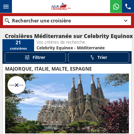
Rechercher une croisière
Croisières Méditerranée sur Celebrity Equinox
Vos critères de recherche :
21
Celebrity Equinox - Méditerranée
croisières
Nos destinations
Filtrer
Trier
Mois de départ
MAJORQUE, ITALIE, MALTE, ESPAGNE
Ports
Compagnies
Rechercher