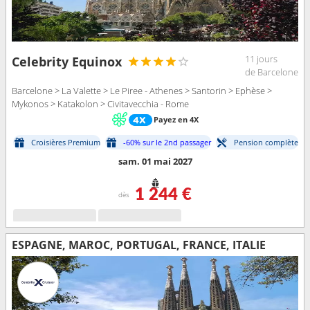
11 jours
Celebrity Equinox
de Barcelone
Barcelone > La Valette > Le Piree - Athenes > Santorin > Ephèse >
Mykonos > Katakolon > Civitavecchia - Rome
Payez en 4X
Croisières Premium
-60% sur le 2nd passager
Pension complète
sam. 01 mai 2027
1 244 €
dès
ESPAGNE, MAROC, PORTUGAL, FRANCE, ITALIE