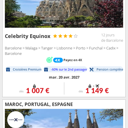
12 jours
Celebrity Equinox
de Barcelone
Barcelone > Malaga > Tanger > Lisbonne > Porto > Funchal > Cadix >
Barcelone
Payez en 4X
Croisières Premium
-60% sur le 2nd passager
Pension complète
mar. 20 avr. 2027
+
1 007 €
1 149 €
dès
dès
MAROC, PORTUGAL, ESPAGNE