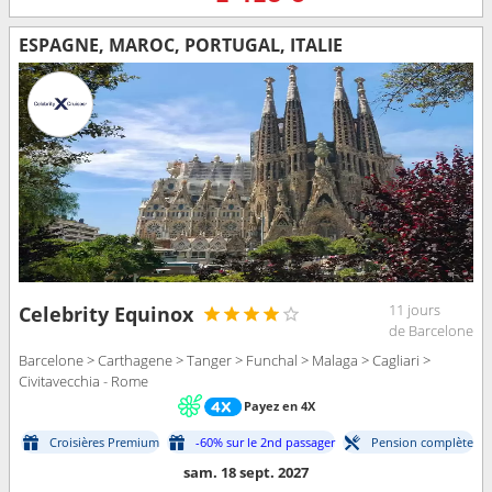
ESPAGNE, MAROC, PORTUGAL, ITALIE
11 jours
Celebrity Equinox
de Barcelone
Barcelone > Carthagene > Tanger > Funchal > Malaga > Cagliari >
Civitavecchia - Rome
Payez en 4X
Croisières Premium
-60% sur le 2nd passager
Pension complète
sam. 18 sept. 2027