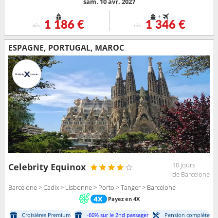
sam. 10 avr. 2027
+
1 186 €
1 346 €
dès
dès
ESPAGNE, PORTUGAL, MAROC
10 jours
Celebrity Equinox
de Barcelone
Barcelone > Cadix > Lisbonne > Porto > Tanger > Barcelone
Payez en 4X
Croisières Premium
-60% sur le 2nd passager
Pension complète