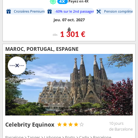
Payez en 4X
Croisières Premium
-60% sur le 2nd passager
Pension complète
jeu. 07 oct. 2027
1 301 €
dès
MAROC, PORTUGAL, ESPAGNE
10 jours
Celebrity Equinox
de Barcelone
Barcelone > Tanger > Lisbonne > Porto > Cadix > Barcelone