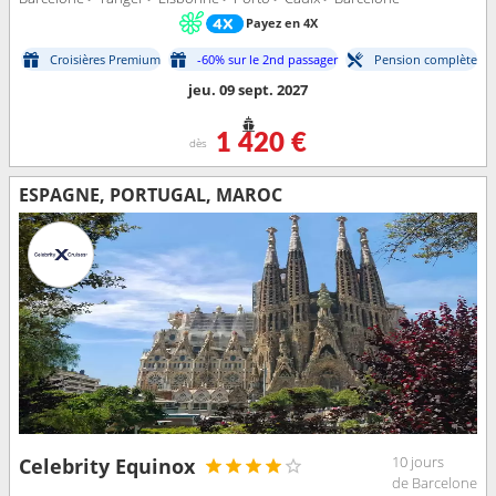
Payez en 4X
Croisières Premium
-60% sur le 2nd passager
Pension complète
jeu. 09 sept. 2027
1 420 €
dès
ESPAGNE, PORTUGAL, MAROC
10 jours
Celebrity Equinox
de Barcelone