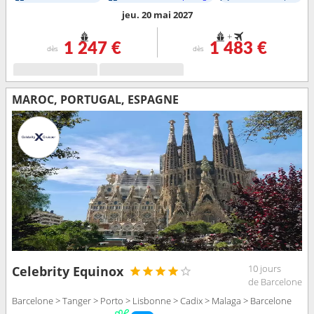
jeu. 20 mai 2027
+
1 247 €
1 483 €
dès
dès
MAROC, PORTUGAL, ESPAGNE
10 jours
Celebrity Equinox
de Barcelone
Barcelone > Tanger > Porto > Lisbonne > Cadix > Malaga > Barcelone