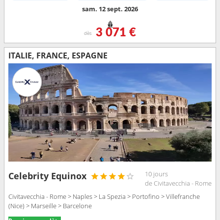
sam. 12 sept. 2026
3 071 €
dès
ITALIE, FRANCE, ESPAGNE
10 jours
Celebrity Equinox
de Civitavecchia - Rome
Civitavecchia - Rome > Naples > La Spezia > Portofino > Villefranche
(Nice) > Marseille > Barcelone