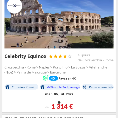
10 jours
Celebrity Equinox
de Civitavecchia - Rome
Civitavecchia - Rome > Naples > Portofino > La Spezia > Villefranche
(Nice) > Palma de Majorque > Barcelone
Payez en 4X
Croisières Premium
-60% sur le 2nd passager
Pension complète
mar. 06 juil. 2027
1 314 €
dès