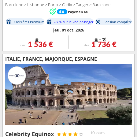
Barcelone > Lisbonne > Porto > Cadix > Tanger > Barcelone
Payez en 4X
Croisières Premium
-60% sur le 2nd passager
Pension complète
jeu. 01 oct. 2026
+
1 536 €
1 736 €
dès
dès
ITALIE, FRANCE, MAJORQUE, ESPAGNE
10 jours
Celebrity Equinox