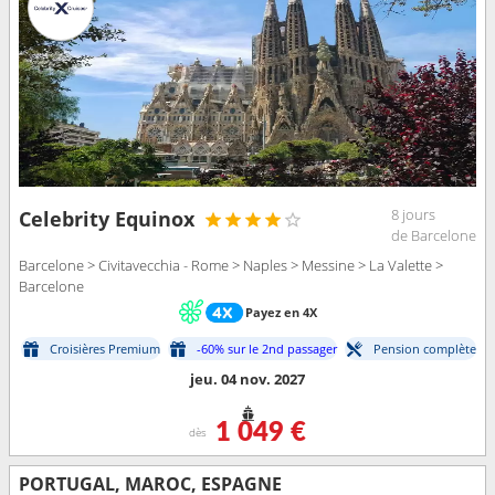
8 jours
Celebrity Equinox
de Barcelone
Barcelone > Civitavecchia - Rome > Naples > Messine > La Valette >
Barcelone
Payez en 4X
Croisières Premium
-60% sur le 2nd passager
Pension complète
jeu. 04 nov. 2027
1 049 €
dès
PORTUGAL, MAROC, ESPAGNE