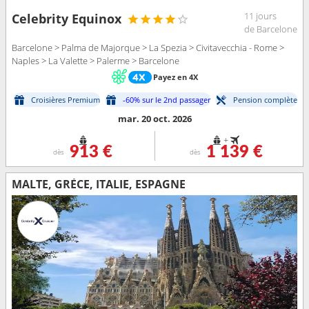
11 jours
Celebrity Equinox
de Barcelone
Barcelone > Palma de Majorque > La Spezia > Civitavecchia - Rome >
Naples > La Valette > Palerme > Barcelone
Payez en 4X
Croisières Premium
-60% sur le 2nd passager
Pension complète
mar. 20 oct. 2026
+
913 €
1 139 €
dès
dès
MALTE, GRÈCE, ITALIE, ESPAGNE