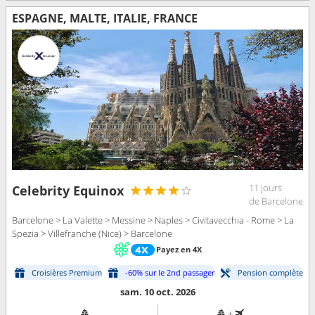
ESPAGNE, MALTE, ITALIE, FRANCE
11 jours
Celebrity Equinox
de Barcelone
Barcelone > La Valette > Messine > Naples > Civitavecchia - Rome > La
Spezia > Villefranche (Nice) > Barcelone
Payez en 4X
Croisières Premium
-60% sur le 2nd passager
Pension complète
sam. 10 oct. 2026
+